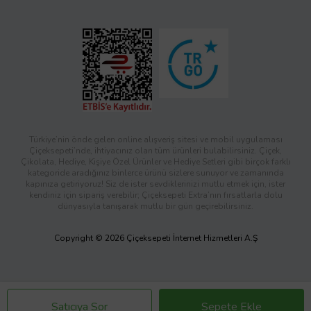
Türkiye’nin önde gelen online alışveriş sitesi ve mobil uygulaması
Çiçeksepeti’nde, ihtiyacınız olan tüm ürünleri bulabilirsiniz. Çiçek,
Çikolata, Hediye, Kişiye Özel Ürünler ve Hediye Setleri gibi birçok farklı
kategoride aradığınız binlerce ürünü sizlere sunuyor ve zamanında
kapınıza getiriyoruz! Siz de ister sevdiklerinizi mutlu etmek için, ister
kendiniz için sipariş verebilir; Çiçeksepeti Extra’nın fırsatlarla dolu
dünyasıyla tanışarak mutlu bir gün geçirebilirsiniz.
Copyright © 2026 Çiçeksepeti İnternet Hizmetleri A.Ş
Satıcıya Sor
Sepete Ekle