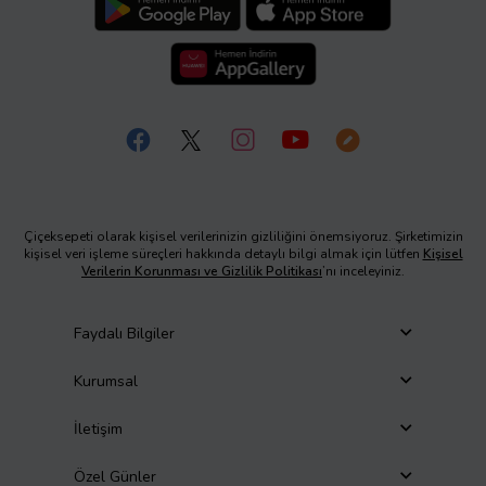
Çiçeksepeti olarak kişisel verilerinizin gizliliğini önemsiyoruz. Şirketimizin
kişisel veri işleme süreçleri hakkında detaylı bilgi almak için lütfen
Kişisel
Verilerin Korunması ve Gizlilik Politikası
’nı inceleyiniz.
Faydalı Bilgiler
Kurumsal
İletişim
Özel Günler