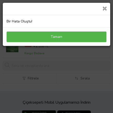
Bir Hata Oluştu!
Yeni Dünya
Tamam
487,5 TL
%13
425,
63 TL
Kargo Bedava
Filtrele
Sırala
Çiçeksepeti Mobil Uygulamamızı İndirin