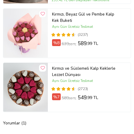
Kırmızı, Beyaz Gül ve Pembe Kalp
Kek Buketi
Aynı Gün Ücretsiz Teslimat
(3237)
%8
589
,99 TL
639
,99 TL
Kırmızı ve Süslemeli Kalp Keklerle
Lezzet Dünyası
Aynı Gün Ücretsiz Teslimat
(2723)
%7
549
,99 TL
589
,99 TL
Yorumlar (1)