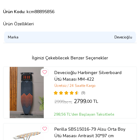
Ürün Kodu:
kcm88895856
Ürün Özellikleri
Marka
Devecioğlu
İlginizi Çekebilecek Benzer Seçenekler
Devecioğlu Harbinger Silverboard
Ütü Masası MM-422
Ücretsiz / 24 Saatte Kargo
(9)
2799
,00 TL
2999
,90 TL
298,56 TL'den Başlayan Taksitlerle
Perilla SBS15016-79 Alsu Orta Boy
Ütü Masası Antrasit 30*97 cm