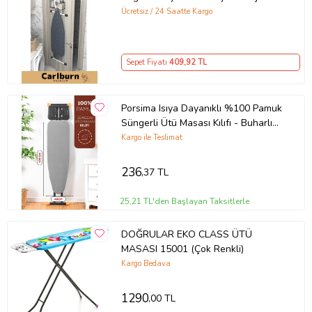
Sprey Ütü Masası Asma Aparatı
Ücretsiz / 24 Saatte Kargo
Sepet Fiyatı
409
,92 TL
Porsima Isıya Dayanıklı %100 Pamuk
Süngerli Ütü Masası Kılıfı - Buharlı
Ütüleme Uyumlu 120x40cm
Kargo ile Teslimat
236
,37 TL
25,21 TL'den Başlayan Taksitlerle
DOĞRULAR EKO CLASS ÜTÜ
MASASI 15001 (Çok Renkli)
Kargo Bedava
1290
,00 TL