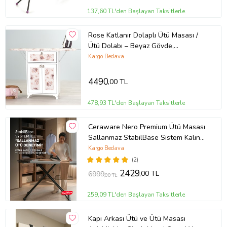
137,60 TL'den Başlayan Taksitlerle
Rose Katlanır Dolaplı Ütü Masası /
Ütü Dolabı – Beyaz Gövde,
Kahverengi Çiçek Desenli (Beyaz -
Kargo Bedava
Kahverengi)
4490
,00 TL
478,93 TL'den Başlayan Taksitlerle
Ceraware Nero Premium Ütü Masası
Sallanmaz StabilBase Sistem Kalın
Boru Büyük Boy Profesyonel Ütü
Kargo Bedava
Deneyimi
(2)
2429
,00 TL
6999
,00 TL
259,09 TL'den Başlayan Taksitlerle
Kapı Arkası Ütü ve Ütü Masası