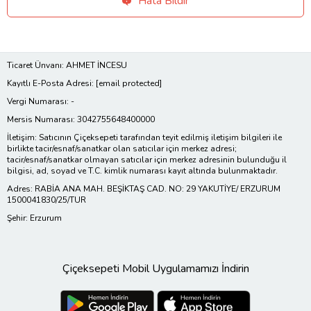
Hata Bildir
Ticaret Ünvanı: AHMET İNCESU
Kayıtlı E-Posta Adresi:
[email protected]
Vergi Numarası: -
Mersis Numarası: 3042755648400000
İletişim: Satıcının Çiçeksepeti tarafından teyit edilmiş iletişim bilgileri ile
birlikte tacir/esnaf/sanatkar olan satıcılar için merkez adresi;
tacir/esnaf/sanatkar olmayan satıcılar için merkez adresinin bulunduğu il
bilgisi, ad, soyad ve T.C. kimlik numarası kayıt altında bulunmaktadır.
Adres: RABİA ANA MAH. BEŞİKTAŞ CAD. NO: 29 YAKUTİYE/ ERZURUM
1500041830/25/TUR
Şehir: Erzurum
Çiçeksepeti Mobil Uygulamamızı İndirin