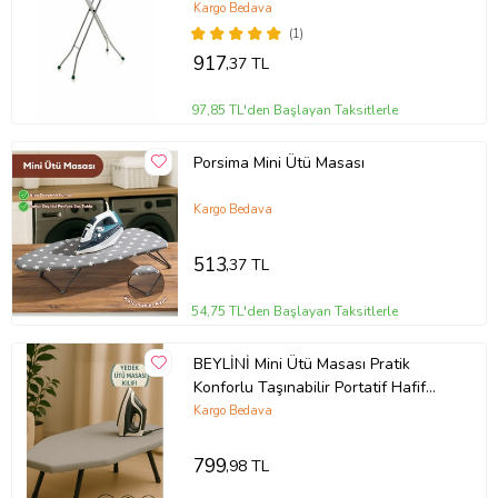
Kargo Bedava
(1)
917
,37 TL
97,85 TL'den Başlayan Taksitlerle
Porsima Mini Ütü Masası
Kargo Bedava
513
,37 TL
54,75 TL'den Başlayan Taksitlerle
BEYLİNİ Mini Ütü Masası Pratik
Konforlu Taşınabilir Portatif Hafif
Asılabilir Seyahat Kompakt Ütü
Kargo Bedava
Masa 38x88 (Silver)
799
,98 TL