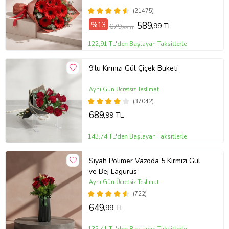
(21475)
%13
589
,99 TL
679
,99 TL
122,91 TL'den Başlayan Taksitlerle
9'lu Kırmızı Gül Çiçek Buketi
Aynı Gün Ücretsiz Teslimat
(37042)
689
,99 TL
143,74 TL'den Başlayan Taksitlerle
Siyah Polimer Vazoda 5 Kırmızı Gül
ve Bej Lagurus
Aynı Gün Ücretsiz Teslimat
(722)
649
,99 TL
135,41 TL'den Başlayan Taksitlerle