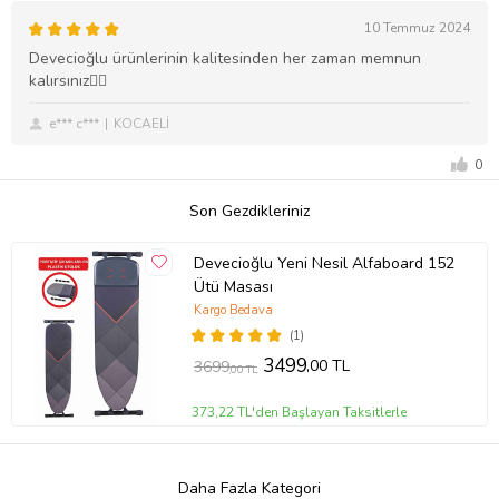
10 Temmuz 2024
Devecioğlu ürünlerinin kalitesinden her zaman memnun
kalırsınız👍🏼
e*** c***
KOCAELİ
0
Son Gezdikleriniz
Devecioğlu Yeni Nesil Alfaboard 152
Ütü Masası
Kargo Bedava
(1)
3499
,00 TL
3699
,00 TL
373,22 TL'den Başlayan Taksitlerle
Daha Fazla Kategori