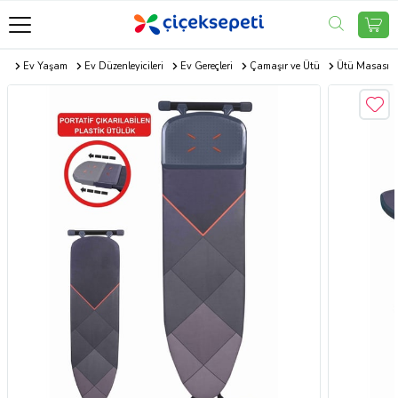
om
Ev Yaşam
Ev Düzenleyicileri
Ev Gereçleri
Çamaşır ve Ütü
Ütü Masası