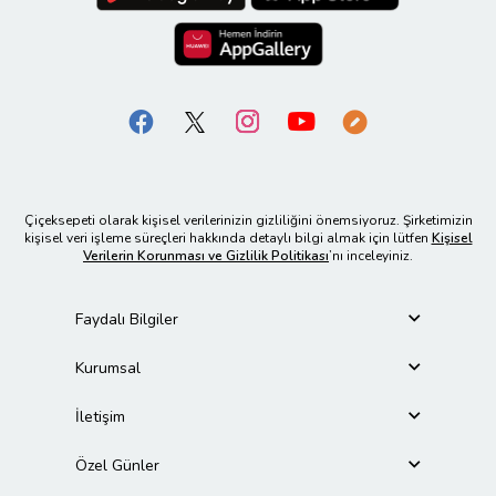
Çiçeksepeti olarak kişisel verilerinizin gizliliğini önemsiyoruz. Şirketimizin
kişisel veri işleme süreçleri hakkında detaylı bilgi almak için lütfen
Kişisel
Verilerin Korunması ve Gizlilik Politikası
’nı inceleyiniz.
Faydalı Bilgiler
Kurumsal
İletişim
Özel Günler