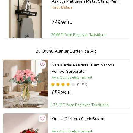
Askılığı Mat Siyah Metal Stand Yer
Tasarruflu Organizer
Kargo Bedava
749
,99 TL
79,99 TL'den Başlayan Taksitlerle
Bu Ürünü Alanlar Bunları da Aldı
Sarı Kurdeleli Kristal Cam Vazoda
Pembe Gerberalar
Aynı Gün Ücretsiz Teslimat
(5189)
659
,99 TL
137,49 TL'den Başlayan Taksitlerle
Kırmızı Gerbera Çiçek Buketi
Aynı Gün Ücretsiz Teslimat