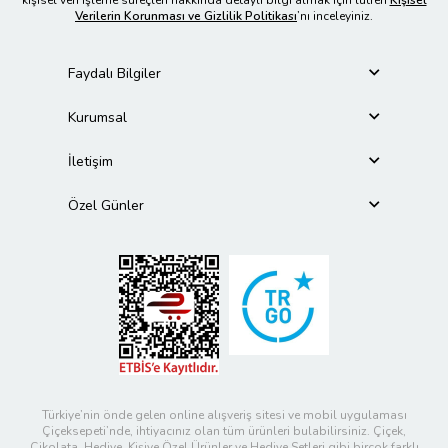
Verilerin Korunması ve Gizlilik Politikası
’nı inceleyiniz.
Faydalı Bilgiler
Kurumsal
İletişim
Özel Günler
Türkiye’nin önde gelen online alışveriş sitesi ve mobil uygulaması
Çiçeksepeti’nde, ihtiyacınız olan tüm ürünleri bulabilirsiniz. Çiçek,
Çikolata, Hediye, Kişiye Özel Ürünler ve Hediye Setleri gibi birçok farklı