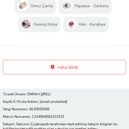
Omuz Çanta
Papatya - Gerbera
Gümüş Kolye
Kek - Kurabiye
Hata Bildir
Ticaret Ünvanı: EMRAH ŞİRELİ
Kayıtlı E-Posta Adresi:
[email protected]
Vergi Numarası: 8130555583
Mersis Numarası: 1234564563233333
İletişim: Satıcının Çiçeksepeti tarafından teyit edilmiş iletişim bilgileri ile
birlikte tacir/esnaf/sanatkar olan satıcılar için merkez adresi;