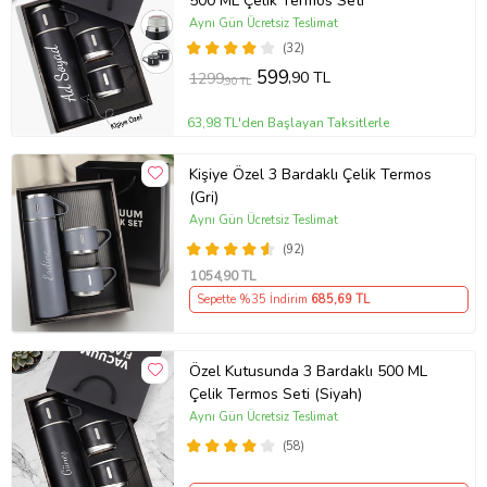
500 ML Çelik Termos Seti
Aynı Gün Ücretsiz Teslimat
(32)
599
,90 TL
1299
,90 TL
63,98 TL'den Başlayan Taksitlerle
Kişiye Özel 3 Bardaklı Çelik Termos
(Gri)
Aynı Gün Ücretsiz Teslimat
(92)
1054
,90 TL
Sepette %35 İndirim
685
,69 TL
Özel Kutusunda 3 Bardaklı 500 ML
Çelik Termos Seti (Siyah)
Aynı Gün Ücretsiz Teslimat
(58)