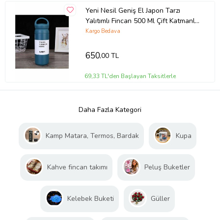
Yeni Nesil Geniş El Japon Tarzı
Yalıtımlı Fincan 500 Ml Çift Katmanlı
304 Paslanmaz Çelik Termos 885
Kargo Bedava
650
,00 TL
69,33 TL'den Başlayan Taksitlerle
Daha Fazla Kategori
Kamp Matara, Termos, Bardak
Kupa
Kahve fincan takımı
Peluş Buketler
Kelebek Buketi
Güller