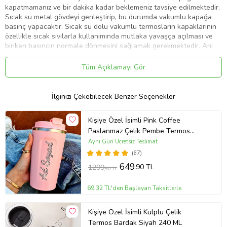
kapatmamanız ve bir dakika kadar beklemeniz tavsiye edilmektedir.
Sıcak su metal gövdeyi genleştirip, bu durumda vakumlu kapağa
basınç yapacaktır. Sıcak su dolu vakumlu termosların kapaklarının
özellikle sıcak sıvılarla kullanımında mutlaka yavaşça açılması ve
biriken basıncın normale dönmesini sağlamak gerekmektedir. Ani
açılan basınç sıkışması yanmalara sebep olabileceği için bu
uyarılara dikkat edilmesi gerekmektedir.
Tüm Açıklamayı Gör
Ürün Kodu:
kcm92796579
İlginizi Çekebilecek Benzer Seçenekler
Kişiye Özel İsimli Pink Coffee
Paslanmaz Çelik Pembe Termos
Bardak
Aynı Gün Ücretsiz Teslimat
(67)
649
,90 TL
1299
,90 TL
69,32 TL'den Başlayan Taksitlerle
Kişiye Özel İsimli Kulplu Çelik
Termos Bardak Siyah 240 ML