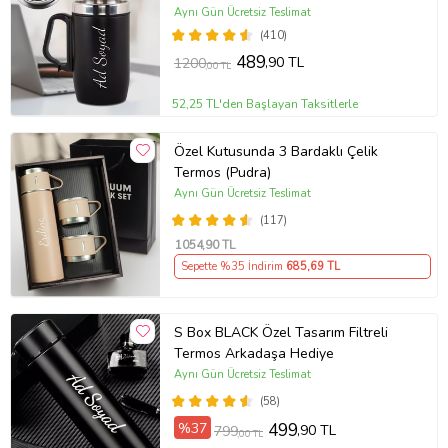
Aynı Gün Ücretsiz Teslimat
(410)
489
,90 TL
1200
,00 TL
52,25 TL'den Başlayan Taksitlerle
Özel Kutusunda 3 Bardaklı Çelik
Termos (Pudra)
Aynı Gün Ücretsiz Teslimat
(117)
1054
,90 TL
Sepette %35 İndirim
685
,69 TL
S Box BLACK Özel Tasarım Filtreli
Termos Arkadaşa Hediye
Aynı Gün Ücretsiz Teslimat
(58)
%37
499
,90 TL
799
,00 TL