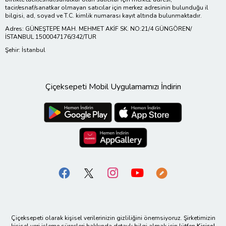
tacir/esnaf/sanatkar olmayan satıcılar için merkez adresinin bulunduğu il
bilgisi, ad, soyad ve T.C. kimlik numarası kayıt altında bulunmaktadır.
Adres: GÜNEŞTEPE MAH. MEHMET AKİF SK. NO:21/4 GÜNGÖREN/
İSTANBUL 1500047176/342/TUR
Şehir: İstanbul
Çiçeksepeti Mobil Uygulamamızı İndirin
Çiçeksepeti olarak kişisel verilerinizin gizliliğini önemsiyoruz. Şirketimizin
kişisel veri işleme süreçleri hakkında detaylı bilgi almak için lütfen
Kişisel