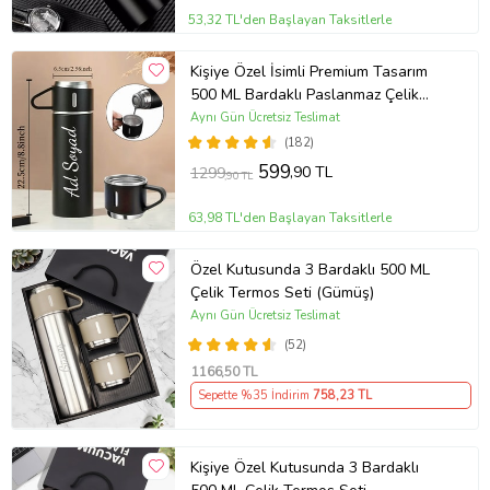
53,32 TL'den Başlayan Taksitlerle
Kişiye Özel İsimli Premium Tasarım
500 ML Bardaklı Paslanmaz Çelik
Siyah Termos
Aynı Gün Ücretsiz Teslimat
(182)
599
,90 TL
1299
,90 TL
63,98 TL'den Başlayan Taksitlerle
Özel Kutusunda 3 Bardaklı 500 ML
Çelik Termos Seti (Gümüş)
Aynı Gün Ücretsiz Teslimat
(52)
1166
,50 TL
Sepette %35 İndirim
758
,23 TL
Kişiye Özel Kutusunda 3 Bardaklı