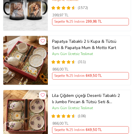
Ablaya Abiye Kız Erkek Kardeşe
(1572)
Arkadaşa Resimli Günü Yıl Dönümü
399
,97 TL
Hediyesi
Sepette %25 İndirim
299
,98 TL
Papatya Tabaklı 2 li Kupa & Tütsü
Seti & Papatya Mum & Motto Kart
Aynı Gün Ücretsiz Teslimat
(311)
866
,00 TL
Sepette %25 İndirim
649
,50 TL
Lila Çiğdem çiçeği Desenli Tabaklı 2
lı Jumbo Fincan & Tütsü Seti &
Papatya Mum &
Aynı Gün Ücretsiz Teslimat
(106)
866
,00 TL
Sepette %25 İndirim
649
,50 TL