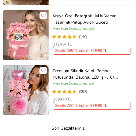
Kişiye Özel Fotoğraflı İyi ki Varsın
Tasarımlı Peluş Ayıcık Buketi
(Pembe)
Aynı Gün Ücretsiz Teslimat
(140)
1124
,87 TL
Sepette 365 TL İndirim
759
,90 TL
Premium Silindir Kalpli Pembe
Kutusunda, Balonlu LED Işıklı 6’lı
Pembe Ayıcık Buketi Arkadaşa
Aynı Gün Ücretsiz Teslimat
Sevgiliye Hediye
(352)
1099
,90 TL
Sepette 200 TL İndirim
899
,90 TL
Son Gezdikleriniz