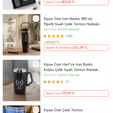
Sepet Fiyatı
685
,69 TL
Kişiye Özel İsim Baskılı 900 mL.
Pipetli Siyah Çelik Termos Hediyelik
Termos
Aynı Gün Teslimat Seçeneği
(168)
1459
,99 TL
Sepette %30 İndirim
1021
,99 TL
Kişiye Özel Harf Ve İsim Basklı
Kulplu Çelik Siyah Termos Bardak
240 ml
Aynı Gün Teslimat Seçeneği
(7)
Sepet Fiyatı
379
,90 TL
Kişiye Özel Çelik Termos