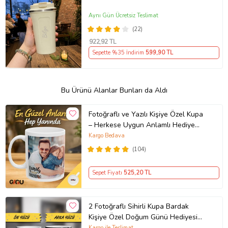
Aynı Gün Ücretsiz Teslimat
(22)
922
,92 TL
Sepette %35 İndirim
599
,90 TL
Bu Ürünü Alanlar Bunları da Aldı
Fotoğraflı ve Yazılı Kişiye Özel Kupa
– Herkese Uygun Anlamlı Hediye
Porselen Baskılı Kupa (Beyaz)
Kargo Bedava
(104)
Sepet Fiyatı
525
,20 TL
2 Fotoğraflı Sihirli Kupa Bardak
Kişiye Özel Doğum Günü Hediyesi
Sevgiliye Hediye Anneye Babaya
Kargo ile Teslimat