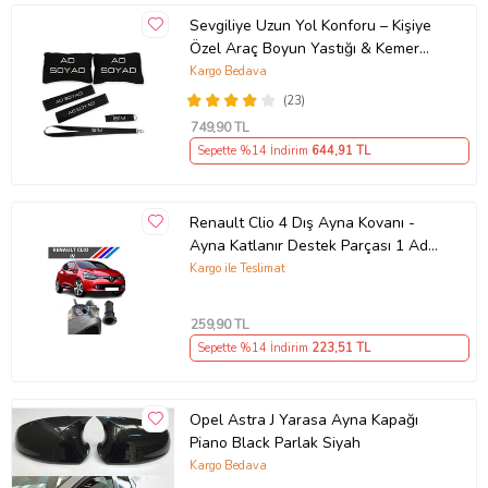
Sevgiliye Uzun Yol Konforu – Kişiye
Özel Araç Boyun Yastığı & Kemer
Pedi Hediye Seti
Kargo Bedava
(23)
749
,90 TL
Sepette %14 İndirim
644
,91 TL
Renault Clio 4 Dış Ayna Kovanı -
Ayna Katlanır Destek Parçası 1 Adet
490307706 M3625
Kargo ile Teslimat
259
,90 TL
Sepette %14 İndirim
223
,51 TL
Opel Astra J Yarasa Ayna Kapağı
Piano Black Parlak Siyah
Kargo Bedava