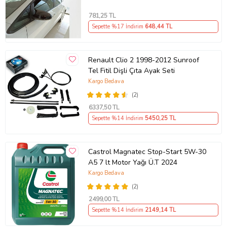
781
,25 TL
Sepette %17 İndirim
648
,44 TL
Renault Clio 2 1998-2012 Sunroof
Tel Fitil Dişli Çıta Ayak Seti
Kargo Bedava
(2)
6337
,50 TL
Sepette %14 İndirim
5450
,25 TL
Castrol Magnatec Stop-Start 5W-30
A5 7 lt Motor Yağı Ü.T 2024
Kargo Bedava
(2)
2499
,00 TL
Sepette %14 İndirim
2149
,14 TL