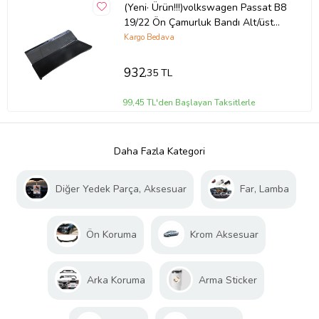
(Yeni· Ürün!!!)volkswagen Passat B8
19/22 Ön Çamurluk Bandı Alt/üst
Komple Sol (Ni·kelajlı)
Kargo Bedava
932
,35 TL
99,45 TL'den Başlayan Taksitlerle
Daha Fazla Kategori
Diğer Yedek Parça, Aksesuar
Far, Lamba
Ön Koruma
Krom Aksesuar
Arka Koruma
Arma Sticker