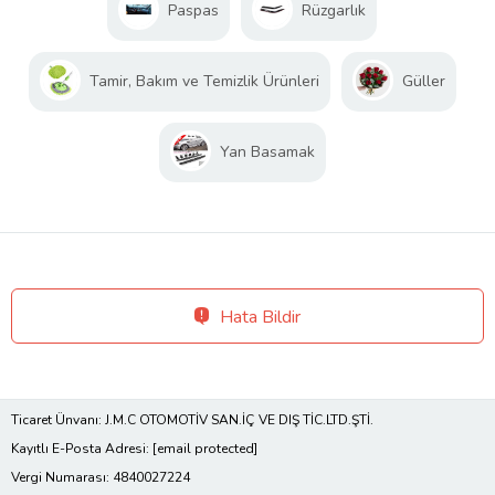
Paspas
Rüzgarlık
Tamir, Bakım ve Temizlik Ürünleri
Güller
Yan Basamak
Hata Bildir
Ticaret Ünvanı: J.M.C OTOMOTİV SAN.İÇ VE DIŞ TİC.LTD.ŞTİ.
Kayıtlı E-Posta Adresi:
[email protected]
Vergi Numarası: 4840027224