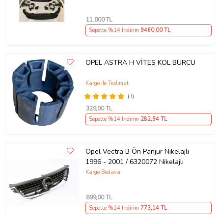
11.000
TL
Sepette %14 İndirim
9460
,00 TL
OPEL ASTRA H VİTES KOL BURCU
Kargo ile Teslimat
(3)
329
,00 TL
Sepette %14 İndirim
282
,94 TL
Opel Vectra B Ön Panjur Nikelajlı
1996 - 2001 / 6320072 Nikelajlı
Kargo Bedava
899
,00 TL
Sepette %14 İndirim
773
,14 TL