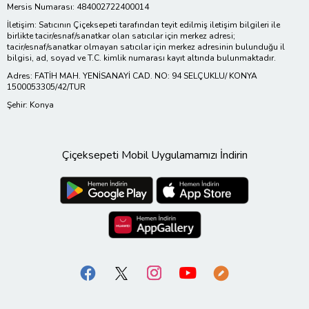
Mersis Numarası: 484002722400014
İletişim: Satıcının Çiçeksepeti tarafından teyit edilmiş iletişim bilgileri ile
birlikte tacir/esnaf/sanatkar olan satıcılar için merkez adresi;
tacir/esnaf/sanatkar olmayan satıcılar için merkez adresinin bulunduğu il
bilgisi, ad, soyad ve T.C. kimlik numarası kayıt altında bulunmaktadır.
Adres: FATİH MAH. YENİSANAYİ CAD. NO: 94 SELÇUKLU/ KONYA
1500053305/42/TUR
Şehir: Konya
Çiçeksepeti Mobil Uygulamamızı İndirin