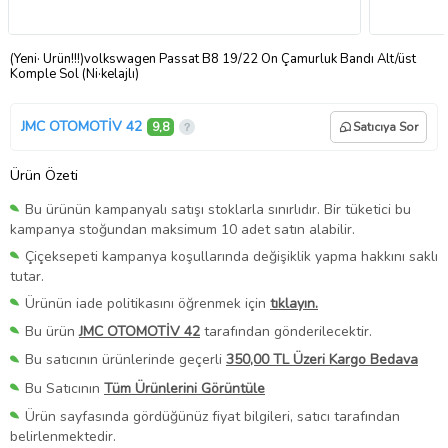
(Yeni· Ürün!!!)volkswagen Passat B8 19/22 Ön Çamurluk Bandı Alt/üst
Komple Sol (Ni·kelajlı)
JMC OTOMOTİV 42
9,8
Satıcıya Sor
Ürün Özeti
Bu ürünün kampanyalı satışı stoklarla sınırlıdır. Bir tüketici bu
kampanya stoğundan maksimum 10 adet satın alabilir.
Çiçeksepeti kampanya koşullarında değişiklik yapma hakkını saklı
tutar.
Ürünün iade politikasını öğrenmek için
tıklayın.
Bu ürün
JMC OTOMOTİV 42
tarafından gönderilecektir.
Bu satıcının ürünlerinde geçerli
350,00 TL Üzeri Kargo Bedava
Bu Satıcının
Tüm Ürünlerini Görüntüle
Ürün sayfasında gördüğünüz fiyat bilgileri, satıcı tarafından
belirlenmektedir.