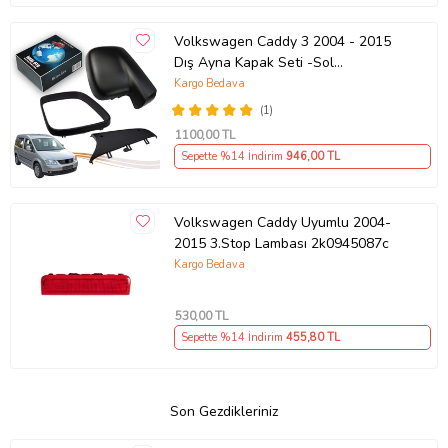
Volkswagen Caddy 3 2004 - 2015
Dış Ayna Kapak Seti -Sol
7E18575289 B9
Kargo Bedava
(1)
1100
,00 TL
Sepette %14 İndirim
946
,00 TL
Volkswagen Caddy Uyumlu 2004-
2015 3.Stop Lambası 2k0945087c
Kargo Bedava
530
,00 TL
Sepette %14 İndirim
455
,80 TL
Son Gezdikleriniz