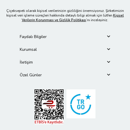
Çiçeksepeti olarak kişisel verilerinizin gizliliğini önemsiyoruz. Şirketimizin
kişisel veri işleme süreçleri hakkında detaylı bilgi almak için lütfen
Kişisel
Verilerin Korunması ve Gizlilik Politikası
’nı inceleyiniz.
Faydalı Bilgiler
Kurumsal
İletişim
Özel Günler