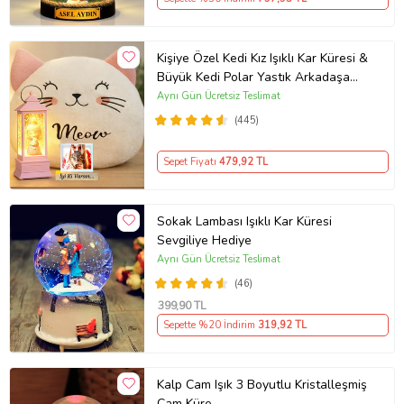
Kişiye Özel Kedi Kız Işıklı Kar Küresi &
Büyük Kedi Polar Yastık Arkadaşa
Doğum Günü Hediyesi
Aynı Gün Ücretsiz Teslimat
(445)
Sepet Fiyatı
479
,92 TL
Sokak Lambası Işıklı Kar Küresi
Sevgiliye Hediye
Aynı Gün Ücretsiz Teslimat
(46)
399
,90 TL
Sepette %20 İndirim
319
,92 TL
Kalp Cam Işık 3 Boyutlu Kristalleşmiş
Cam Küre