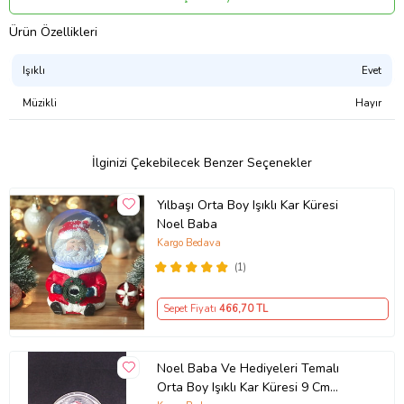
Alt kısmındaki tuş ile ışık yanmakadır.
Ürün modeli stok durumuna göre gönderilmektedir.
Ürün Özellikleri
Piller ürüne dahildir.
Ürün Ölçüleri:
Işıklı
Evet
Kar küresi eni: 6.5 cm
Müzikli
Hayır
Boy: 9 cm
Paket İçeriği;
İlginizi Çekebilecek Benzer Seçenekler
Yeni Yıl 2023 Noel Baba Tasarımlı 9 cm Orta Boy Işıklı Kar Küresi
2B gönderimi yapılacaktır.
Yılbaşı Orta Boy Işıklı Kar Küresi
Ürün müzikli değildir.
Noel Baba
Ürün Kodu:
kcm89806737
Kargo Bedava
(1)
Sepet Fiyatı
466
,70 TL
Noel Baba Ve Hediyeleri Temalı
Orta Boy Işıklı Kar Küresi 9 Cm