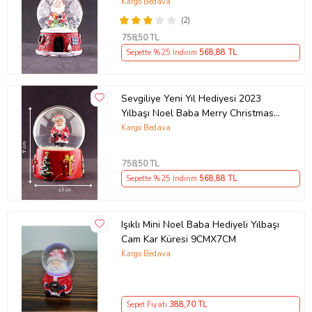
Hediye Yeni Yıl
Kargo Bedava
(2)
758
,50 TL
Sepette %25 İndirim
568
,88 TL
Sevgiliye Yeni Yıl Hediyesi 2023
Yılbaşı Noel Baba Merry Christmas
Tasarımlı 9 cm Işıklı Kar Küresi
Kargo Bedava
758
,50 TL
Sepette %25 İndirim
568
,88 TL
Işıklı Mini Noel Baba Hediyeli Yılbaşı
Cam Kar Küresi 9CMX7CM
Kargo Bedava
Sepet Fiyatı
388
,70 TL