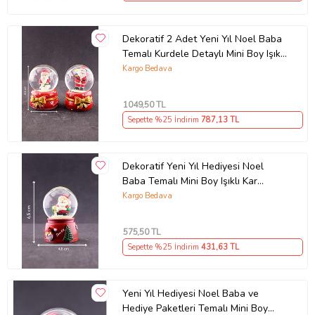
Dekoratif 2 Adet Yeni Yıl Noel Baba
Temalı Kurdele Detaylı Mini Boy Işıklı
Kar Küresi 6,5 cm
Kargo Bedava
1049
,50 TL
Sepette %25 İndirim
787
,13 TL
Dekoratif Yeni Yıl Hediyesi Noel
Baba Temalı Mini Boy Işıklı Kar
Küresi 6,5 cm
Kargo Bedava
575
,50 TL
Sepette %25 İndirim
431
,63 TL
Yeni Yıl Hediyesi Noel Baba ve
Hediye Paketleri Temalı Mini Boy