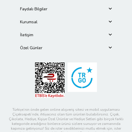
Faydalı Bilgiler
Kurumsal
İletişim
Özel Günler
Türkiye’nin önde gelen online alışveriş sitesi ve mobil uygulaması
Çiçeksepeti’nde, ihtiyacınız olan tüm ürünleri bulabilirsiniz. Çiçek,
Çikolata, Hediye, Kişiye Özel Ürünler ve Hediye Setleri gibi birçok farklı
kategoride aradığınız binlerce ürünü sizlere sunuyor ve zamanında
kapınıza getiriyoruz! Siz de ister sevdiklerinizi mutlu etmek için, ister