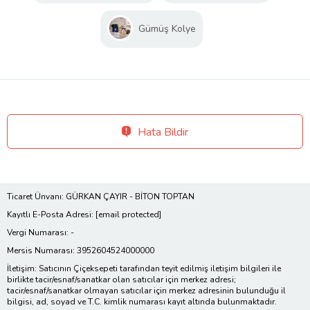
Gümüş Kolye
Hata Bildir
Ticaret Ünvanı: GÜRKAN ÇAYIR - BİTON TOPTAN
Kayıtlı E-Posta Adresi:
[email protected]
Vergi Numarası: -
Mersis Numarası: 3952604524000000
İletişim: Satıcının Çiçeksepeti tarafından teyit edilmiş iletişim bilgileri ile
birlikte tacir/esnaf/sanatkar olan satıcılar için merkez adresi;
tacir/esnaf/sanatkar olmayan satıcılar için merkez adresinin bulunduğu il
bilgisi, ad, soyad ve T.C. kimlik numarası kayıt altında bulunmaktadır.