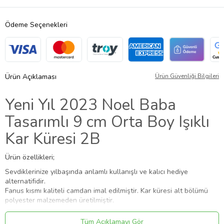
Ödeme Seçenekleri
Ürün Açıklaması
Ürün Güvenliği Bilgileri
Yeni Yıl 2023 Noel Baba
Tasarımlı 9 cm Orta Boy Işıklı
Kar Küresi 2B
Ürün özellikleri;
Sevdiklerinize yılbaşında anlamlı kullanışlı ve kalıcı hediye
alternatifidir.
Fanus kısmı kaliteli camdan imal edilmiştir. Kar küresi alt bölümü
polyester malzemeden üretilmiştir.
Gövde üzerinde kabartmalı yılbaşı, noel baba desenleri mevcuttur.
Sallandığında kar taneleri uçuşmaktadır.
Tüm Açıklamayı Gör