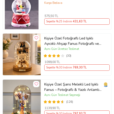
Işıklı Yılbaşı Kar Küresi 6.5 cm
Kargo Bedava
575
,50 TL
Sepette %25 İndirim
431
,63 TL
Kişiye Özel Fotoğraflı Led Işıklı
Ayıcıklı Ahşap Fanus Fotoğraflı ve
İsme Özel Hediye
Aynı Gün Ücretsiz Teslimat
(30)
1099
,00 TL
Sepette %30 İndirim
769
,30 TL
Kişiye Özel Şans Melekli Led Işıklı
Fanus – Fotoğraflı & Yazılı Anlamlı
Hediye
Aynı Gün Teslimat Seçeneği
(126)
1139
,90 TL
Sepette %30 İndirim
797
,93 TL