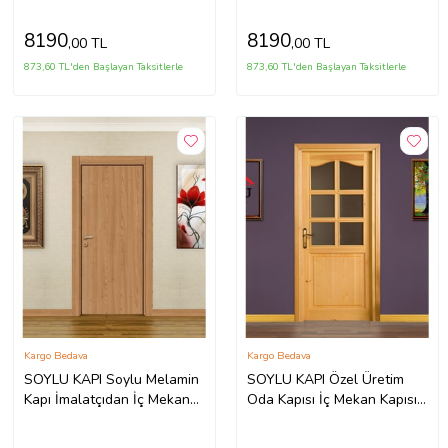
8190
8190
,00 TL
,00 TL
873,60 TL'den Başlayan Taksitlerle
873,60 TL'den Başlayan Taksitlerle
Kargo Bedava
Kargo Bedava
SOYLU KAPI Soylu Melamin
SOYLU KAPI Özel Üretim
Kapı İmalatçıdan İç Mekan
Oda Kapısı İç Mekan Kapısı
Kapısı Ahşap Oda Kapısı
Soylu Natürel Ahşap Kapı