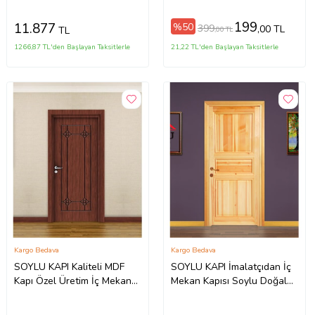
199
11.877
%50
399
,00 TL
TL
,00 TL
1266,87 TL'den Başlayan Taksitlerle
21,22 TL'den Başlayan Taksitlerle
Kargo Bedava
Kargo Bedava
SOYLU KAPI Kaliteli MDF
SOYLU KAPI İmalatçıdan İç
Kapı Özel Üretim İç Mekan
Mekan Kapısı Soylu Doğal
Kapısı
Ahşap Doğrama Kapı