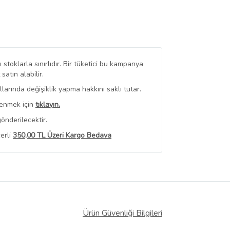
stoklarla sınırlıdır. Bir tüketici bu kampanya
tın alabilir.
arında değişiklik yapma hakkını saklı tutar.
renmek için
tıklayın.
önderilecektir.
erli
350,00 TL Üzeri Kargo Bedava
 Görüntüle
iyat bilgileri, satıcı tarafından
Ürün Güvenliği Bilgileri