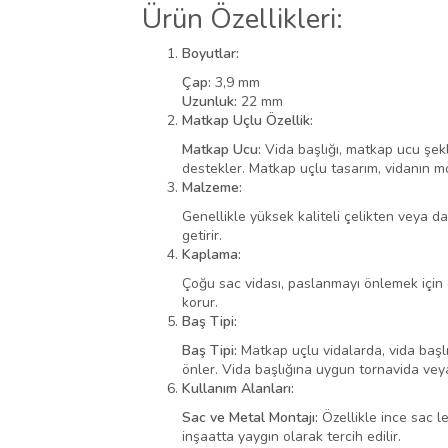
Ürün Özellikleri:
Boyutlar:
Çap:
3,9 mm
Uzunluk:
22 mm
Matkap Uçlu Özellik:
Matkap Ucu:
Vida başlığı, matkap ucu şekl
destekler. Matkap uçlu tasarım, vidanın mo
Malzeme:
Genellikle yüksek kaliteli çelikten veya da
getirir.
Kaplama:
Çoğu sac vidası, paslanmayı önlemek için
korur.
Baş Tipi:
Baş Tipi:
Matkap uçlu vidalarda, vida başlığı
önler. Vida başlığına uygun tornavida vey
Kullanım Alanları:
Sac ve Metal Montajı:
Özellikle ince sac l
inşaatta yaygın olarak tercih edilir.