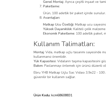
Genel Montaj:
Ayrıca çeşitli inşaat ve tami
Paketleme:
Ürün, 100 adetlik bir paket içinde sunulur
Avantajları:
Matkap Ucu Özelliği:
Matkap ucu sayesinde
Yüksek Dayanıklılık:
Kaliteli çelik malzeme
Ekonomik Paketleme:
100 adetlik paket, m
Kullanım Talimatları:
Montaj:
Vida, matkap uçlu tasarımı sayesinde mal
kullanmanız önemlidir.
Yük Kapasitesi:
Vidaların taşıma kapasitesini gö
Bakım:
Paslanmayı önlemek için ürünü düzenli ola
Ebru YHB Matkap Uçlu Sac Vidası 3,9x22 - 100 A
güvenilir bir kullanım sağlar.
Ürün Kodu:
kcm68608831