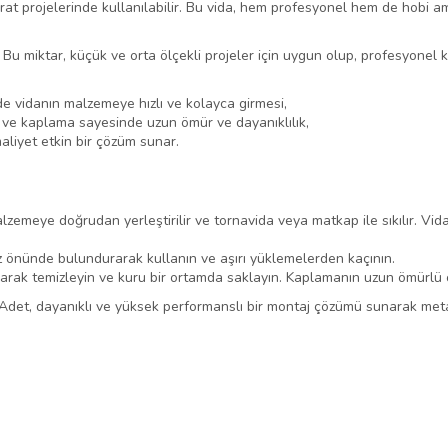
rat projelerinde kullanılabilir. Bu vida, hem profesyonel hem de hobi ama
. Bu miktar, küçük ve orta ölçekli projeler için uygun olup, profesyonel 
 vidanın malzemeye hızlı ve kolayca girmesi,
 ve kaplama sayesinde uzun ömür ve dayanıklılık,
aliyet etkin bir çözüm sunar.
zemeye doğrudan yerleştirilir ve tornavida veya matkap ile sıkılır. Vi
z önünde bulundurarak kullanın ve aşırı yüklemelerden kaçının.
rak temizleyin ve kuru bir ortamda saklayın. Kaplamanın uzun ömürlü o
det, dayanıklı ve yüksek performanslı bir montaj çözümü sunarak meta