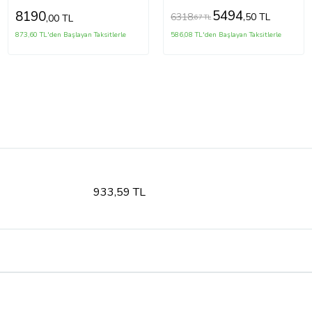
5494
8190
6318
,50 TL
,00 TL
,67 TL
873,60 TL'den Başlayan Taksitlerle
586,08 TL'den Başlayan Taksitlerle
933,59 TL