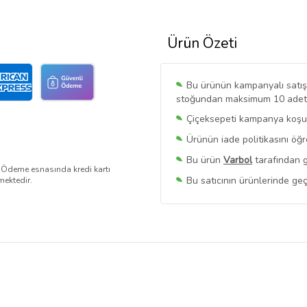
Ürün Özeti
Bu ürünün kampanyalı satışı 
stoğundan maksimum 10 adet sa
Çiçeksepeti kampanya koşull
Ürünün iade politikasını öğ
Bu ürün
Varbol
tarafından g
. Ödeme esnasında kredi kartı
Bu satıcının ürünlerinde geç
mektedir.
Bu Satıcının
Tüm Ürünlerini
Ürün sayfasında gördüğünüz f
belirlenmektedir.