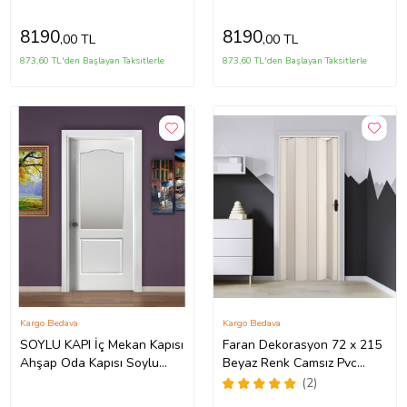
8190
8190
,00 TL
,00 TL
873,60 TL'den Başlayan Taksitlerle
873,60 TL'den Başlayan Taksitlerle
Kargo Bedava
Kargo Bedava
SOYLU KAPI İç Mekan Kapısı
Faran Dekorasyon 72 x 215
Ahşap Oda Kapısı Soylu
Beyaz Renk Camsız Pvc
Amerikan Panel Kapı
Akordiyon Katlanır Kapı -
(2)
FRNAKMODEL-03