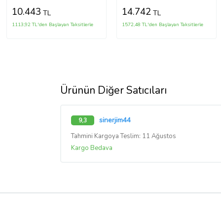
10.443
14.742
TL
TL
1113,92 TL'den Başlayan Taksitlerle
1572,48 TL'den Başlayan Taksitlerle
Ürünün Diğer Satıcıları
sinerjim44
9,3
Tahmini Kargoya Teslim: 11 Ağustos
Kargo Bedava