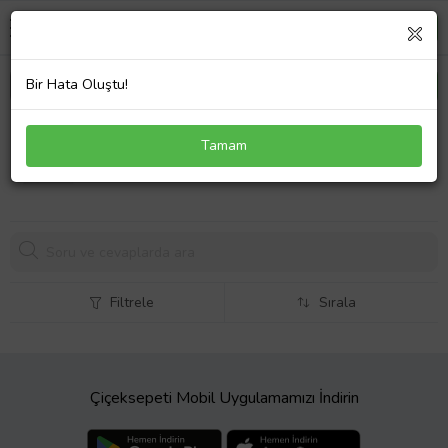
Bir Hata Oluştu!
YHB Sunta Vidası 6x50 - 200 Adet
Tamam
1608,
50 TL
Filtrele
Sırala
Çiçeksepeti Mobil Uygulamamızı İndirin