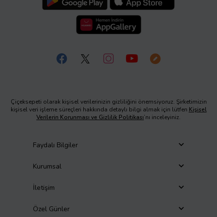
Çiçeksepeti olarak kişisel verilerinizin gizliliğini önemsiyoruz. Şirketimizin
kişisel veri işleme süreçleri hakkında detaylı bilgi almak için lütfen
Kişisel
Verilerin Korunması ve Gizlilik Politikası
’nı inceleyiniz.
Faydalı Bilgiler
Kurumsal
İletişim
Özel Günler