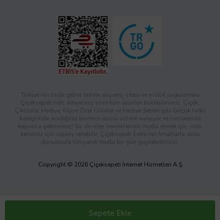
Türkiye’nin önde gelen online alışveriş sitesi ve mobil uygulaması
Çiçeksepeti’nde, ihtiyacınız olan tüm ürünleri bulabilirsiniz. Çiçek,
Çikolata, Hediye, Kişiye Özel Ürünler ve Hediye Setleri gibi birçok farklı
kategoride aradığınız binlerce ürünü sizlere sunuyor ve zamanında
kapınıza getiriyoruz! Siz de ister sevdiklerinizi mutlu etmek için, ister
kendiniz için sipariş verebilir; Çiçeksepeti Extra’nın fırsatlarla dolu
dünyasıyla tanışarak mutlu bir gün geçirebilirsiniz.
Copyright © 2026 Çiçeksepeti İnternet Hizmetleri A.Ş
Sepete Ekle