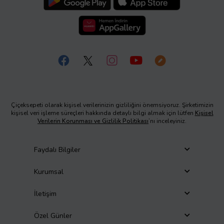
Çiçeksepeti olarak kişisel verilerinizin gizliliğini önemsiyoruz. Şirketimizin
kişisel veri işleme süreçleri hakkında detaylı bilgi almak için lütfen
Kişisel
Verilerin Korunması ve Gizlilik Politikası
’nı inceleyiniz.
Faydalı Bilgiler
Kurumsal
İletişim
Özel Günler