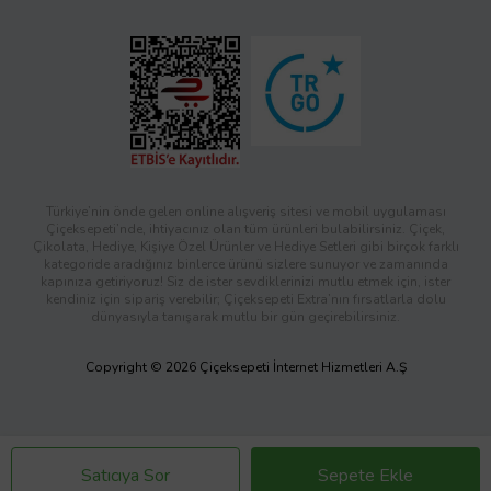
Türkiye’nin önde gelen online alışveriş sitesi ve mobil uygulaması
Çiçeksepeti’nde, ihtiyacınız olan tüm ürünleri bulabilirsiniz. Çiçek,
Çikolata, Hediye, Kişiye Özel Ürünler ve Hediye Setleri gibi birçok farklı
kategoride aradığınız binlerce ürünü sizlere sunuyor ve zamanında
kapınıza getiriyoruz! Siz de ister sevdiklerinizi mutlu etmek için, ister
kendiniz için sipariş verebilir; Çiçeksepeti Extra’nın fırsatlarla dolu
dünyasıyla tanışarak mutlu bir gün geçirebilirsiniz.
Copyright © 2026 Çiçeksepeti İnternet Hizmetleri A.Ş
Satıcıya Sor
Sepete Ekle