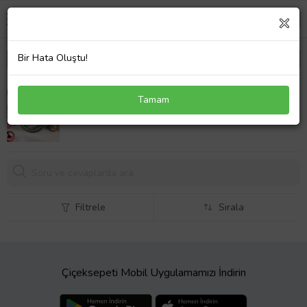
Bir Hata Oluştu!
Yılbaşı Çam Ağacı Süsü - 3D Tasarımlı UV Baskılı -
Tamam
Kutup Ayısı
199,
99 TL
Filtrele
Sırala
Çiçeksepeti Mobil Uygulamamızı İndirin