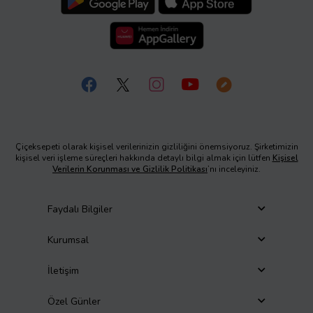
Çiçeksepeti olarak kişisel verilerinizin gizliliğini önemsiyoruz. Şirketimizin
kişisel veri işleme süreçleri hakkında detaylı bilgi almak için lütfen
Kişisel
Verilerin Korunması ve Gizlilik Politikası
’nı inceleyiniz.
Faydalı Bilgiler
Kurumsal
İletişim
Özel Günler