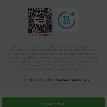
Türkiye’nin önde gelen online alışveriş sitesi ve mobil uygulaması
Çiçeksepeti’nde, ihtiyacınız olan tüm ürünleri bulabilirsiniz. Çiçek,
Çikolata, Hediye, Kişiye Özel Ürünler ve Hediye Setleri gibi birçok farklı
kategoride aradığınız binlerce ürünü sizlere sunuyor ve zamanında
kapınıza getiriyoruz! Siz de ister sevdiklerinizi mutlu etmek için, ister
kendiniz için sipariş verebilir; Çiçeksepeti Extra’nın fırsatlarla dolu
dünyasıyla tanışarak mutlu bir gün geçirebilirsiniz.
Copyright © 2026 Çiçeksepeti İnternet Hizmetleri A.Ş
Sepete Ekle