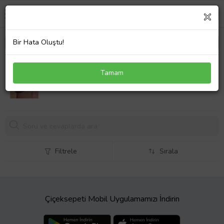
Bir Hata Oluştu!
Yıldırım Simgeli Erkek Deri Bileklik Siyah Kombin
Tamam
Takı Aksesuar
Filtrele
Sırala
Çiçeksepeti Mobil Uygulamamızı İndirin