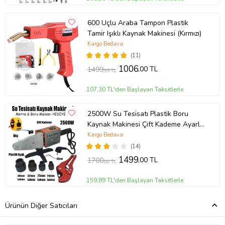
600 Uçlu Araba Tampon Plastik
Tamir Işıklı Kaynak Makinesi (Kırmızı)
Kargo Bedava
(11)
1006
,00 TL
1499
,99 TL
107,30 TL'den Başlayan Taksitlerle
2500W Su Tesisatı Plastik Boru
Kaynak Makinesi Çift Kademe Ayarlı
Çantalı Makas Pafta Ucu Alyan Seti
Kargo Bedava
(14)
1499
,00 TL
1700
,00 TL
159,89 TL'den Başlayan Taksitlerle
Ürünün Diğer Satıcıları