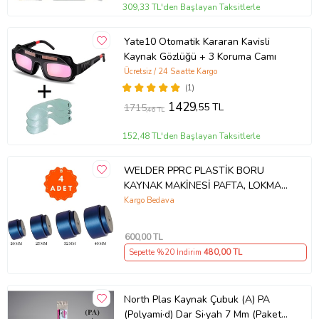
309,33 TL'den Başlayan Taksitlerle
Yate10 Otomatik Kararan Kavisli
Kaynak Gözlüğü + 3 Koruma Camı
Ücretsiz / 24 Saatte Kargo
(1)
1429
,55 TL
1715
,46 TL
152,48 TL'den Başlayan Taksitlerle
WELDER PPRC PLASTİK BORU
KAYNAK MAKİNESİ PAFTA, LOKMA
TAKIMI (MAVİ TEFLON)
Kargo Bedava
600
,00 TL
Sepette %20 İndirim
480
,00 TL
North Plas Kaynak Çubuk (A) PA
(Polyami·d) Dar Si·yah 7 Mm (Paket