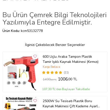
Bu Ürün
Çemrek Bilgi Teknolojileri
Yazılımıyla Entegre Edilmiştir.
Ürün Kodu:
kcm53132778
İlginizi Çekebilecek Benzer Seçenekler
600 Uçlu Araba Tampon Plastik
Tamir Işıklı Kaynak Makinesi (Kırmızı)
Kargo Bedava
(11)
1006
,00 TL
1499
,99 TL
107,30 TL'den Başlayan Taksitlerle
2500W Su Tesisatı Plastik Boru
Kaynak Makinesi Çift Kademe Ayarlı