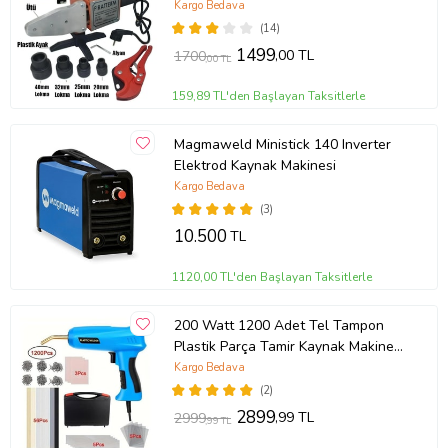
Çantalı Makas Pafta Ucu Alyan Seti
Kargo Bedava
(14)
1499
,00 TL
1700
,00 TL
159,89 TL'den Başlayan Taksitlerle
Magmaweld Ministick 140 Inverter
Elektrod Kaynak Makinesi
Kargo Bedava
(3)
10.500
TL
1120,00 TL'den Başlayan Taksitlerle
200 Watt 1200 Adet Tel Tampon
Plastik Parça Tamir Kaynak Makinesi
(Mavi)
Kargo Bedava
(2)
2899
,99 TL
2999
,99 TL