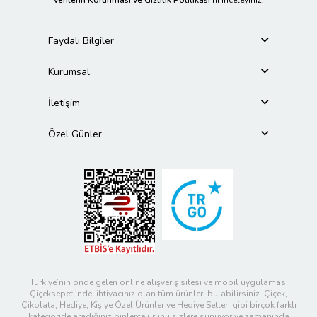
Verilerin Korunması ve Gizlilik Politikası
’nı inceleyiniz.
Faydalı Bilgiler
Kurumsal
İletişim
Özel Günler
Türkiye’nin önde gelen online alışveriş sitesi ve mobil uygulaması
Çiçeksepeti’nde, ihtiyacınız olan tüm ürünleri bulabilirsiniz. Çiçek,
Çikolata, Hediye, Kişiye Özel Ürünler ve Hediye Setleri gibi birçok farklı
kategoride aradığınız binlerce ürünü sizlere sunuyor ve zamanında