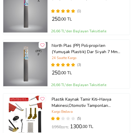
I·çi· 24 Adet ) Plastik Kaynak Elektrot
(1)
250
,00 TL
26,66 TL'den Başlayan Taksitlerle
North Plas (PP) Poli·propi·len
(Yumuşak Plasti·k) Dar Si·yah 7 Mm
Plastik Kaynak Elektrot
24 Saatte Kargo
(3)
250
,00 TL
26,66 TL'den Başlayan Taksitlerle
Plastik Kaynak Tamir Kiti–Havya
Makinesi,Otomotiv Tamponları
Profesyonel Onarımı, Plastik Tamir
Kargo Bedava
Seti
(5)
1300
,00 TL
1950
,00 TL