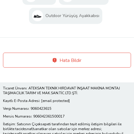
Outdoor Yürüyüş Ayakkabısı
Hata Bildir
Ticaret Ünvanı: ATEKSAN TEKNİK HIRDAVAT İNŞAAT MAKİNA MONTAJ
TAŞIMACILIK TARIM VE MAK.SAN.TİC.LTD.ŞTİ.
Kayıtlı E-Posta Adresi:
[email protected]
Vergi Numarası: 9060423615
Mersis Numarası: 906042361500017
İletişim: Satıcının Çiçeksepeti tarafından teyit edilmiş iletişim bilgileri ile
birlikte tacir/esnaf/sanatkar olan satıcılar için merkez adresi;
tacir/esnaf/sanatkar olmayan satıcılar için merkez adresinin bulunduğu il