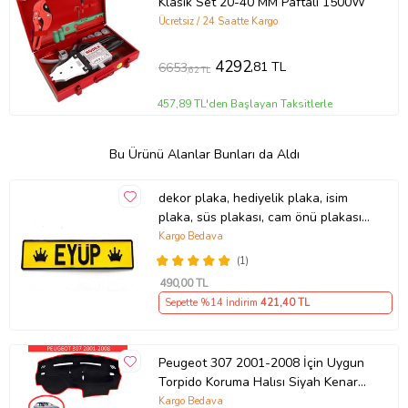
Klasik Set 20-40 MM Paftalı 1500W
Ücretsiz / 24 Saatte Kargo
4292
,81 TL
6653
,62 TL
457,89 TL'den Başlayan Taksitlerle
Bu Ürünü Alanlar Bunları da Aldı
dekor plaka, hediyelik plaka, isim
plaka, süs plakası, cam önü plakası,
tırcı plakası (Sarı-Siyah)
Kargo Bedava
(1)
490
,00 TL
Sepette %14 İndirim
421
,40 TL
Peugeot 307 2001-2008 İçin Uygun
Torpido Koruma Halısı Siyah Kenar
Renk Kırmızı
Kargo Bedava