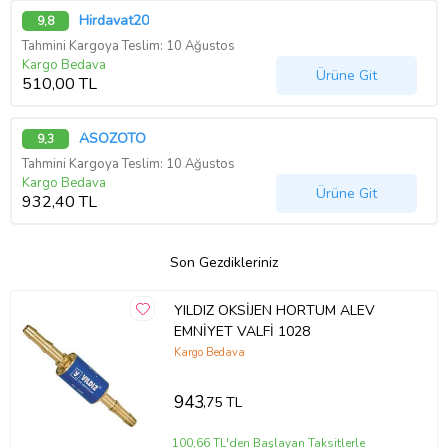
Hirdavat20
9,8
Tahmini Kargoya Teslim: 10 Ağustos
Kargo Bedava
Ürüne Git
510,00 TL
ASÖZOTO
9,3
Tahmini Kargoya Teslim: 10 Ağustos
Kargo Bedava
Ürüne Git
932,40 TL
Son Gezdikleriniz
YILDIZ OKSİJEN HORTUM ALEV
EMNİYET VALFİ 1028
Kargo Bedava
943
,75 TL
100,66 TL'den Başlayan Taksitlerle