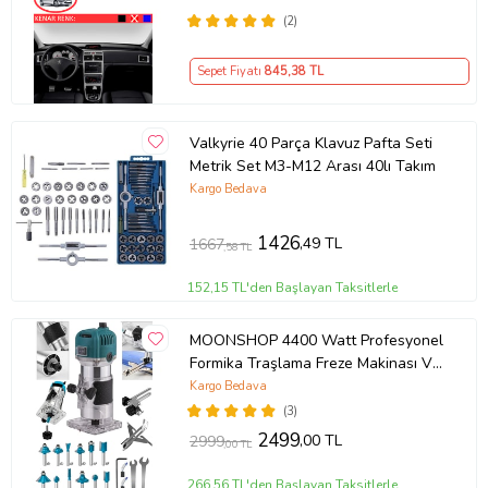
(2)
Sepet Fiyatı
845
,38 TL
Valkyrie 40 Parça Klavuz Pafta Seti
Metrik Set M3-M12 Arası 40lı Takım
Kargo Bedava
1426
,49 TL
1667
,58 TL
152,15 TL'den Başlayan Taksitlerle
MOONSHOP 4400 Watt Profesyonel
Formika Traşlama Freze Makinası Ve
Uçları 6 Mm Pens 2 Yıl Garantili
Kargo Bedava
(3)
2499
,00 TL
2999
,00 TL
266,56 TL'den Başlayan Taksitlerle