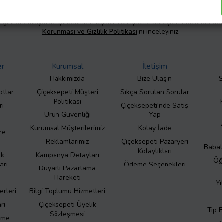
liliğini önemsiyoruz. Şirketimizin kişisel veri işleme süreçleri hakkında de
Korunması ve Gizlilik Politikası
’nı inceleyiniz.
er
Kurumsal
İletişim
Hakkımızda
Bize Ulaşın
S
otlar
Çiçeksepeti Müşteri
Sıkça Sorulan Sorular
Politikası
rı
Çiçeksepeti'nde Satış
Ürün Güvenliği
Yap
Kurumsal Müşterilerimiz
Kolay İade
re
Reklamlarımız
Çiçeksepeti Pazaryeri
Babal
Kolaylıkları
ek
Kampanya Detayları
Öğ
arı
Ödeme Seçenekleri
Duyarlı Pazarlama
Hareketi
Yı
erleri
Bilgi Toplumu Hizmetleri
rı
Çiçeksepeti Üyelik
Tıp 
Sözleşmesi
eme