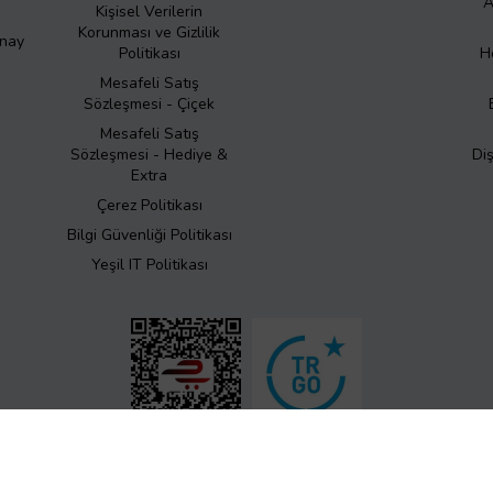
A
Kişisel Verilerin
Korunması ve Gizlilik
Onay
Politikası
H
Mesafeli Satış
Sözleşmesi - Çiçek
Mesafeli Satış
Sözleşmesi - Hediye &
Di
Extra
Çerez Politikası
Bilgi Güvenliği Politikası
Yeşil IT Politikası