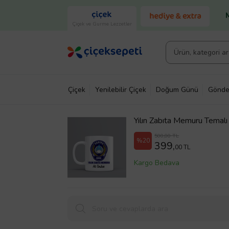
Çiçek ve Gurme Lezzetler
Çiçek
Yenilebilir Çiçek
Doğum Günü
Gönde
Yılın Zabıta Memuru Temal
500,00 TL
%20
399,
00 TL
Kargo Bedava