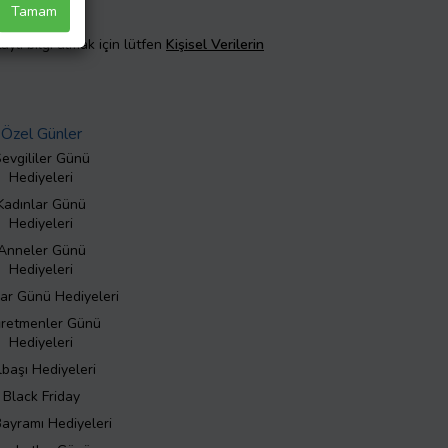
Tamam
taylı bilgi almak için lütfen
Kişisel Verilerin
Özel Günler
evgililer Günü
Hediyeleri
Kadınlar Günü
Hediyeleri
Anneler Günü
Hediyeleri
ar Günü Hediyeleri
retmenler Günü
Hediyeleri
lbaşı Hediyeleri
Black Friday
Bayramı Hediyeleri