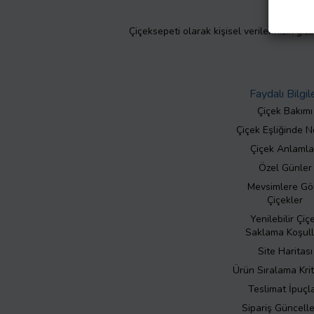
Çiçeksepeti olarak kişisel verilerinizin giz
Faydalı Bilgil
Çiçek Bakımı
Çiçek Eşliğinde N
Çiçek Anlamla
Özel Günler
Mevsimlere Gö
Çiçekler
Yenilebilir Çiç
Saklama Koşull
Site Haritası
Ürün Sıralama Krit
Teslimat İpuçla
Sipariş Güncell