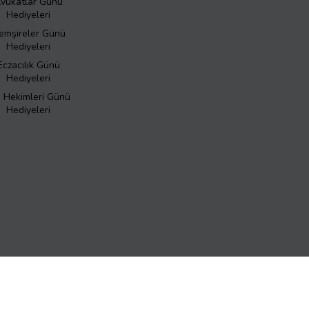
vukatlar Günü
Hediyeleri
emşireler Günü
Hediyeleri
Eczacılık Günü
Hediyeleri
ş Hekimleri Günü
Hediyeleri