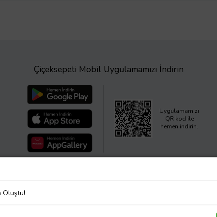
Çiçeksepeti Mobil Uygulamamızı İndirin
Uygulamamızı
QR kod ile
hemen indirin.
a Oluştu!