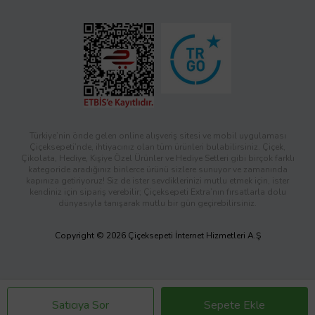
Türkiye’nin önde gelen online alışveriş sitesi ve mobil uygulaması
Çiçeksepeti’nde, ihtiyacınız olan tüm ürünleri bulabilirsiniz. Çiçek,
Çikolata, Hediye, Kişiye Özel Ürünler ve Hediye Setleri gibi birçok farklı
kategoride aradığınız binlerce ürünü sizlere sunuyor ve zamanında
kapınıza getiriyoruz! Siz de ister sevdiklerinizi mutlu etmek için, ister
kendiniz için sipariş verebilir; Çiçeksepeti Extra’nın fırsatlarla dolu
dünyasıyla tanışarak mutlu bir gün geçirebilirsiniz.
Copyright © 2026 Çiçeksepeti İnternet Hizmetleri A.Ş
Satıcıya Sor
Sepete Ekle