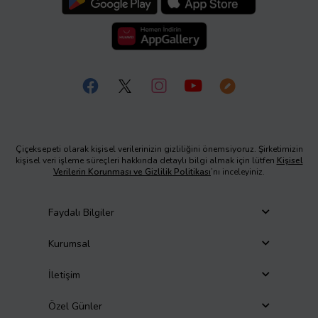
Çiçeksepeti olarak kişisel verilerinizin gizliliğini önemsiyoruz. Şirketimizin
kişisel veri işleme süreçleri hakkında detaylı bilgi almak için lütfen
Kişisel
Verilerin Korunması ve Gizlilik Politikası
’nı inceleyiniz.
Faydalı Bilgiler
Kurumsal
İletişim
Özel Günler