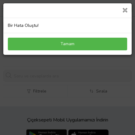
Bir Hata Oluştu!
Yumuşak Tamir Mumları 1569 06 A-308 Armut 8cm
Tamam
Yumuşak Mum
330,
00 TL
Filtrele
Sırala
Çiçeksepeti Mobil Uygulamamızı İndirin