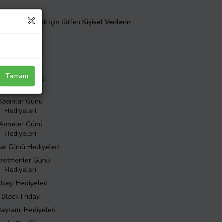
taylı bilgi almak için lütfen
Kişisel Verilerin
Özel Günler
Tamam
evgililer Günü
Hediyeleri
Kadınlar Günü
Hediyeleri
Anneler Günü
Hediyeleri
ar Günü Hediyeleri
retmenler Günü
Hediyeleri
lbaşı Hediyeleri
Black Friday
Bayramı Hediyeleri