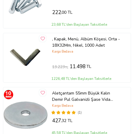
222
,00 TL
23,68 TL'den Başlayan Taksitlerle
, Kapak, Menü, Albüm Köşesi, Orta -
18X32Mm, Nikel, 1000 Adet
Kargo Bedava
11.498
TL
13.223
TL
1226,48 TL'den Başlayan Taksitlerle
Aletçantam 55mm Büyük Kalın
Demir Pul Galvanizli Şase Vida
Civata Pulu -10 Adet
Kargo Bedava
(1)
427
,32 TL
45,58 TL'den Başlayan Taksitlerle