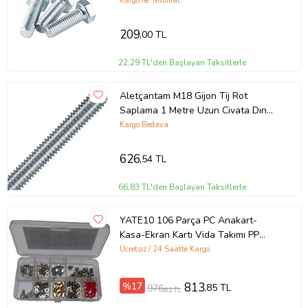
Kargo ile Teslimat
209
,00 TL
22,29 TL'den Başlayan Taksitlerle
Aletçantam M18 Gijon Tij Rot
Saplama 1 Metre Uzun Civata Dın
975 Beyaz Vida
Kargo Bedava
626
,54 TL
66,83 TL'den Başlayan Taksitlerle
YATE10 106 Parça PC Anakart-
Kasa-Ekran Kartı Vida Takımı PP
Kutulu
Ücretsiz / 24 Saatte Kargo
%17
813
,85 TL
976
,62 TL