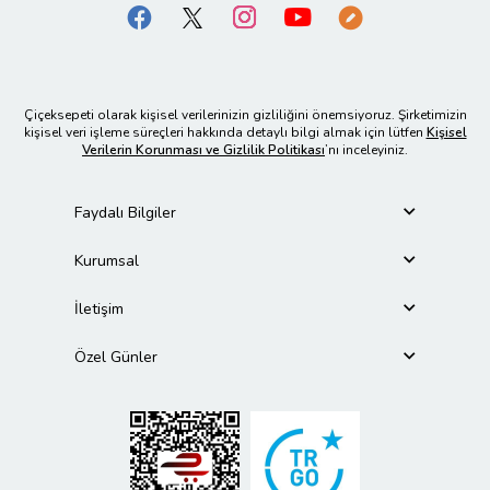
Çiçeksepeti olarak kişisel verilerinizin gizliliğini önemsiyoruz. Şirketimizin
kişisel veri işleme süreçleri hakkında detaylı bilgi almak için lütfen
Kişisel
Verilerin Korunması ve Gizlilik Politikası
’nı inceleyiniz.
Faydalı Bilgiler
Kurumsal
İletişim
Özel Günler