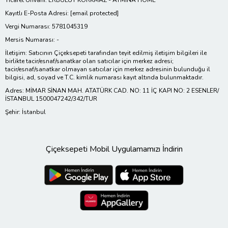
Ticaret Ünvanı: ERBULUT KORKMAZ - AYMİNA HOME
Kayıtlı E-Posta Adresi:
[email protected]
Vergi Numarası: 5781045319
Mersis Numarası: -
İletişim: Satıcının Çiçeksepeti tarafından teyit edilmiş iletişim bilgileri ile
birlikte tacir/esnaf/sanatkar olan satıcılar için merkez adresi;
tacir/esnaf/sanatkar olmayan satıcılar için merkez adresinin bulunduğu il
bilgisi, ad, soyad ve T.C. kimlik numarası kayıt altında bulunmaktadır.
Adres: MİMAR SİNAN MAH. ATATÜRK CAD. NO: 11 İÇ KAPI NO: 2 ESENLER/
İSTANBUL 1500047242/342/TUR
Şehir: İstanbul
Çiçeksepeti Mobil Uygulamamızı İndirin