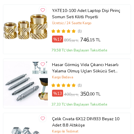
Estetik ve Şıklık:
Başlık Tipi:
Yuvarlak yıldız başlı vidalar, estetik açıdan temiz
YATE10-100 Adet Laptop Dişi Pirinç
bir görünüm sunar ve vidaların düzgün bir şekilde
Somun Seti Kilitli Poşetli
kapatılmasını sağlar.
Ücretsiz / 24 Saatte Kargo
Kullanım İpuçları:
(1)
Doğru Araç Kullanımı:
Yuvarlak yıldız başlı vidalar için uygun
%17
746
,15 TL
895
,38 TL
tornavida kullanımı, hem işinizi kolaylaştırır hem de vidaların
ömrünü uzatır.
79,58 TL'den Başlayan Taksitlerle
Yüzey Hazırlığı:
Vida yerleştirileceği yüzeyin temiz ve düzgün
olduğundan emin olun. Bu, vida ve cıvatanın düzgün bir şekilde
Hasar Görmüş Vida Çıkarıcı Hasarlı
oturmasını sağlar.
Yalama Olmuş Uçları Sökücü Set
Not:
Vidalar genellikle küçük montaj işlerinde, tamirlerde ve çeşitli
Hasarlı Vida Çıkarıcı Easy Out
Kargo Bedava
yapı uygulamalarında kullanılır. Vidaların türü ve boyutu, spesifik
(1)
proje ihtiyaçlarınıza uygun olmalıdır.
%13
350
,00 TL
400
,00 TL
37,33 TL'den Başlayan Taksitlerle
Ürün Kodu:
kcm26553828
Çelik Cıvata 6X12 DIN933 Beyaz 10
Adet 8.8 Altıköşe
Kargo ile Teslimat