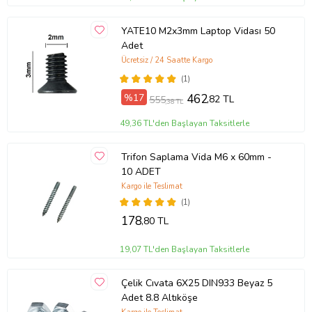
YATE10 M2x3mm Laptop Vidası 50
Adet
Ücretsiz / 24 Saatte Kargo
(1)
%17
462
,82 TL
555
,38 TL
49,36 TL'den Başlayan Taksitlerle
Trifon Saplama Vida M6 x 60mm -
10 ADET
Kargo ile Teslimat
(1)
178
,80 TL
19,07 TL'den Başlayan Taksitlerle
Çelik Cıvata 6X25 DIN933 Beyaz 5
Adet 8.8 Altıköşe