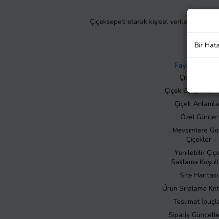
Çiçeksepeti olarak kişisel verilerinizin giz
Bir Hat
Faydalı Bilgil
Çiçek Bakımı
Çiçek Eşliğinde N
Çiçek Anlamla
Özel Günler
Mevsimlere Gö
Çiçekler
Yenilebilir Çiç
Saklama Koşull
Site Haritası
Ürün Sıralama Krit
Teslimat İpuçla
Sipariş Güncell