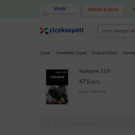
Çiçek ve Gurme Lezzetler
Çiçek
Yenilebilir Çiçek
Doğum Günü
Gönde
Yüzleşme 12:9
471,
00 TL
Kargo Bedava