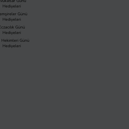
vukatlar Günü
Hediyeleri
emşireler Günü
Hediyeleri
Eczacılık Günü
Hediyeleri
ş Hekimleri Günü
Hediyeleri