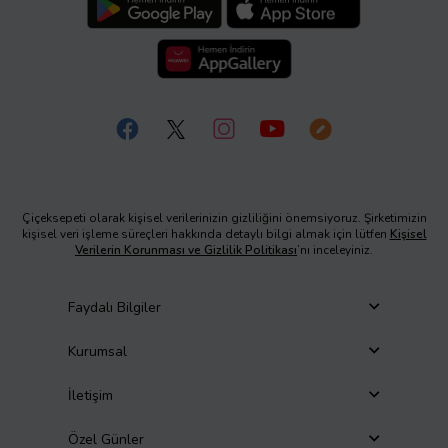
Çiçeksepeti olarak kişisel verilerinizin gizliliğini önemsiyoruz. Şirketimizin
kişisel veri işleme süreçleri hakkında detaylı bilgi almak için lütfen
Kişisel
Verilerin Korunması ve Gizlilik Politikası
’nı inceleyiniz.
Faydalı Bilgiler
Kurumsal
İletişim
Özel Günler