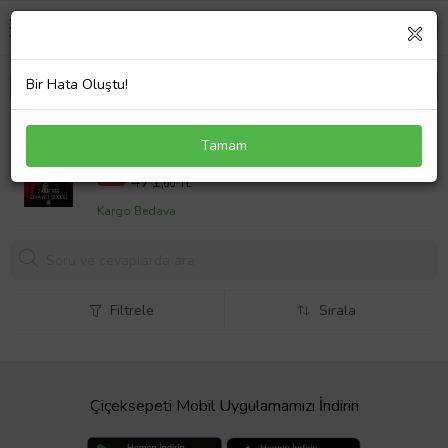
Bir Hata Oluştu!
Zarif Bir Cinayet Gecesi
Tamam
570 TL
%17
471,
00 TL
Kargo Bedava
Filtrele
Sırala
Çiçeksepeti Mobil Uygulamamızı İndirin