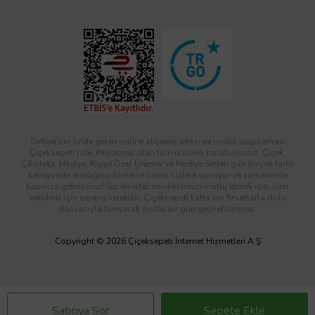
Türkiye’nin önde gelen online alışveriş sitesi ve mobil uygulaması
Çiçeksepeti’nde, ihtiyacınız olan tüm ürünleri bulabilirsiniz. Çiçek,
Çikolata, Hediye, Kişiye Özel Ürünler ve Hediye Setleri gibi birçok farklı
kategoride aradığınız binlerce ürünü sizlere sunuyor ve zamanında
kapınıza getiriyoruz! Siz de ister sevdiklerinizi mutlu etmek için, ister
kendiniz için sipariş verebilir; Çiçeksepeti Extra’nın fırsatlarla dolu
dünyasıyla tanışarak mutlu bir gün geçirebilirsiniz.
Copyright © 2026 Çiçeksepeti İnternet Hizmetleri A.Ş
Satıcıya Sor
Sepete Ekle