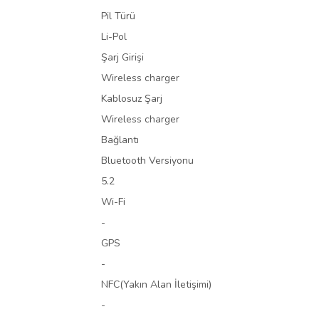
Pil Türü
Li-Pol
Şarj Girişi
Wireless charger
Kablosuz Şarj
Wireless charger
Bağlantı
Bluetooth Versiyonu
5.2
Wi-Fi
-
GPS
-
NFC(Yakın Alan İletişimi)
-