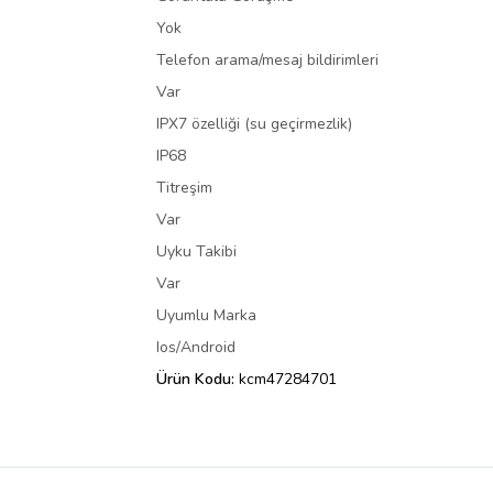
Yok
Telefon arama/mesaj bildirimleri
Var
IPX7 özelliği (su geçirmezlik)
IP68
Titreşim
Var
Uyku Takibi
Var
Uyumlu Marka
Ios/Android
Ürün Kodu:
kcm47284701