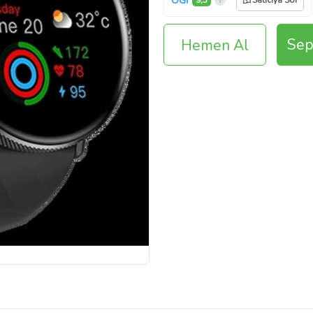
OGİ
9,3
Satıcıya Sor
Sep
Hemen Al