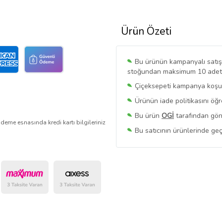
Ürün Özeti
Bu ürünün kampanyalı satışı 
stoğundan maksimum 10 adet sa
Çiçeksepeti kampanya koşull
Ürünün iade politikasını öğ
Bu ürün
OGİ
tarafından gönd
deme esnasında kredi kartı bilgileriniz
Bu satıcının ürünlerinde geç
Bu Satıcının
Tüm Ürünlerini
Ürün sayfasında gördüğünüz f
belirlenmektedir.