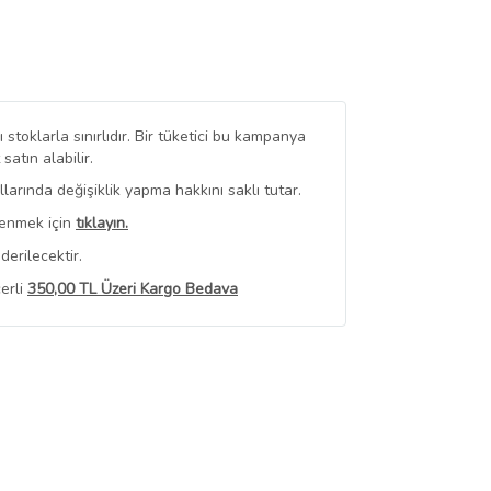
stoklarla sınırlıdır. Bir tüketici bu kampanya
tın alabilir.
arında değişiklik yapma hakkını saklı tutar.
renmek için
tıklayın.
erilecektir.
erli
350,00 TL Üzeri Kargo Bedava
 Görüntüle
iyat bilgileri, satıcı tarafından