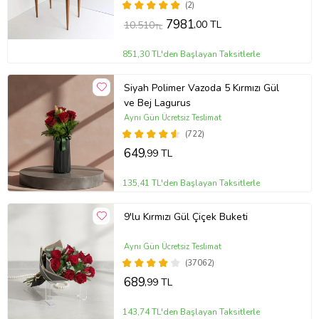
(2)
7981
,00 TL
10.510
TL
851,30 TL'den Başlayan Taksitlerle
Siyah Polimer Vazoda 5 Kırmızı Gül
ve Bej Lagurus
Aynı Gün Ücretsiz Teslimat
(722)
649
,99 TL
135,41 TL'den Başlayan Taksitlerle
9'lu Kırmızı Gül Çiçek Buketi
Aynı Gün Ücretsiz Teslimat
(37062)
689
,99 TL
143,74 TL'den Başlayan Taksitlerle