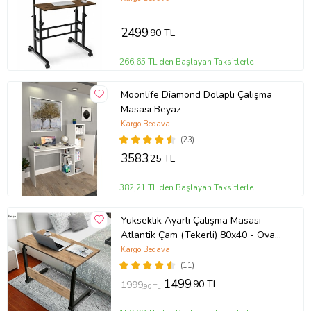
-Kargo teslimatı kapı teslimidir.Hiçbir kargo firması kata teslimat
yapmamaktadır.Lütfen bu konuda gerekli tedbir ve desteği ürünler
size ulaşmadan alınız.
2499
,90 TL
DEĞİŞİKLİK TALEBİ
-Üründe farklı ebat, renk gibi değişiklik talepleriniz için mesaj
266,65 TL'den Başlayan Taksitlerle
atarak ön bilgi alabilirsiniz.
MEMNUNİYET
-Ntconcept firmamızdan alacağınız tüm ürünler %100 Müşteri
Moonlife Diamond Dolaplı Çalışma
memnuniyeti garantisindedir.
Masası Beyaz
Kargo Bedava
Ürün Kodu:
kcm41811205
(23)
3583
,25 TL
382,21 TL'den Başlayan Taksitlerle
Yükseklik Ayarlı Çalışma Masası -
Atlantik Çam (Tekerli) 80x40 - Oval
Kenar
Kargo Bedava
(11)
1499
,90 TL
1999
,90 TL