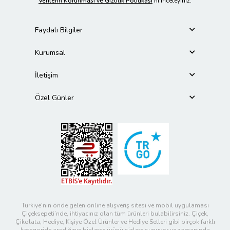
Verilerin Korunması ve Gizlilik Politikası
’nı inceleyiniz.
Faydalı Bilgiler
Kurumsal
İletişim
Özel Günler
Türkiye’nin önde gelen online alışveriş sitesi ve mobil uygulaması
Çiçeksepeti’nde, ihtiyacınız olan tüm ürünleri bulabilirsiniz. Çiçek,
Çikolata, Hediye, Kişiye Özel Ürünler ve Hediye Setleri gibi birçok farklı
kategoride aradığınız binlerce ürünü sizlere sunuyor ve zamanında