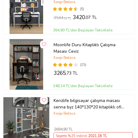
Kargo Bedava
(5)
3420
,07 TL
3544
,24 TL
364,80 TL'den Başlayan Taksitlerle
Moonlife Duru Kitaplıklı Çalışma
Masası Ceviz
Kargo Bedava
(15)
3265
,73 TL
348,34 TL'den Başlayan Taksitlerle
Kenzlife bilgisayar çalışma masası
senna byz 140*130*20 kitaplıklı ofis
sekreter laptop
Kargo Bedava
2694
,90 TL
Sepette %25 İndirim
2021
,18 TL