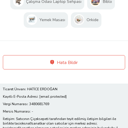
Çalışma Odası Laptop Sehpası
Biblo
Yemek Masası
Orkide
Hata Bildir
Ticaret Ünvanı: HATİCE ERDOĞAN
Kayıtlı E-Posta Adresi:
[email protected]
Vergi Numarası: 3480681769
Mersis Numarası: -
İletişim: Satıcının Çiçeksepeti tarafından teyit edilmiş iletişim bilgileri ile
birlikte tacir/esnaf/sanatkar olan satıcılar için merkez adresi;
tacir/esnaf/sanatkar olmayan satıcılar için merkez adresinin bulunduğu il