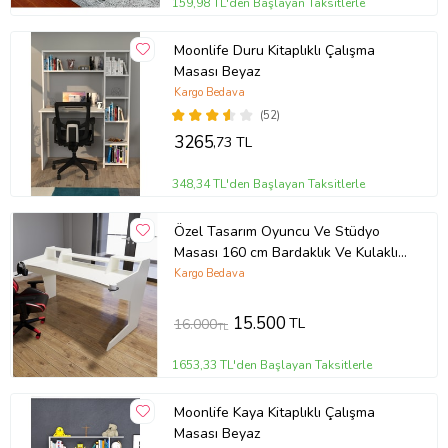
159,98 TL'den Başlayan Taksitlerle
Moonlife Duru Kitaplıklı Çalışma
Masası Beyaz
Kargo Bedava
(52)
3265
,73 TL
348,34 TL'den Başlayan Taksitlerle
Özel Tasarım Oyuncu Ve Stüdyo
Masası 160 cm Bardaklık Ve Kulaklık
Tutucu Hediye (Krem)
Kargo Bedava
15.500
TL
16.000
TL
1653,33 TL'den Başlayan Taksitlerle
Moonlife Kaya Kitaplıklı Çalışma
Masası Beyaz