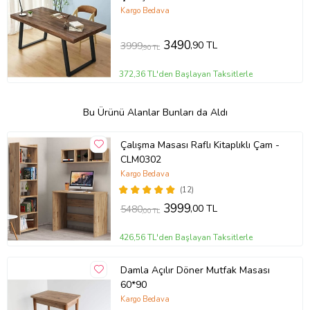
Kargo Bedava
3490
,90 TL
3999
,90 TL
372,36 TL'den Başlayan Taksitlerle
Bu Ürünü Alanlar Bunları da Aldı
Çalışma Masası Raflı Kitaplıklı Çam -
CLM0302
Kargo Bedava
(12)
3999
,00 TL
5480
,00 TL
426,56 TL'den Başlayan Taksitlerle
Damla Açılır Döner Mutfak Masası
60*90
Kargo Bedava