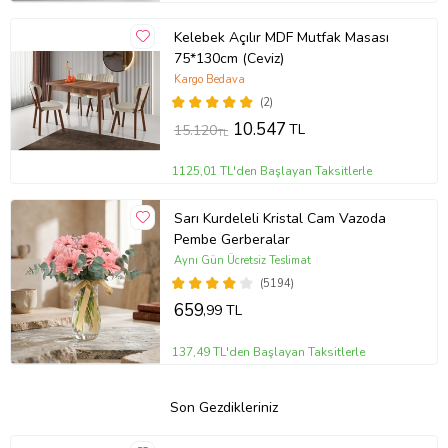
Kelebek Açılır MDF Mutfak Masası
75*130cm (Ceviz)
Kargo Bedava
(2)
10.547
TL
15.120
TL
1125,01 TL'den Başlayan Taksitlerle
Sarı Kurdeleli Kristal Cam Vazoda
Pembe Gerberalar
Aynı Gün Ücretsiz Teslimat
(5194)
659
,99 TL
137,49 TL'den Başlayan Taksitlerle
Son Gezdikleriniz