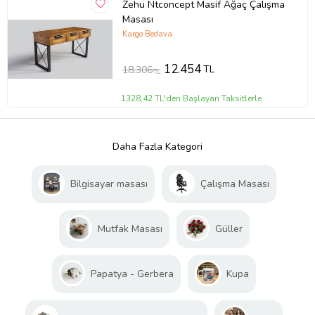
Zehu Ntconcept Masif Ağaç Çalışma
Masası
Kargo Bedava
12.454
TL
18.306
TL
1328,42 TL'den Başlayan Taksitlerle
Daha Fazla Kategori
Bilgisayar masası
Çalışma Masası
Mutfak Masası
Güller
Papatya - Gerbera
Kupa