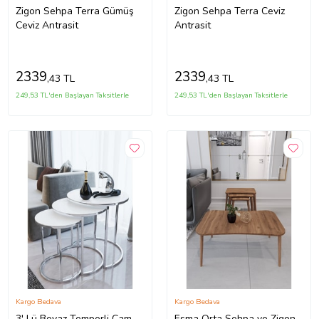
Zigon Sehpa Terra Gümüş
Zigon Sehpa Terra Ceviz
Ceviz Antrasit
Antrasit
2339
2339
,43 TL
,43 TL
249,53 TL'den Başlayan Taksitlerle
249,53 TL'den Başlayan Taksitlerle
Kargo Bedava
Kargo Bedava
3' Lü Beyaz Temperli Cam
Esma Orta Sehpa ve Zigon