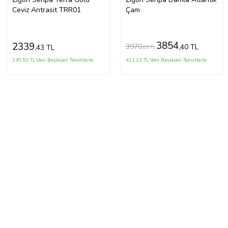
Ceviz Antrasit TRR01
Çam
3854
2339
3970
,40 TL
,43 TL
,03 TL
249,53 TL'den Başlayan Taksitlerle
411,13 TL'den Başlayan Taksitlerle