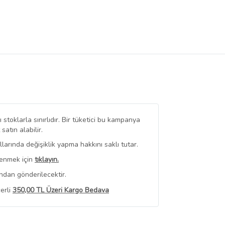
stoklarla sınırlıdır. Bir tüketici bu kampanya
tın alabilir.
arında değişiklik yapma hakkını saklı tutar.
renmek için
tıklayın.
ndan gönderilecektir.
erli
350,00 TL Üzeri Kargo Bedava
 Görüntüle
iyat bilgileri, satıcı tarafından