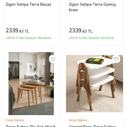
Zigon Sehpa Terra Beyaz
Zigon Sehpa Terra Gümüş
Krem
2339
2339
,43 TL
,43 TL
249,53 TL'den Başlayan Taksitlerle
249,53 TL'den Başlayan Taksitlerle
Kargo Bedava
Kargo Bedava
Zigon Sehpa 3'lü Set, Masif
Variant Paris Zigon Sehpa