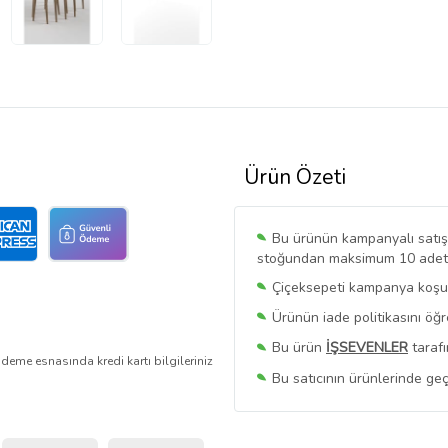
Ürün Özeti
Bu ürünün kampanyalı satışı 
stoğundan maksimum 10 adet sa
Çiçeksepeti kampanya koşull
Ürünün iade politikasını öğ
Bu ürün
İŞSEVENLER
tarafı
deme esnasında kredi kartı bilgileriniz
Bu satıcının ürünlerinde geç
Bu Satıcının
Tüm Ürünlerini
Ürün sayfasında gördüğünüz f