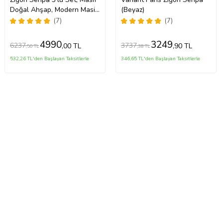
Doğal Ahşap, Modern Masif
(Beyaz)
Yan Sehpa
(7)
(7)
4990
3249
6237
3737
,00 TL
,90 TL
,50 TL
,38 TL
532,26 TL'den Başlayan Taksitlerle
346,65 TL'den Başlayan Taksitlerle