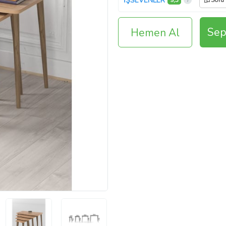
İŞSEVENLER
9,3
Soru
Sep
Hemen Al