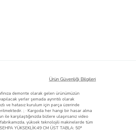
Ürün Güvenliği Bilgileri
· Tarafınıza demonte olarak gelen ürünümüzün
yapılacak yerler şemada ayrıntılı olarak
 Hızlı ve hatasız kurulum için parça üzerinde
rilmektedir. ; · Kargoda her hangi bir hasar alma
 ile karşılaştığınızda bizlere ulaşırsanız video
di fabrikamızda, yüksek teknolojili makinelerde tüm
 2.SEHPA YÜKSEKLİK:49 CM ÜST TABLA: 50*