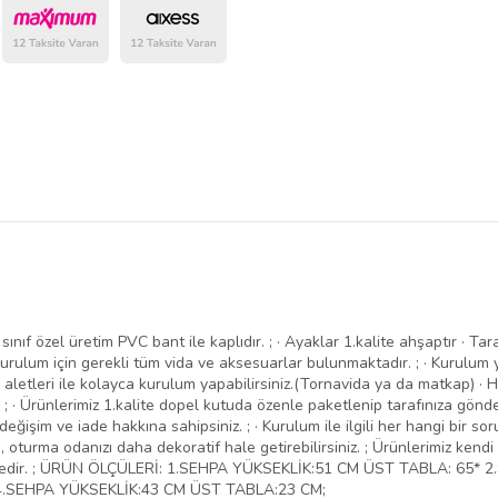
belirlenmektedir.
 ; sınıf özel üretim PVC bant ile kaplıdır. ; · Ayaklar 1.kalite ahşaptır 
urulum için gerekli tüm vida ve aksesuarlar bulunmaktadır. ; · Kurulum 
t el aletleri ile kolayca kurulum yapabilirsiniz.(Tornavida ya da matkap) ·
 · Ürünlerimiz 1.kalite dopel kutuda özenle paketlenip tarafınıza gönde
im ve iade hakkına sahipsiniz. ; · Kurulum ile ilgili her hangi bir sorun
on, oturma odanızı daha dekoratif hale getirebilirsiniz. ; Ürünlerimiz ken
ektedir. ; ÜRÜN ÖLÇÜLERİ: 1.SEHPA YÜKSEKLİK:51 CM ÜST TABLA: 65*
4.SEHPA YÜKSEKLİK:43 CM ÜST TABLA:23 CM;