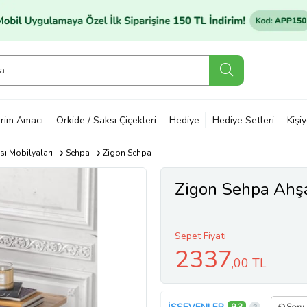
rim Amacı
Orkide / Saksı Çiçekleri
Hediye
Hediye Setleri
Kişi
ı Mobilyaları
Sehpa
Zigon Sehpa
Zigon Sehpa Ahşa
Sepet Fiyatı
2337
,00 TL