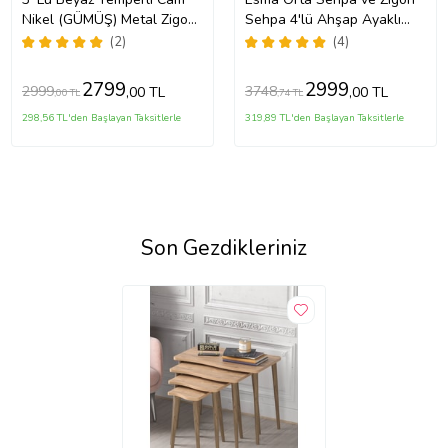
Nikel (GÜMÜŞ) Metal Zigon
Sehpa 4'lü Ahşap Ayaklı
Sehpa
Salon Seti Sehpa - Ceviz
(2)
(4)
2799
2999
2999
3748
,00 TL
,00 TL
,00 TL
,74 TL
298,56 TL'den Başlayan Taksitlerle
319,89 TL'den Başlayan Taksitlerle
Son Gezdikleriniz