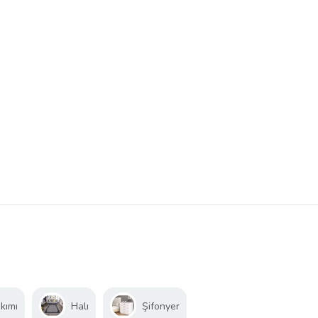
kımı
Halı
Şifonyer