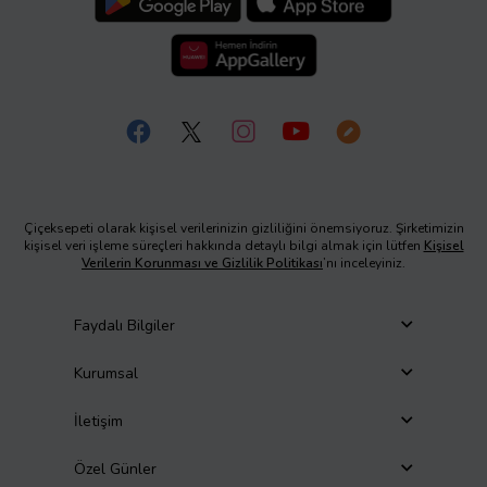
Çiçeksepeti olarak kişisel verilerinizin gizliliğini önemsiyoruz. Şirketimizin
kişisel veri işleme süreçleri hakkında detaylı bilgi almak için lütfen
Kişisel
Verilerin Korunması ve Gizlilik Politikası
’nı inceleyiniz.
Faydalı Bilgiler
Kurumsal
İletişim
Özel Günler