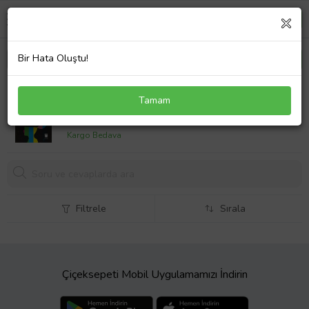
Bir Hata Oluştu!
Zihnimden Akisler
Tamam
975,
00 TL
Kargo Bedava
Filtrele
Sırala
Çiçeksepeti Mobil Uygulamamızı İndirin