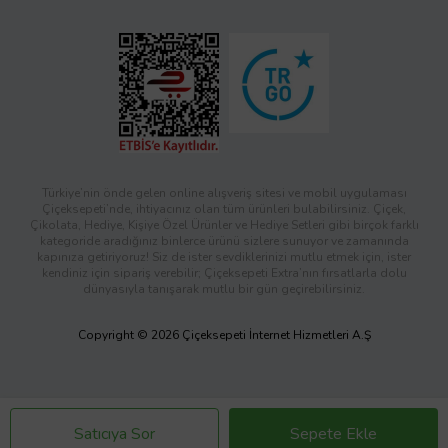
Türkiye’nin önde gelen online alışveriş sitesi ve mobil uygulaması
Çiçeksepeti’nde, ihtiyacınız olan tüm ürünleri bulabilirsiniz. Çiçek,
Çikolata, Hediye, Kişiye Özel Ürünler ve Hediye Setleri gibi birçok farklı
kategoride aradığınız binlerce ürünü sizlere sunuyor ve zamanında
kapınıza getiriyoruz! Siz de ister sevdiklerinizi mutlu etmek için, ister
kendiniz için sipariş verebilir; Çiçeksepeti Extra’nın fırsatlarla dolu
dünyasıyla tanışarak mutlu bir gün geçirebilirsiniz.
Copyright © 2026 Çiçeksepeti İnternet Hizmetleri A.Ş
Satıcıya Sor
Sepete Ekle