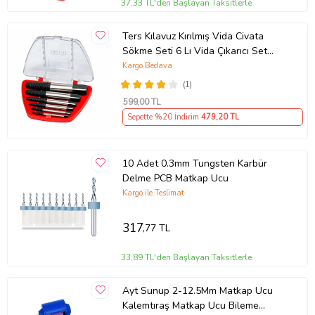
37,33 TL'den Başlayan Taksitlerle
Ters Kılavuz Kırılmış Vida Civata
Sökme Seti 6 Lı Vida Çıkarıcı Set
Ters Klavuz
Kargo Bedava
(1)
599
,00 TL
Sepette %20 İndirim
479
,20 TL
10 Adet 0.3mm Tungsten Karbür
Delme PCB Matkap Ucu
Kargo ile Teslimat
317
,77 TL
33,89 TL'den Başlayan Taksitlerle
Ayt Sunup 2-12.5Mm Matkap Ucu
Kalemtıraş Matkap Ucu Bileme