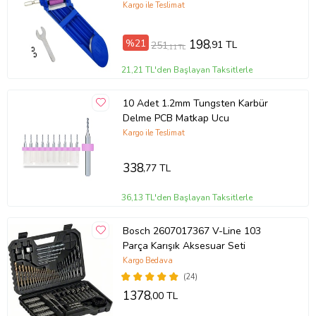
Aparatı Makinası Zımpara Taşı
Kargo ile Teslimat
%21
198
,91 TL
251
,11 TL
21,21 TL'den Başlayan Taksitlerle
10 Adet 1.2mm Tungsten Karbür
Delme PCB Matkap Ucu
Kargo ile Teslimat
338
,77 TL
36,13 TL'den Başlayan Taksitlerle
Bosch 2607017367 V-Line 103
Parça Karışık Aksesuar Seti
Kargo Bedava
(24)
1378
,00 TL