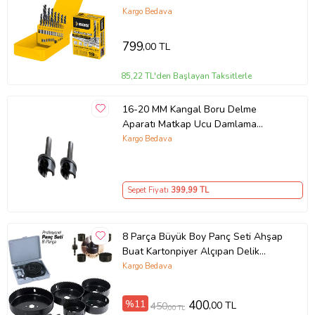
Kargo Bedava
799
,00 TL
85,22 TL'den Başlayan Taksitlerle
16-20 MM Kangal Boru Delme
Aparatı Matkap Ucu Damlama
Sulama Plastik Boru Delme
Kargo Bedava
Dayanıklı Profesyonel Delme Aleti
Sepet Fiyatı
399
,99 TL
8 Parça Büyük Boy Panç Seti Ahşap
Buat Kartonpiyer Alçıpan Delik
Açma Oyuk Açma Ücretsiz Kargo
Kargo Bedava
%11
400
,00 TL
450
,00 TL