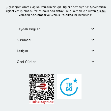
Çiçeksepeti olarak kişisel verilerinizin gizliliğini önemsiyoruz. Şirketimizin
kişisel veri işleme süreçleri hakkında detaylı bilgi almak için lütfen
Kişisel
Verilerin Korunması ve Gizlilik Politikası
’nı inceleyiniz.
Faydalı Bilgiler
Kurumsal
İletişim
Özel Günler