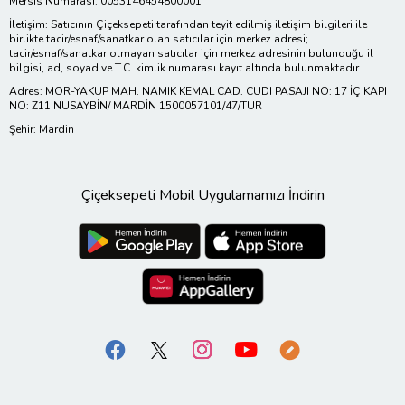
Mersis Numarası: 0053146454800001
İletişim: Satıcının Çiçeksepeti tarafından teyit edilmiş iletişim bilgileri ile
birlikte tacir/esnaf/sanatkar olan satıcılar için merkez adresi;
tacir/esnaf/sanatkar olmayan satıcılar için merkez adresinin bulunduğu il
bilgisi, ad, soyad ve T.C. kimlik numarası kayıt altında bulunmaktadır.
Adres: MOR-YAKUP MAH. NAMIK KEMAL CAD. CUDI PASAJI NO: 17 İÇ KAPI
NO: Z11 NUSAYBİN/ MARDİN 1500057101/47/TUR
Şehir: Mardin
Çiçeksepeti Mobil Uygulamamızı İndirin