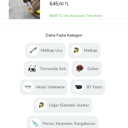
645
,00 TL
68,80 TL'den Başlayan Taksitlerle
Daha Fazla Kategori
Matkap Ucu
Matkap
Tornavida Seti
Güller
Akülü Vidalama
3D Yazıcı
Diğer Elektrikli Aletler
Pense, Kerpeten, Kargaburun