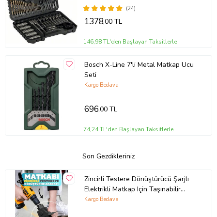
(24)
1378
,00 TL
146,98 TL'den Başlayan Taksitlerle
Bosch X-Line 7'li Metal Matkap Ucu
Seti
Kargo Bedava
696
,00 TL
74,24 TL'den Başlayan Taksitlerle
Son Gezdikleriniz
Zincirli Testere Dönüştürücü Şarjlı
Elektrikli Matkap Için Taşınabilir
Ahşap Testere Adaptörü.
Kargo Bedava