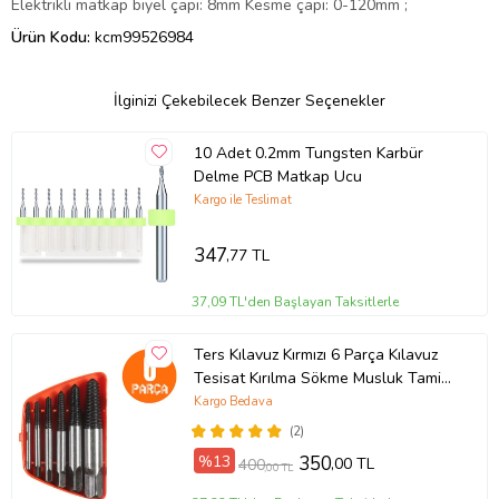
Elektrikli matkap biyel çapı: 8mm Kesme çapı: 0-120mm ;
Ürün Kodu:
kcm99526984
İlginizi Çekebilecek Benzer Seçenekler
10 Adet 0.2mm Tungsten Karbür
Delme PCB Matkap Ucu
Kargo ile Teslimat
347
,77 TL
37,09 TL'den Başlayan Taksitlerle
Ters Kılavuz Kırmızı 6 Parça Kılavuz
Tesisat Kırılma Sökme Musluk Tamir
Seti Kırık Vida Sökme Seti
Kargo Bedava
(2)
%13
350
,00 TL
400
,00 TL