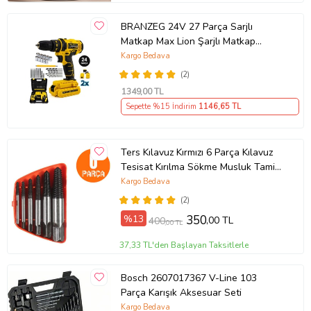
BRANZEG 24V 27 Parça Sarjlı
Matkap Max Lion Şarjlı Matkap
Cordless Drill
Kargo Bedava
(2)
1349
,00 TL
Sepette %15 İndirim
1146
,65 TL
Ters Kılavuz Kırmızı 6 Parça Kılavuz
Tesisat Kırılma Sökme Musluk Tamir
Seti Kırık Vida Sökme Seti
Kargo Bedava
(2)
%13
350
,00 TL
400
,00 TL
37,33 TL'den Başlayan Taksitlerle
Bosch 2607017367 V-Line 103
Parça Karışık Aksesuar Seti
Kargo Bedava