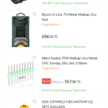
146,98 TL'den Başlayan Taksitlerle
Bosch X-Line 7'li Metal Matkap Ucu
Seti
Kargo Bedava
696
,00 TL
74,24 TL'den Başlayan Taksitlerle
Mikro Karbür PCB Matkap Ucu Metal
CNC Sondaj 10lu Set 2.05mm
Kargo Bedava
%20
557
,86 TL
697
,32 TL
59,50 TL'den Başlayan Taksitlerle
SGS 19 PARÇA HSS MATKAP UÇ
SETİ SGS1419