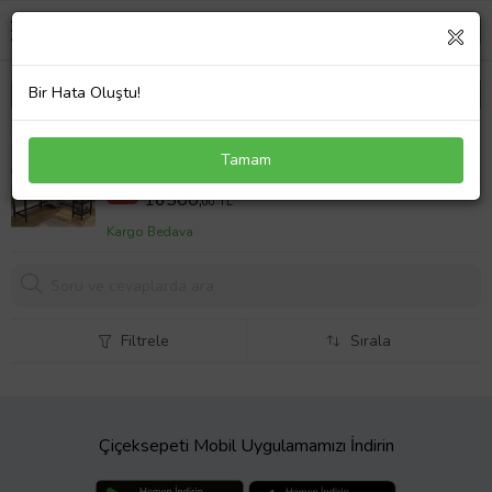
Bir Hata Oluştu!
Zizuva Tasarım L Model Çizim Ve Bilgisayar Masası
Tamam
19500,00 TL
%15
16500,
00 TL
Kargo Bedava
Filtrele
Sırala
Çiçeksepeti Mobil Uygulamamızı İndirin