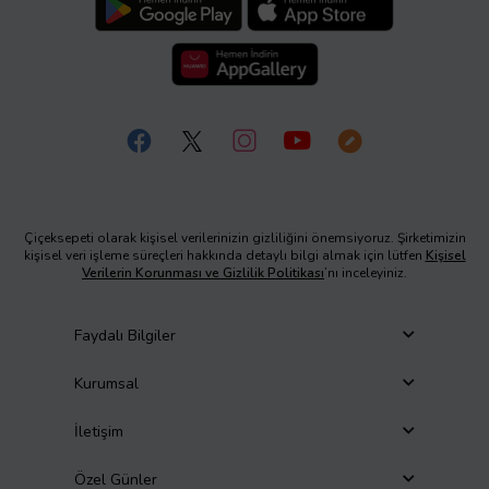
Çiçeksepeti olarak kişisel verilerinizin gizliliğini önemsiyoruz. Şirketimizin
kişisel veri işleme süreçleri hakkında detaylı bilgi almak için lütfen
Kişisel
Verilerin Korunması ve Gizlilik Politikası
’nı inceleyiniz.
Faydalı Bilgiler
Kurumsal
İletişim
Özel Günler