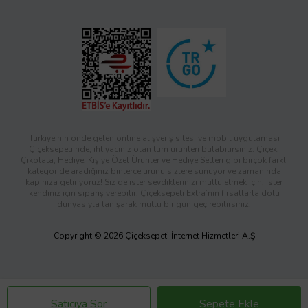
Türkiye’nin önde gelen online alışveriş sitesi ve mobil uygulaması
Çiçeksepeti’nde, ihtiyacınız olan tüm ürünleri bulabilirsiniz. Çiçek,
Çikolata, Hediye, Kişiye Özel Ürünler ve Hediye Setleri gibi birçok farklı
kategoride aradığınız binlerce ürünü sizlere sunuyor ve zamanında
kapınıza getiriyoruz! Siz de ister sevdiklerinizi mutlu etmek için, ister
kendiniz için sipariş verebilir; Çiçeksepeti Extra’nın fırsatlarla dolu
dünyasıyla tanışarak mutlu bir gün geçirebilirsiniz.
Copyright © 2026 Çiçeksepeti İnternet Hizmetleri A.Ş
Satıcıya Sor
Sepete Ekle