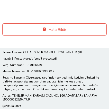
Hata Bildir
Ticaret Ünvanı: GELTAT SÜPER MARKET TİC.VE SAN.LTD.ŞTİ.
Kayıtlı E-Posta Adresi:
[email protected]
Vergi Numarası: 3910186639
Mersis Numarası: 0391018663900017
İletişim: Satıcının Çiçeksepeti tarafından teyit edilmiş iletişim bilgileri ile
birlikte tacir/esnaf/sanatkar olan satıcılar için merkez adresi;
tacir/esnaf/sanatkar olmayan satıcılar için merkez adresinin bulunduğu il
bilgisi, ad, soyad ve T.C. kimlik numarası kayıt altında bulunmaktadır.
Adres: TEKELER MAH. KARASU CAD. NO: 166 ADAPAZARI/ SAKARYA
1500060826/54/TUR
Şehir: Sakarya