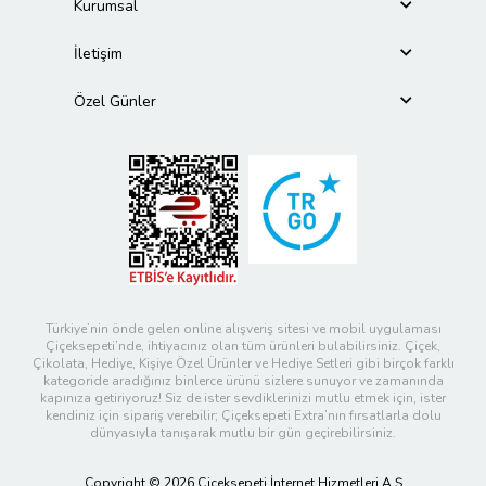
Kurumsal
İletişim
Özel Günler
Türkiye’nin önde gelen online alışveriş sitesi ve mobil uygulaması
Çiçeksepeti’nde, ihtiyacınız olan tüm ürünleri bulabilirsiniz. Çiçek,
Çikolata, Hediye, Kişiye Özel Ürünler ve Hediye Setleri gibi birçok farklı
kategoride aradığınız binlerce ürünü sizlere sunuyor ve zamanında
kapınıza getiriyoruz! Siz de ister sevdiklerinizi mutlu etmek için, ister
kendiniz için sipariş verebilir; Çiçeksepeti Extra’nın fırsatlarla dolu
dünyasıyla tanışarak mutlu bir gün geçirebilirsiniz.
Copyright © 2026 Çiçeksepeti İnternet Hizmetleri A.Ş