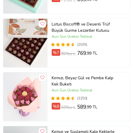
,99 TL
Lotus Biscoff® ve Desenli Trüf
Büyük Gurme Lezzetler Kutusu
Aynı Gün Ücretsiz Teslimat
(2035)
%7
769
,99 TL
829
,99 TL
Kırmızı, Beyaz Gül ve Pembe Kalp
Kek Buketi
Aynı Gün Ücretsiz Teslimat
(3250)
%8
589
,99 TL
639
,99 TL
Kırmızı ve Süslemeli Kalp Keklerle