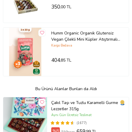
350
,00 TL
Humm Organic Organik Glutensiz
Vegan Çilekli Mini Küpler Atıştırmalık
Paketi - 3 adet
Kargo Bedava
404
,85 TL
Bu Ürünü Alanlar Bunları da Aldı
Çakıl Taşı ve Tuzlu Karamelli Gurme
Lezzetler 315g
Aynı Gün Ücretsiz Teslimat
(1677)
%8
659
,99 TL
719