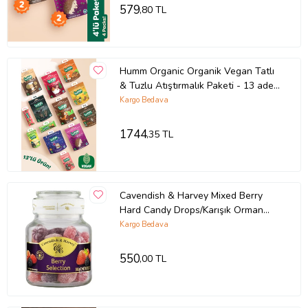
579
,80 TL
Humm Organic Organik Vegan Tatlı
& Tuzlu Atıştırmalık Paketi - 13 adet
(13 çeşit)
Kargo Bedava
1744
,35 TL
Cavendish & Harvey Mixed Berry
Hard Candy Drops/Karışık Orman
Meyve Aromalı Şeker Cam Kavanoz
Kargo Bedava
300 g
550
,00 TL