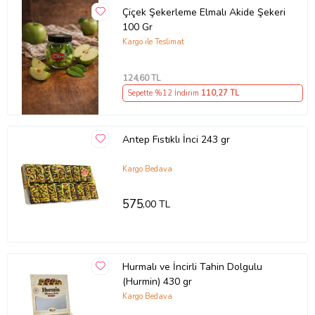
Çiçek Şekerleme Elmalı Akide Şekeri
100 Gr
Kargo ile Teslimat
124
,60 TL
Sepette %12 İndirim
110
,27 TL
Antep Fıstıklı İnci 243 gr
Kargo Bedava
575
,00 TL
Hurmalı ve İncirli Tahin Dolgulu
(Hurmin) 430 gr
Kargo Bedava