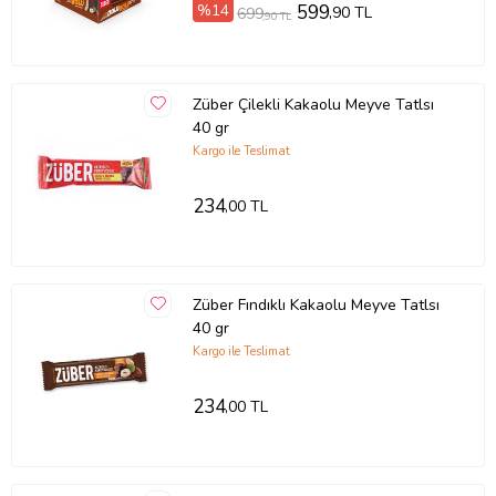
%14
599
,90 TL
699
,90 TL
Züber Çilekli Kakaolu Meyve Tatlsı
40 gr
Kargo ile Teslimat
234
,00 TL
Züber Fındıklı Kakaolu Meyve Tatlsı
40 gr
Kargo ile Teslimat
234
,00 TL