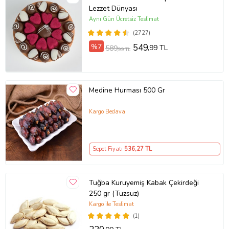
Lezzet Dünyası
Aynı Gün Ücretsiz Teslimat
(2727)
%7
549
,99 TL
589
,99 TL
Medine Hurması 500 Gr
Kargo Bedava
Sepet Fiyatı
536
,27 TL
Tuğba Kuruyemiş Kabak Çekirdeği
250 gr (Tuzsuz)
Kargo ile Teslimat
(1)