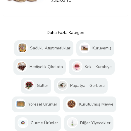
230
,00 TL
Daha Fazla Kategori
Sağlıklı Atıştırmalıklar
Kuruyemiş
Hediyelik Çikolata
Kek - Kurabiye
Güller
Papatya - Gerbera
Yöresel Ürünler
Kurutulmuş Meyve
Gurme Ürünler
Diğer Yiyecekler