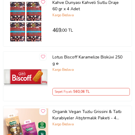
Kahve Dunyası Kahveli Sutlu Draje
60 gr x 4 Adet
Kargo Bedava
469
,00 TL
Lotus Biscoff Karamelize Bisküvi 250
g ℮
Kargo Bedava
Sepet Fiyatı
560
,06 TL
Organik Vegan Tuzlu Grissini & Tatlı
Kurabiyeler Atıştırmalık Paketi - 4
adet (2 çeşit)
Kargo Bedava