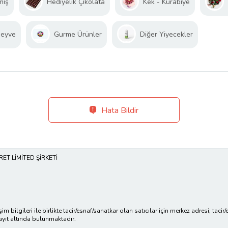
miş
Hediyelik Çikolata
Kek - Kurabiye
Meyve
Gurme Ürünler
Diğer Yiyecekler
Hata Bildir
ET LİMİTED ŞİRKETİ
işim bilgileri ile birlikte tacir/esnaf/sanatkar olan satıcılar için merkez adresi; ta
ayıt altında bulunmaktadır.