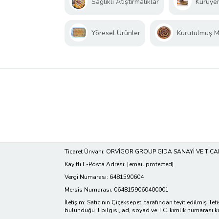
Sağlıklı Atıştırmalıklar
Kuruye
Yöresel Ürünler
Kurutulmuş 
Ticaret Ünvanı: ORVİGOR GROUP GIDA SANAYİ VE TİCAR
Kayıtlı E-Posta Adresi:
[email protected]
Vergi Numarası: 6481590604
Mersis Numarası: 0648159060400001
İletişim: Satıcının Çiçeksepeti tarafından teyit edilmiş ilet
bulunduğu il bilgisi, ad, soyad ve T.C. kimlik numarası k