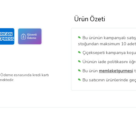
Ürün Özeti
Bu ürünün kampanyalı satışı 
stoğundan maksimum 10 adet sa
Çiçeksepeti kampanya koşull
Ürünün iade politikasını öğ
Bu ürün
memleketgurmesi
t
. Ödeme esnasında kredi kartı
Bu satıcının ürünlerinde geç
mektedir.
Bu Satıcının
Tüm Ürünlerini
Ürün sayfasında gördüğünüz f
belirlenmektedir.