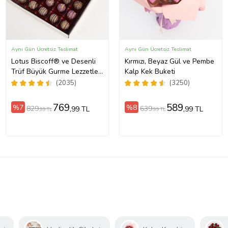
Aynı Gün Ücretsiz Teslimat
Aynı Gün Ücretsiz Teslimat
Lotus Biscoff® ve Desenli
Kırmızı, Beyaz Gül ve Pembe
Trüf Büyük Gurme Lezzetler
Kalp Kek Buketi
Kutusu
(2035)
(3250)
769
589
%7
%8
829
639
,99 TL
,99 TL
,99 TL
,99 TL