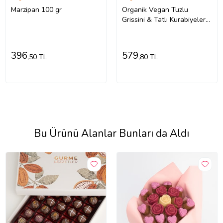
Marzipan 100 gr
Organik Vegan Tuzlu
Grissini & Tatlı Kurabiyeler
Atıştırmalık Paketi - 4 adet
(2 çeşit)
396
579
,50 TL
,80 TL
Bu Ürünü Alanlar Bunları da Aldı