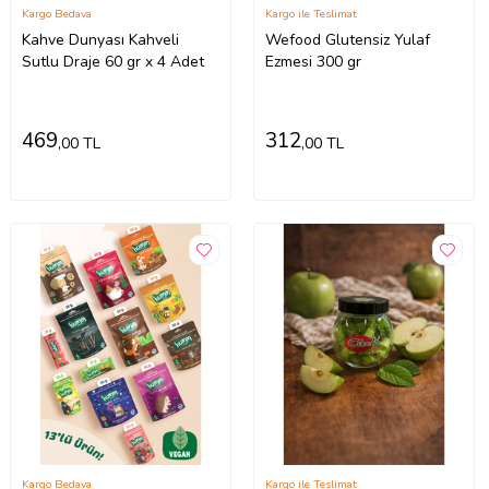
Kargo Bedava
Kargo ile Teslimat
Kahve Dunyası Kahveli
Wefood Glutensiz Yulaf
Sutlu Draje 60 gr x 4 Adet
Ezmesi 300 gr
469
312
,00 TL
,00 TL
Kargo Bedava
Kargo ile Teslimat