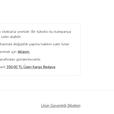
stoklarla sınırlıdır. Bir tüketici bu kampanya
tın alabilir.
arında değişiklik yapma hakkını saklı tutar.
renmek için
tıklayın.
arafından gönderilecektir.
erli
350,00 TL Üzeri Kargo Bedava
 Görüntüle
iyat bilgileri, satıcı tarafından
Ürün Güvenliği Bilgileri