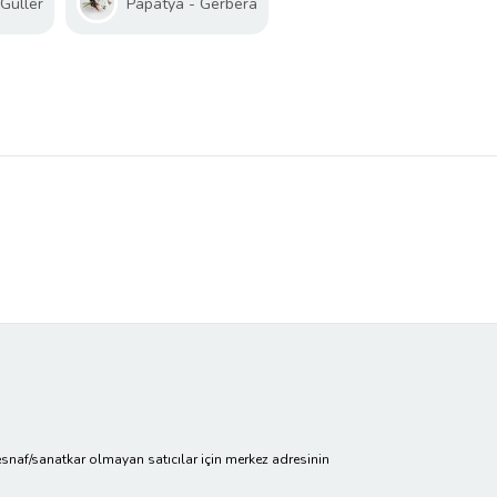
Güller
Papatya - Gerbera
cir/esnaf/sanatkar olmayan satıcılar için merkez adresinin