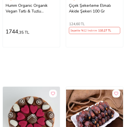
Humm Organic Organik
Çiçek Şekerleme Elmalı
Vegan Tatlı & Tuzlu
Akide Şekeri 100 Gr
Atıştırmalık Paketi - 13 adet
(13 çeşit)
124
,60 TL
1744
Sepette %12 İndirim
110
,27 TL
,35 TL