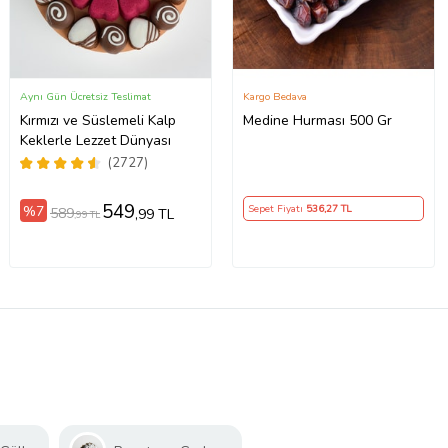
Aynı Gün Ücretsiz Teslimat
Kargo Bedava
Kırmızı ve Süslemeli Kalp
Medine Hurması 500 Gr
Keklerle Lezzet Dünyası
(2727)
549
%7
Sepet Fiyatı
536
,27 TL
589
,99 TL
,99 TL