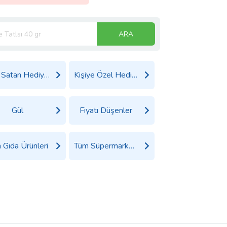
ARA
Çok Satan Hediyeler
Kişiye Özel Hediyeler
Gül
Fiyatı Düşenler
 Gıda Ürünleri
Tüm Süpermarket Ürünleri