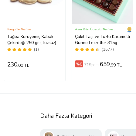
Kargo ile Teslimat
Aynı Gün Ücretsiz Teslimat
Tuğba Kuruyemiş Kabak
Çakıl Taşı ve Tuzlu Karamelli
Çekirdeği 250 gr (Tuzsuz)
Gurme Lezzetler 315g
(1)
(1677)
659
230
%8
719
,99 TL
,00 TL
,99 TL
Daha Fazla Kategori