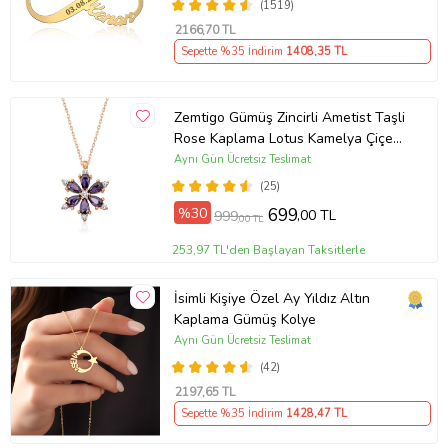
(1519)
2166
,70 TL
Sepette %35 İndirim
1408
,35 TL
Zemtigo Gümüş Zincirli Ametist Taşli
Rose Kaplama Lotus Kamelya Çiçeği
Kolye
Aynı Gün Ücretsiz Teslimat
(25)
%30
699
,00 TL
999
,00 TL
253,97 TL'den Başlayan Taksitlerle
İsimli Kişiye Özel Ay Yıldız Altın
Kaplama Gümüş Kolye
Aynı Gün Ücretsiz Teslimat
(42)
2197
,65 TL
Sepette %35 İndirim
1428
,47 TL