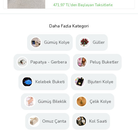
471,97 TL'den Başlayan Taksitlerle
Daha Fazla Kategori
Gümüş Kolye
Güller
Papatya - Gerbera
Peluş Buketler
Kelebek Buketi
Bijuteri Kolye
Gümüş Bileklik
Çelik Kolye
Omuz Çanta
Kol Saati