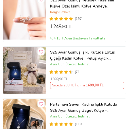
925 Ayar Gümüş Kelebek Tasarımlı
Kişiye Özel İsimli Kolye Anneye
Hediye,Eşe Hediye,Doğum Günü
Kargo Bedava
Hediyesi,Sevgiliye Hediye,Arkadaşa
(197)
Hediye
1249
,90 TL
454,13 TL'den Başlayan Taksitlerle
925 Ayar Gümüş Işıklı Kutuda Lotus
Çiçeği Kadın Kolye , Peluş Ayıcık
Anahtarlık Marteniçka Bileklik,
Aynı Gün Ücretsiz Teslimat
Polaroid Fotoğraf Hediye
(71)
1899
,90 TL
Sepette 200 TL İndirim
1699
,90 TL
Parlamayı Seven Kadına Işıklı Kutuda
925 Ayar Gümüş Baget Kolye -
Kişiye Özel Fotoğraf Hediye
Aynı Gün Ücretsiz Teslimat
(119)