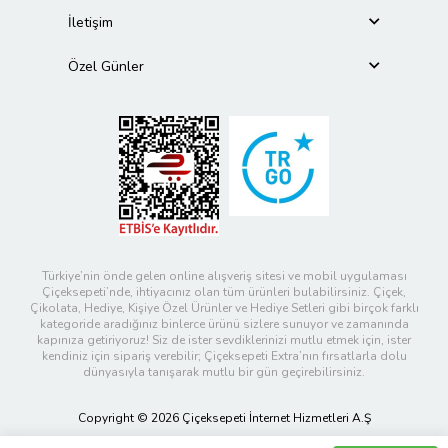
İletişim
Özel Günler
Türkiye’nin önde gelen online alışveriş sitesi ve mobil uygulaması
Çiçeksepeti’nde, ihtiyacınız olan tüm ürünleri bulabilirsiniz. Çiçek,
Çikolata, Hediye, Kişiye Özel Ürünler ve Hediye Setleri gibi birçok farklı
kategoride aradığınız binlerce ürünü sizlere sunuyor ve zamanında
kapınıza getiriyoruz! Siz de ister sevdiklerinizi mutlu etmek için, ister
kendiniz için sipariş verebilir; Çiçeksepeti Extra’nın fırsatlarla dolu
dünyasıyla tanışarak mutlu bir gün geçirebilirsiniz.
Copyright © 2026 Çiçeksepeti İnternet Hizmetleri A.Ş