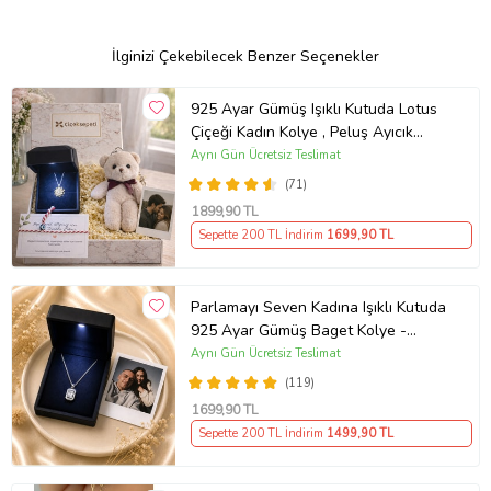
İlginizi Çekebilecek Benzer Seçenekler
925 Ayar Gümüş Işıklı Kutuda Lotus
Çiçeği Kadın Kolye , Peluş Ayıcık
Anahtarlık Marteniçka Bileklik,
Aynı Gün Ücretsiz Teslimat
Polaroid Fotoğraf Hediye
(71)
1899
,90 TL
Sepette 200 TL İndirim
1699
,90 TL
Parlamayı Seven Kadına Işıklı Kutuda
925 Ayar Gümüş Baget Kolye -
Kişiye Özel Fotoğraf Hediye
Aynı Gün Ücretsiz Teslimat
(119)
1699
,90 TL
Sepette 200 TL İndirim
1499
,90 TL