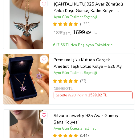
(ÇANTALI KUTU)925 Ayar Zümrüdü
Anka Kuşu Gümüş Kadın Kolye -
MAVİ
Aynı Gün Teslimat Seçeneği
(1339)
1699
,99 TL
1899
,99 TL
617,66 TL'den Başlayan Taksitlerle
Premium Işıklı Kutuda Gerçek
Ametist Taşlı Lotus Kolye – 925 Ayar
Gümüş Kadın Kolye
Aynı Gün Teslimat Seçeneği
(22)
1999
,90 TL
Sepette %20 İndirim
1599
,92 TL
Silvano Jewelry 925 Ayar Gümüş
Şans Kolyesi
Aynı Gün Ücretsiz Teslimat
(1447)