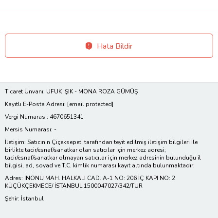
Hata Bildir
Ticaret Ünvanı: UFUK IŞIK - MONA ROZA GÜMÜŞ
Kayıtlı E-Posta Adresi:
[email protected]
Vergi Numarası: 4670651341
Mersis Numarası: -
İletişim: Satıcının Çiçeksepeti tarafından teyit edilmiş iletişim bilgileri ile
birlikte tacir/esnaf/sanatkar olan satıcılar için merkez adresi;
tacir/esnaf/sanatkar olmayan satıcılar için merkez adresinin bulunduğu il
bilgisi, ad, soyad ve T.C. kimlik numarası kayıt altında bulunmaktadır.
Adres: İNÖNÜ MAH. HALKALI CAD. A-1 NO: 206 İÇ KAPI NO: 2
KÜÇÜKÇEKMECE/ İSTANBUL 1500047027/342/TUR
Şehir: İstanbul