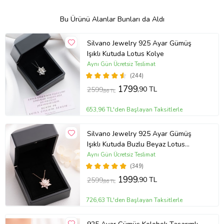
Bu Ürünü Alanlar Bunları da Aldı
Silvano Jewelry 925 Ayar Gümüş
Işıklı Kutuda Lotus Kolye
Aynı Gün Ücretsiz Teslimat
(244)
1799
,90 TL
2599
,86 TL
653,96 TL'den Başlayan Taksitlerle
Silvano Jewelry 925 Ayar Gümüş
Işıklı Kutuda Buzlu Beyaz Lotus
Kolye
Aynı Gün Ücretsiz Teslimat
(349)
1999
,90 TL
2599
,86 TL
726,63 TL'den Başlayan Taksitlerle