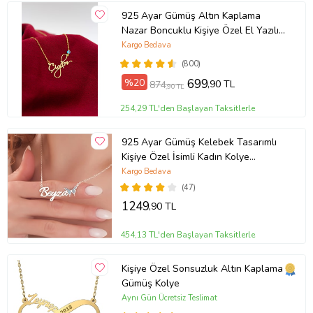
925 Ayar Gümüş Altın Kaplama
Nazar Boncuklu Kişiye Özel El Yazılı
Kolye (Sarı)
Kargo Bedava
(800)
%20
699
,90 TL
874
,90 TL
254,29 TL'den Başlayan Taksitlerle
925 Ayar Gümüş Kelebek Tasarımlı
Kişiye Özel İsimli Kadın Kolye
Anneye Hediye,Sevgiliye
Kargo Bedava
Hediye,Arkadaşa Hediye,Doğum
(47)
Günü Hediyesi,Eşe Hediye
1249
,90 TL
454,13 TL'den Başlayan Taksitlerle
Kişiye Özel Sonsuzluk Altın Kaplama
Gümüş Kolye
Aynı Gün Ücretsiz Teslimat