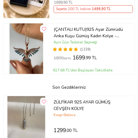
1699
,90 TL
Sepette 200 TL İndirim
1499
,90 TL
(ÇANTALI KUTU)925 Ayar Zümrüdü
Anka Kuşu Gümüş Kadın Kolye -
MAVİ
Aynı Gün Teslimat Seçeneği
(1339)
1699
,99 TL
1899
,99 TL
617,66 TL'den Başlayan Taksitlerle
Son Gezdikleriniz
ZÜLFİKAR 925 AYAR GÜMÜŞ
CEVŞEN KOLYE
Kargo Bedava
1299
,00 TL