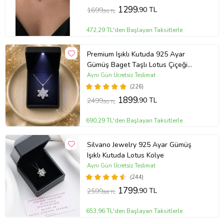
1299
,90 TL
1699
,90 TL
472,29 TL'den Başlayan Taksitlerle
Premium Işıklı Kutuda 925 Ayar
Gümüş Baget Taşlı Lotus Çiçeği
Kolye
Aynı Gün Ücretsiz Teslimat
(226)
1899
,90 TL
2499
,90 TL
690,29 TL'den Başlayan Taksitlerle
Silvano Jewelry 925 Ayar Gümüş
Işıklı Kutuda Lotus Kolye
Aynı Gün Ücretsiz Teslimat
(244)
1799
,90 TL
2599
,86 TL
653,96 TL'den Başlayan Taksitlerle