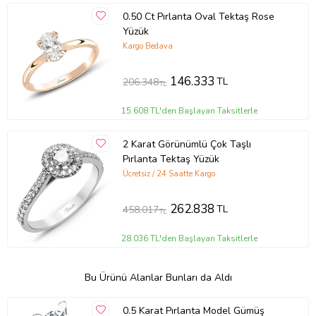
0.50 Ct Pırlanta Oval Tektaş Rose
Yüzük
Kargo Bedava
146.333
TL
206.348
TL
15.608 TL'den Başlayan Taksitlerle
2 Karat Görünümlü Çok Taşlı
Pırlanta Tektaş Yüzük
Ücretsiz / 24 Saatte Kargo
262.838
TL
458.017
TL
28.036 TL'den Başlayan Taksitlerle
Bu Ürünü Alanlar Bunları da Aldı
0.5 Karat Pırlanta Model Gümüş