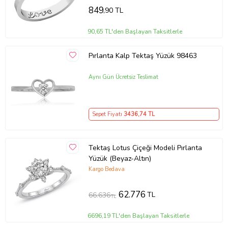
849
,90 TL
90,65 TL'den Başlayan Taksitlerle
Pırlanta Kalp Tektaş Yüzük 98463
Aynı Gün Ücretsiz Teslimat
Sepet Fiyatı
3436
,74 TL
Tektaş Lotus Çiçeği Modeli Pırlanta
Yüzük (Beyaz-Altın)
Kargo Bedava
62.776
TL
66.636
TL
6696,19 TL'den Başlayan Taksitlerle