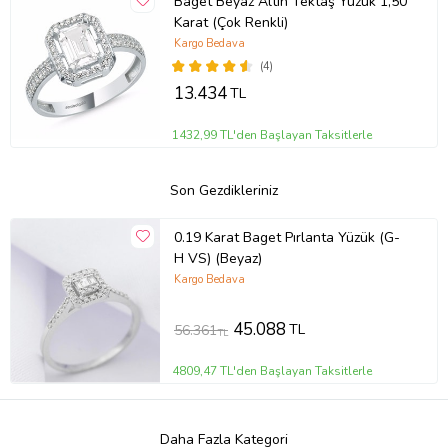
Baget Beyaz Altın Tektaş Yüzük 1,50
Karat (Çok Renkli)
Kargo Bedava
(4)
13.434
TL
1432,99 TL'den Başlayan Taksitlerle
Son Gezdikleriniz
0.19 Karat Baget Pırlanta Yüzük (G-
H VS) (Beyaz)
Kargo Bedava
45.088
TL
56.361
TL
4809,47 TL'den Başlayan Taksitlerle
Daha Fazla Kategori