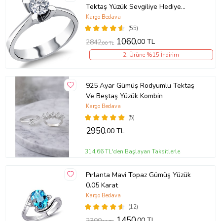
Tektaş Yüzük Sevgiliye Hediye
wsr115
Kargo Bedava
(55)
1060
,00 TL
2842
,00 TL
2. Ürüne %15 İndirim
925 Ayar Gümüş Rodyumlu Tektaş
Ve Beştaş Yüzük Kombin
Kargo Bedava
(5)
2950
,00 TL
314,66 TL'den Başlayan Taksitlerle
Pırlanta Mavi Topaz Gümüş Yüzük
0.05 Karat
Kargo Bedava
(12)
1450
,00 TL
2300