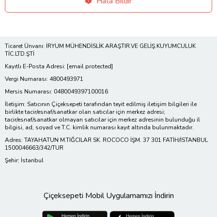
Hata Bildir
Ticaret Ünvanı: İRYUM MÜHENDİSLİK ARAŞTIR.VE GELİŞ.KUYUMCULUK
TİC.LTD.ŞTİ
Kayıtlı E-Posta Adresi:
[email protected]
Vergi Numarası: 4800493971
Mersis Numarası: 0480049397100016
İletişim: Satıcının Çiçeksepeti tarafından teyit edilmiş iletişim bilgileri ile
birlikte tacir/esnaf/sanatkar olan satıcılar için merkez adresi;
tacir/esnaf/sanatkar olmayan satıcılar için merkez adresinin bulunduğu il
bilgisi, ad, soyad ve T.C. kimlik numarası kayıt altında bulunmaktadır.
Adres: TAYAHATUN M.TIĞCILAR SK. ROCOCO İŞM. 37 301 FATİH/İSTANBUL
1500046663/342/TUR
Şehir: İstanbul
Çiçeksepeti Mobil Uygulamamızı İndirin