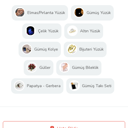
Elmas/Pırlanta Yüzük
Gümüş Yüzük
Çelik Yüzük
Altın Yüzük
Gümüş Kolye
Bijuteri Yüzük
Güller
Gümüş Bileklik
Papatya - Gerbera
Gümüş Takı Seti