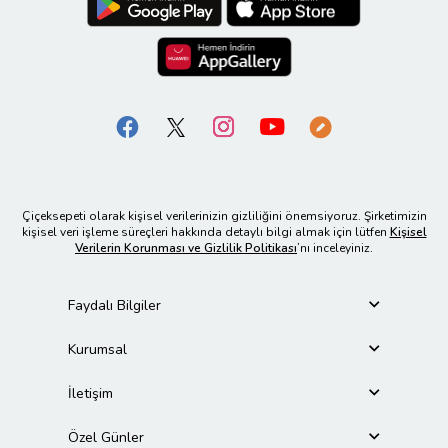
Çiçeksepeti olarak kişisel verilerinizin gizliliğini önemsiyoruz. Şirketimizin
kişisel veri işleme süreçleri hakkında detaylı bilgi almak için lütfen
Kişisel
Verilerin Korunması ve Gizlilik Politikası
’nı inceleyiniz.
Faydalı Bilgiler
Kurumsal
İletişim
Özel Günler