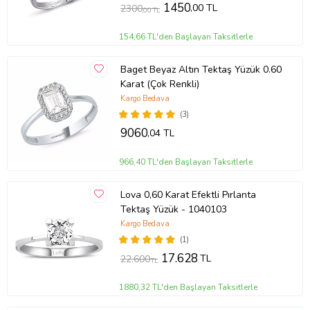
1450
,00 TL
2300
,00 TL
Ürün Kodu:
kcm24399375
154,66 TL'den Başlayan Taksitlerle
Baget Beyaz Altın Tektaş Yüzük 0.60
Karat (Çok Renkli)
Kargo Bedava
(3)
9060
,04 TL
966,40 TL'den Başlayan Taksitlerle
Lova 0,60 Karat Efektli Pırlanta
Tektaş Yüzük - 1040103
Kargo Bedava
(1)
17.628
TL
22.600
TL
1880,32 TL'den Başlayan Taksitlerle