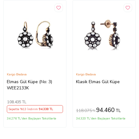
Kargo Bedava
Kargo Bedava
Elmas Gül Küpe (No: 3)
Klasik Elmas Gül Küpe
WEE2133K
108.435
TL
94.460
Sepette %13 İndirim
94.338
TL
118.075
TL
TL
34.276 TL'den Başlayan Taksitlerle
34.320 TL'den Başlayan Taksitlerle