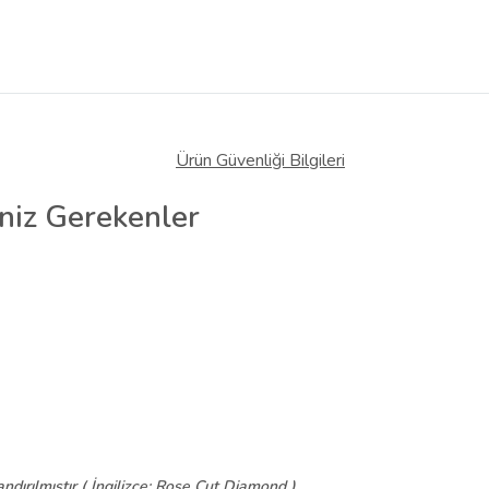
Ürün Güvenliği Bilgileri
niz Gerekenler
ırılmıştır ( İngilizce: Rose Cut Diamond ).