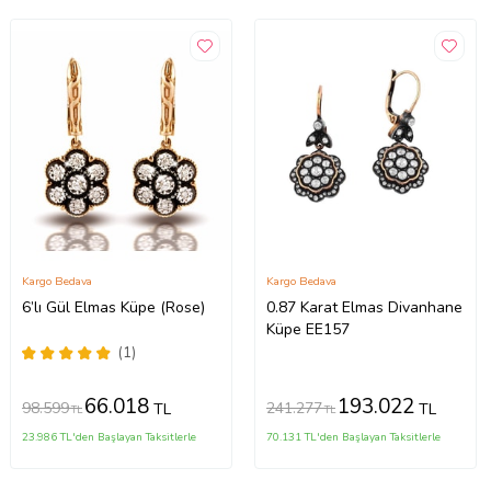
Kargo Bedava
Kargo Bedava
6’lı Gül Elmas Küpe (Rose)
0.87 Karat Elmas Divanhane
Küpe EE157
(1)
66.018
193.022
98.599
241.277
TL
TL
TL
TL
23.986 TL'den Başlayan Taksitlerle
70.131 TL'den Başlayan Taksitlerle