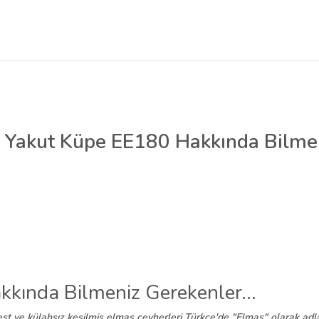
l Yakut Küpe EE180 Hakkında Bilme
kkında Bilmeniz Gerekenler...
 ve külahsız kesilmiş elmas cevherleri Türkçe'de "Elmas" olarak adland