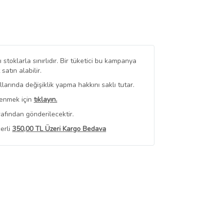
stoklarla sınırlıdır. Bir tüketici bu kampanya
tın alabilir.
arında değişiklik yapma hakkını saklı tutar.
renmek için
tıklayın.
afından gönderilecektir.
erli
350,00 TL Üzeri Kargo Bedava
 Görüntüle
iyat bilgileri, satıcı tarafından