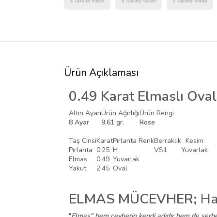
Ürün Açıklaması
0.49 Karat Elmaslı Ova
Altın Ayarı
Ürün Ağırlığı
Ürün Rengi
8 Ayar
9,61 gr.
Rose
Taş Cinsi
Karat
Pırlanta Renk
Berraklık
Kesim
Pırlanta
0,25
H
VS1
Yuvarlak
Elmas
0,49
Yuvarlak
Yakut
2,45
Oval
ELMAS MÜCEVHER;
Ha
"
Elmas" hem cevherin kendi adıdır hem de serbest