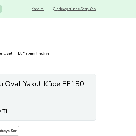
Yardım
Çiçeksepeti'nde Satış Yap
ye Özel
El Yapımı Hediye
lı Oval Yakut Küpe EE180
3
TL
tıcıya Sor