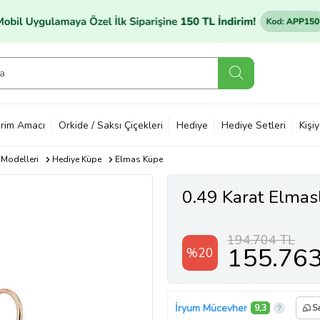
rim Amacı
Orkide / Saksı Çiçekleri
Hediye
Hediye Setleri
Kişi
 Modelleri
Hediye Küpe
Elmas Küpe
0.49 Karat Elmas
194.704 TL
155.76
%20
İryum Mücevher
9,3
Sa