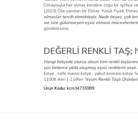
Dolayısıyla her elmas kendine özgü bir ışıltıya v
(2023) Öte yandan bir Elmas Yüzük Fiyatı, Elmas K
elmaslar tercih etmekteyiz. Nadir beyaz, çok tem
ise size gülümseyen eşsiz elmaslı mücevherlerim
görebilirsiniz.
DEĞERLİ RENKLİ TAŞ;
Hangi bütçede olursa olsun tüm renkli taşlarımı
yüz binlerce yılda oluşmuş eşsiz renklerin seyir 
kolye , safir mavisi kolye , yakut kırmızısı kolye 
1100tl iken ) .
Lütfen
"iryum Renkli Taşlı Ürünler
Ürün Kodu:
kcm34735989