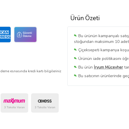
Ürün Özeti
Bu ürünün kampanyalı satışı 
stoğundan maksimum 10 adet sa
Çiçeksepeti kampanya koşull
Ürünün iade politikasını öğ
Bu ürün
İryum Mücevher
tar
deme esnasında kredi kartı bilgileriniz
Bu satıcının ürünlerinde geç
Bu Satıcının
Tüm Ürünlerini
Ürün sayfasında gördüğünüz f
belirlenmektedir.