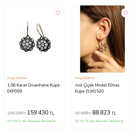
Kargo Bedava
Kargo Bedava
1.06 Karat Divanhane Küpe
Asil Çiçek Model Elmas
EKP059
Küpe ELM1520
159.430
88.823
199.288
91.488
TL
TL
TL
TL
57.926 TL'den Başlayan Taksitlerle
32.272 TL'den Başlayan Taksitlerle