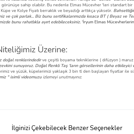
e görünüşe sahip olabilir. Bu nedenle Elmas Mücevher 'leri standart bir 
üpe ve Kolye Fiyatı berraklık ve beyazlığı arttıkça yükselir.
Bahsettiği
iz ve çok parlak... Biz bunu sertifikalarımızda kısaca BT ( Beyaz ve Tem
izde bunu rahatlıkla ayırt edebileceksiniz.
'İryum Elmas Mücevherlerim
Niteliğimiz Üzerine:
z doğal renklerindedir
ve çeşitli boyama tekniklerine ( difüzyon ) maruz
zevkini sunuyoruz. Doğal Renkli Taş 'ların görsellerinin daha etkileyici 
'lerimiz ve yüzük, küpelerimizi yaklaşık 3 bin tl den başlayan fiyatlar ile 
imiz " isimli videomuzu
izlemeyi unutmayınız.
İlginizi Çekebilecek Benzer Seçenekler