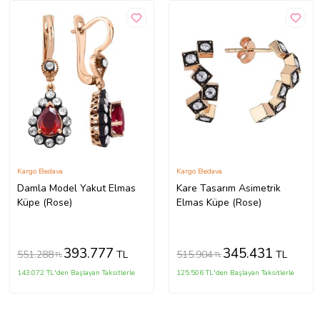
Kargo Bedava
Kargo Bedava
Damla Model Yakut Elmas
Kare Tasarım Asimetrik
Küpe (Rose)
Elmas Küpe (Rose)
393.777
345.431
551.288
515.904
TL
TL
TL
TL
143.072 TL'den Başlayan Taksitlerle
125.506 TL'den Başlayan Taksitlerle