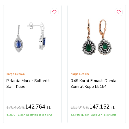
Kargo Bedava
Kargo Bedava
Pırlanta Markiz Sallantılı
0.49 Karat Elmaslı Damla
Safir Küpe
Zümrüt Küpe EE184
142.764
147.152
178.455
183.940
TL
TL
TL
TL
51.870 TL'den Başlayan Taksitlerle
53.465 TL'den Başlayan Taksitlerle