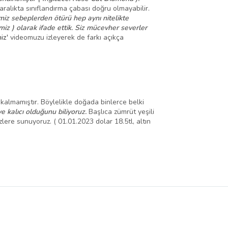
aralıkta sınıflandırma çabası doğru olmayabilir.
miz sebeplerden ötürü
hep
aynı nitelikte
iz ) olarak ifade ettik. Siz mücevher severler
iz'
videomuzu izleyerek de farkı açıkça
 kalmamıştır. Böylelikle doğada binlerce belki
ve kalıcı olduğunu biliyoruz.
Başlıca zümrüt yeşili
sizlere sunuyoruz. ( 01.01.2023 dolar 18.5tl, altın