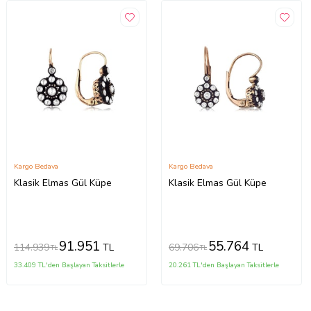
Kargo Bedava
Kargo Bedava
Klasik Elmas Gül Küpe
Klasik Elmas Gül Küpe
91.951
55.764
114.939
69.706
TL
TL
TL
TL
33.409 TL'den Başlayan Taksitlerle
20.261 TL'den Başlayan Taksitlerle