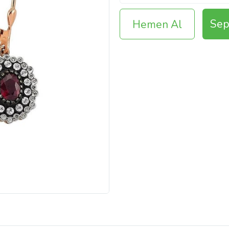
Sep
Hemen Al