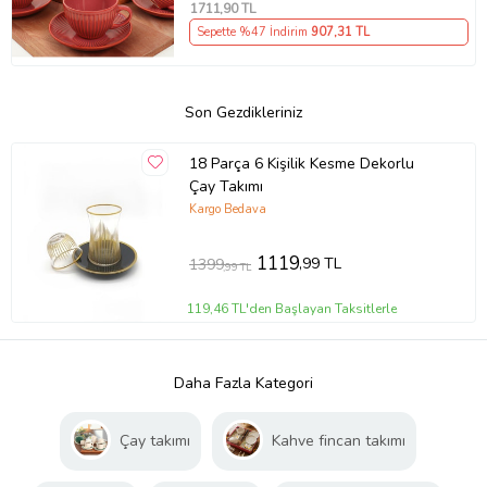
1711
,90 TL
Sepette %47 İndirim
907
,31 TL
Son Gezdikleriniz
18 Parça 6 Kişilik Kesme Dekorlu
Çay Takımı
Kargo Bedava
1119
,99 TL
1399
,99 TL
119,46 TL'den Başlayan Taksitlerle
Daha Fazla Kategori
Çay takımı
Kahve fincan takımı