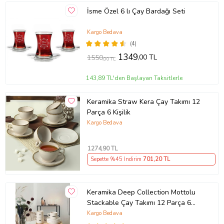
İsme Özel 6 lı Çay Bardağı Seti
Kargo Bedava
(4)
1349
,00 TL
1550
,00 TL
143,89 TL'den Başlayan Taksitlerle
Keramika Straw Kera Çay Takımı 12
Parça 6 Kişilik
Kargo Bedava
1274
,90 TL
Sepette %45 İndirim
701
,20 TL
Keramika Deep Collection Mottolu
Stackable Çay Takımı 12 Parça 6
Kişilik 22650-55
Kargo Bedava