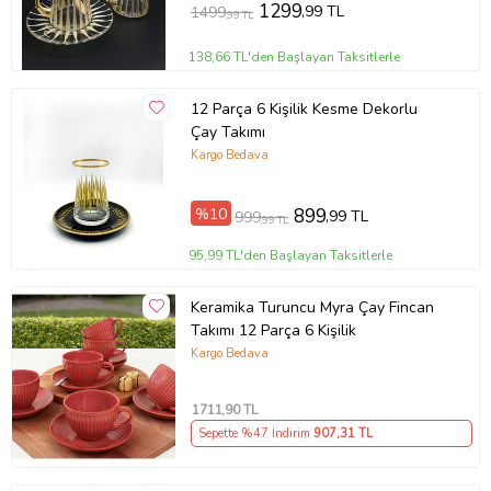
1299
,99 TL
1499
,99 TL
138,66 TL'den Başlayan Taksitlerle
12 Parça 6 Kişilik Kesme Dekorlu
Çay Takımı
Kargo Bedava
%10
899
,99 TL
999
,99 TL
95,99 TL'den Başlayan Taksitlerle
Keramika Turuncu Myra Çay Fincan
Takımı 12 Parça 6 Kişilik
Kargo Bedava
1711
,90 TL
Sepette %47 İndirim
907
,31 TL