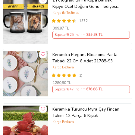
2 Fotoğraflı Sihirli Kupa Bardak
Kişiye Özel Doğum Günü Hediyesi
Sevgiliye Hediye Anneye Babaya
Kargo ile Teslimat
Ablaya Abiye Kız Erkek Kardeşe
(1572)
Arkadaşa Resimli Günü Yıl Dönümü
399
,97 TL
Hediyesi
Sepette %25 İndirim
299
,98 TL
Keramika Elegant Blossoms Pasta
Tabağı 22 Cm 6 Adet 21788-93
Kargo Bedava
(1)
1280
,90 TL
Sepette %47 İndirim
678
,88 TL
Keramika Turuncu Myra Çay Fincan
Takımı 12 Parça 6 Kişilik
Kargo Bedava