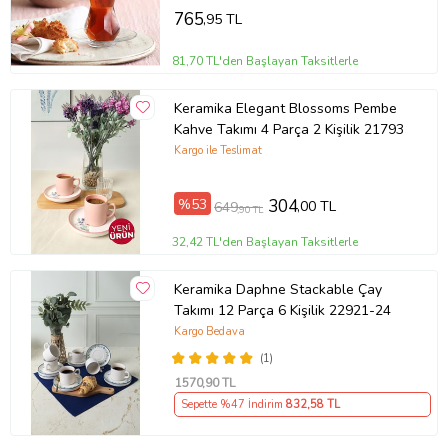
765
,95 TL
81,70 TL'den Başlayan Taksitlerle
Keramika Elegant Blossoms Pembe
Kahve Takımı 4 Parça 2 Kişilik 21793
Kargo ile Teslimat
%53
304
,00 TL
649
,90 TL
32,42 TL'den Başlayan Taksitlerle
Keramika Daphne Stackable Çay
Takımı 12 Parça 6 Kişilik 22921-24
Kargo Bedava
(1)
1570
,90 TL
Sepette %47 İndirim
832
,58 TL