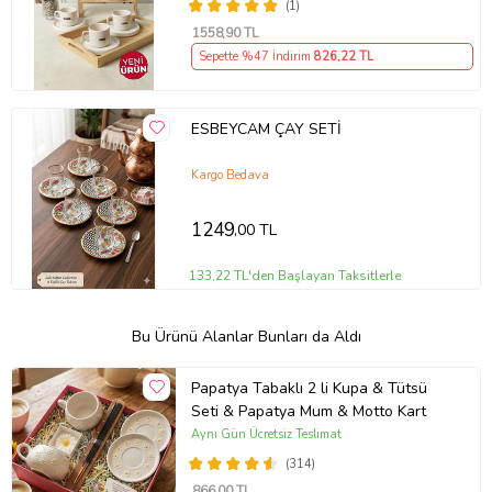
(1)
1558
,90 TL
Sepette %47 İndirim
826
,22 TL
ESBEYCAM ÇAY SETİ
Kargo Bedava
1249
,00 TL
133,22 TL'den Başlayan Taksitlerle
Bu Ürünü Alanlar Bunları da Aldı
Papatya Tabaklı 2 li Kupa & Tütsü
Seti & Papatya Mum & Motto Kart
Aynı Gün Ücretsiz Teslimat
(314)
866
,00 TL