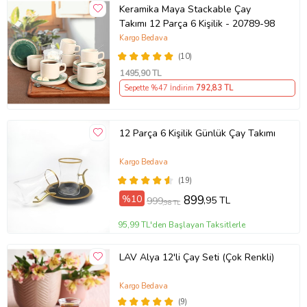
Keramika Maya Stackable Çay
Takımı 12 Parça 6 Kişilik - 20789-98
Kargo Bedava
(10)
1495
,90 TL
Sepette %47 İndirim
792
,83 TL
12 Parça 6 Kişilik Günlük Çay Takımı
Kargo Bedava
(19)
%10
899
,95 TL
999
,98 TL
95,99 TL'den Başlayan Taksitlerle
LAV Alya 12'li Çay Seti (Çok Renkli)
Kargo Bedava
(9)