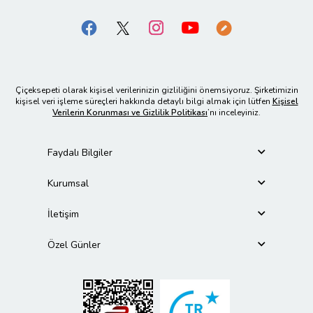
Çiçeksepeti olarak kişisel verilerinizin gizliliğini önemsiyoruz. Şirketimizin
kişisel veri işleme süreçleri hakkında detaylı bilgi almak için lütfen
Kişisel
Verilerin Korunması ve Gizlilik Politikası
’nı inceleyiniz.
Faydalı Bilgiler
Kurumsal
İletişim
Özel Günler