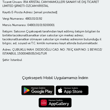
Ticaret Ünvanı: İRA KRİSTAL CAM MAMÜLLERİ SANAYİ VE DIŞ TİCARET
LİMİTED ŞİRKETİ-ÖZCAM KRİSTAL
Kayıtlı E-Posta Adresi:
[email protected]
Vergi Numarası: 4801010192
Mersis Numarası: 0480101019200001
İletişim: Satıcının Çiçeksepeti tarafından teyit edilmiş iletişim bilgileri ile
birlikte tacir/esnaf/sanatkar olan satıcılar için merkez adresi;
tacir/esnaf/sanatkar olmayan satıcılar için merkez adresinin bulunduğu il
bilgisi, ad, soyad ve T.C. kimlik numarası kayıt altında bulunmaktadır.
Adres: ÇUBUKLU MAH. DEDEOĞLU CAD. NO: 78 İÇ KAPI NO: 1 BEYKOZ/
İSTANBUL 1500046505/341/TUR
Şehir: İstanbul
Çiçeksepeti Mobil Uygulamamızı İndirin