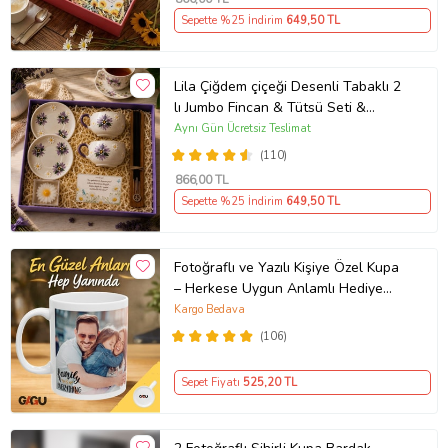
Sepette %25 İndirim
649
,50 TL
Lila Çiğdem çiçeği Desenli Tabaklı 2
lı Jumbo Fincan & Tütsü Seti &
Papatya Mum &
Aynı Gün Ücretsiz Teslimat
(110)
866
,00 TL
Sepette %25 İndirim
649
,50 TL
Fotoğraflı ve Yazılı Kişiye Özel Kupa
– Herkese Uygun Anlamlı Hediye
Porselen Baskılı Kupa (Beyaz)
Kargo Bedava
(106)
Sepet Fiyatı
525
,20 TL