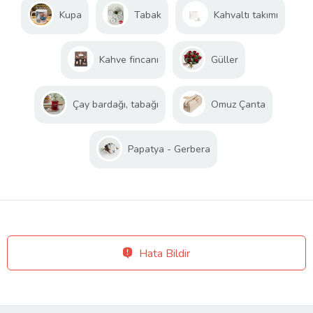
Kupa
Tabak
Kahvaltı takımı
Kahve fincanı
Güller
Çay bardağı, tabağı
Omuz Çanta
Papatya - Gerbera
Hata Bildir