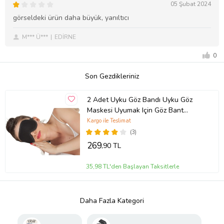
05 Şubat 2024
görseldeki ürün daha büyük, yanıltıcı
M*** Ü***
EDİRNE
0
Son Gezdikleriniz
2 Adet Uyku Göz Bandı Uyku Göz
Maskesi Uyumak Için Göz Bant
Kemer
Kargo ile Teslimat
(3)
269
,90 TL
35,98 TL'den Başlayan Taksitlerle
Daha Fazla Kategori