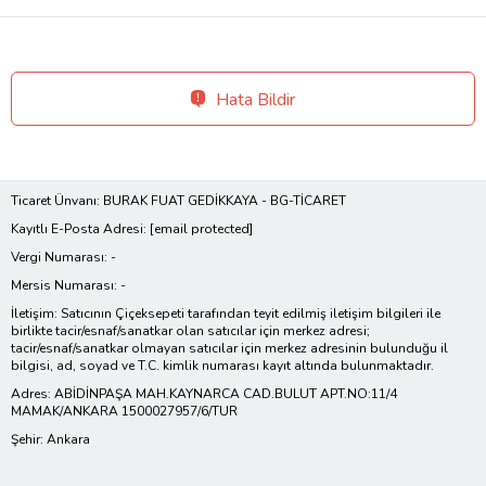
Hata Bildir
Ticaret Ünvanı: BURAK FUAT GEDİKKAYA - BG-TİCARET
Kayıtlı E-Posta Adresi:
[email protected]
Vergi Numarası: -
Mersis Numarası: -
İletişim: Satıcının Çiçeksepeti tarafından teyit edilmiş iletişim bilgileri ile
birlikte tacir/esnaf/sanatkar olan satıcılar için merkez adresi;
tacir/esnaf/sanatkar olmayan satıcılar için merkez adresinin bulunduğu il
bilgisi, ad, soyad ve T.C. kimlik numarası kayıt altında bulunmaktadır.
Adres: ABİDİNPAŞA MAH.KAYNARCA CAD.BULUT APT.NO:11/4
MAMAK/ANKARA 1500027957/6/TUR
Şehir: Ankara