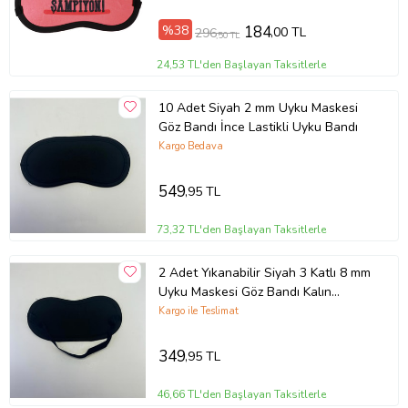
%38
184
,00 TL
296
,50 TL
24,53 TL'den Başlayan Taksitlerle
10 Adet Siyah 2 mm Uyku Maskesi
Göz Bandı İnce Lastikli Uyku Bandı
Kargo Bedava
549
,95 TL
73,32 TL'den Başlayan Taksitlerle
2 Adet Yıkanabilir Siyah 3 Katlı 8 mm
Uyku Maskesi Göz Bandı Kalın
Lastikli Uyku Bandı
Kargo ile Teslimat
349
,95 TL
46,66 TL'den Başlayan Taksitlerle