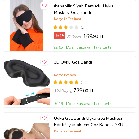
ıkanabilir Siyah Pamuklu Uyku
Maskesi Göz Bandı
Kargo ile Teslimat
(2)
%15
169
,90 TL
200
,00 TL
22,65 TL'den Başlayan Taksitlerle
3D Uyku Göz Bandı
Kargo Bedava
(1)
729
,00 TL
1249
,00 TL
97,19 TL'den Başlayan Taksitlerle
Uyku Göz Bandı Uyku Göz Maskesi
Bantı Uyumak İçin Göz Bandı UYKU
GÖZ BANDI GÖZ MASKESİ UYKU
Kargo ile Teslimat
BANTI