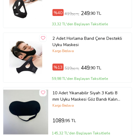
%40
249
,90 TL
419
,90 TL
33,32 TL'den Başlayan Taksitlerle
2 Adet Horlama Band Çene Destekli
Uyku Maskesi
Kargo Bedava
%13
449
,90 TL
519
,90 TL
59,98 TL'den Başlayan Taksitlerle
10 Adet Yıkanabilir Siyah 3 Katlı 8
mm Uyku Maskesi Göz Bandı Kalın
Lastikli Uyku Bandı
Kargo Bedava
1089
,95 TL
145,32 TL'den Başlayan Taksitlerle