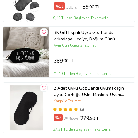
%11
89
,00 TL
100
,00 TL
9,49 TL'den Başlayan Taksitlerle
BK Gift Esprili Uyku Göz Bandı,
Arkadaşa Hediye, Doğum Günü
Hediyesi, Uyku Bandı-2-15
Aynı Gün Ücretsiz Teslimat
389
,00 TL
41,49 TL'den Başlayan Taksitlerle
2 Adet Uyku Göz Bandı Uyumak İçin
Uyku Gözlüğü Uyku Maskesi Uyuma
Bandı
Kargo ile Teslimat
(2)
%7
279
,90 TL
299
,90 TL
37,31 TL'den Başlayan Taksitlerle