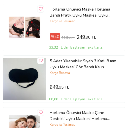
Horlama Önleyici Maske Horlama
Bandı Pratik Uyku Maskesi Uyku
Apnesi Bandı
Kargo ile Teslimat
%40
249
,90 TL
419
,90 TL
33,32 TL'den Başlayan Taksitlerle
5 Adet Yıkanabilir Siyah 3 Katlı 8 mm
Uyku Maskesi Göz Bandı Kalın
Lastikli Uyku Bandı
Kargo Bedava
649
,95 TL
86,66 TL'den Başlayan Taksitlerle
Horlama Önleyici Maske Çene
Destekli Uyku Maskesi Horlama
Bandı Horlama Önleyici Kafa Bandı
Kargo ile Teslimat