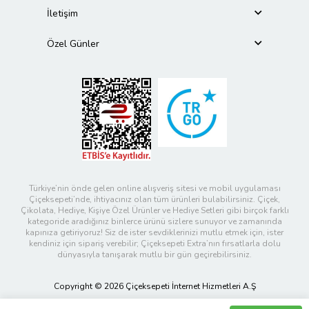
İletişim
Özel Günler
Türkiye’nin önde gelen online alışveriş sitesi ve mobil uygulaması
Çiçeksepeti’nde, ihtiyacınız olan tüm ürünleri bulabilirsiniz. Çiçek,
Çikolata, Hediye, Kişiye Özel Ürünler ve Hediye Setleri gibi birçok farklı
kategoride aradığınız binlerce ürünü sizlere sunuyor ve zamanında
kapınıza getiriyoruz! Siz de ister sevdiklerinizi mutlu etmek için, ister
kendiniz için sipariş verebilir; Çiçeksepeti Extra’nın fırsatlarla dolu
dünyasıyla tanışarak mutlu bir gün geçirebilirsiniz.
Copyright © 2026 Çiçeksepeti İnternet Hizmetleri A.Ş