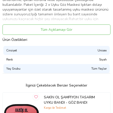
kullanılabilir. Paket İçeriği: 2 x Uyku Göz Maskesi Işıktan dolayı
uyuyamayanlar için özel olarak tasarlanmış uyku maskesi ürününü
sizlere sunuyoruz.Işığı tamamen önleyen bu bant sayesinde
uykunuzu kaçıracak hiçbir şey olmayacak.Rahat bir uyku için
birebirdir.Arka kısmındaki lastik sayesinde göz üzerinde baskı
yapmaz ve yumuşak bir dokuya sahiptir.
Tüm Açıklamayı Gör
Ürün Kodu:
kcm48195056
Ürün Özellikleri
Cinsiyet
Unisex
Renk
Siyah
Yaş Grubu
Tüm Yaşlar
İlginizi Çekebilecek Benzer Seçenekler
SAKİN OL ŞAMPİYON TASARIM
UYKU BANDI - GÖZ BANDI
Kargo ile Teslimat