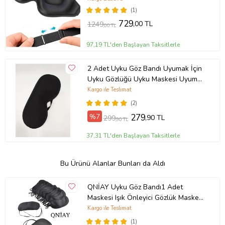
(1)
729
,00 TL
1249
,00 TL
97,19 TL'den Başlayan Taksitlerle
2 Adet Uyku Göz Bandı Uyumak İçin
Uyku Gözlüğü Uyku Maskesi Uyuma
Bandı
Kargo ile Teslimat
(2)
%7
279
,90 TL
299
,90 TL
37,31 TL'den Başlayan Taksitlerle
Bu Ürünü Alanlar Bunları da Aldı
QNİAY Uyku Göz Bandı1 Adet
Maskesi Işık Önleyici Gözlük Maske
Bant
Kargo ile Teslimat
(1)