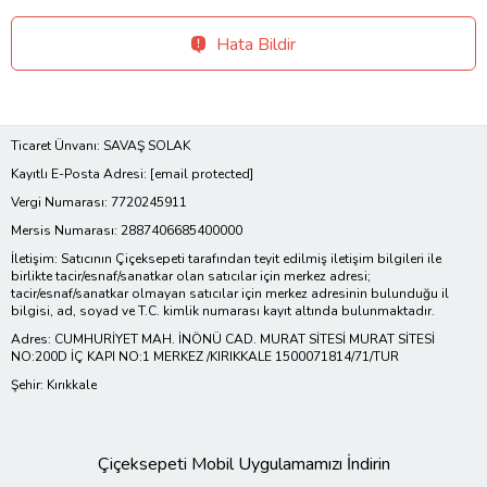
Hata Bildir
Ticaret Ünvanı: SAVAŞ SOLAK
Kayıtlı E-Posta Adresi:
[email protected]
Vergi Numarası: 7720245911
Mersis Numarası: 2887406685400000
İletişim: Satıcının Çiçeksepeti tarafından teyit edilmiş iletişim bilgileri ile
birlikte tacir/esnaf/sanatkar olan satıcılar için merkez adresi;
tacir/esnaf/sanatkar olmayan satıcılar için merkez adresinin bulunduğu il
bilgisi, ad, soyad ve T.C. kimlik numarası kayıt altında bulunmaktadır.
Adres: CUMHURİYET MAH. İNÖNÜ CAD. MURAT SİTESİ MURAT SİTESİ
NO:200D İÇ KAPI NO:1 MERKEZ /KIRIKKALE 1500071814/71/TUR
Şehir: Kırıkkale
Çiçeksepeti Mobil Uygulamamızı İndirin