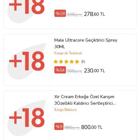
%18
278
,60 TL
338
,30 TL
Male Ultracore Geçiktirici Sprey
30ML
Kargo ile Teslimat
(8)
%54
230
,00 TL
500
,00 TL
Xir Cream Erkeğe Özel Karışım
3Özellikli Kaldırıcı Sertleştirici
Geciktirici Büyütücü Krem 50 ml +
Kargo Bedava
Yanında HotXXL Erkeğe Penis
Büyütücü 50 ml Krem
%9
800
,00 TL
880
,00 TL