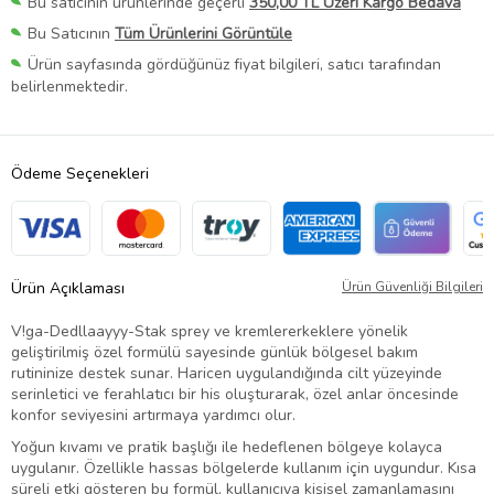
Bu satıcının ürünlerinde geçerli
350,00 TL Üzeri Kargo Bedava
Bu Satıcının
Tüm Ürünlerini Görüntüle
Ürün sayfasında gördüğünüz fiyat bilgileri, satıcı tarafından
belirlenmektedir.
Ödeme Seçenekleri
Ürün Açıklaması
Ürün Güvenliği Bilgileri
V!ga-Dedllaayyy-Stak sprey ve kremlererkeklere yönelik
geliştirilmiş özel formülü sayesinde günlük bölgesel bakım
rutininize destek sunar. Haricen uygulandığında cilt yüzeyinde
serinletici ve ferahlatıcı bir his oluşturarak, özel anlar öncesinde
konfor seviyesini artırmaya yardımcı olur.
Yoğun kıvamı ve pratik başlığı ile hedeflenen bölgeye kolayca
uygulanır. Özellikle hassas bölgelerde kullanım için uygundur. Kısa
süreli etki gösteren bu formül, kullanıcıya kişisel zamanlamasını