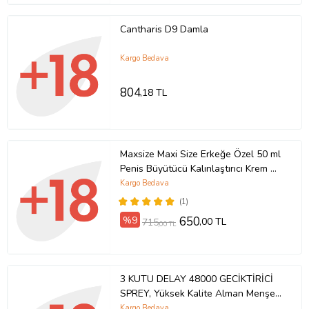
Cantharis D9 Damla
Kargo Bedava
804
,18 TL
Maxsize Maxi Size Erkeğe Özel 50 ml
Penis Büyütücü Kalınlaştırıcı Krem +
Yanında Xir 3xEffect Spray 60 ml
Kargo Bedava
Erkeğe Özel Kaldırıcı Sertleştirici
(1)
Geciktirici Sprey
%9
650
,00 TL
715
,00 TL
3 KUTU DELAY 48000 GECİKTİRİCİ
SPREY, Yüksek Kalite Alman Menşei
Delay Sprey- Aynı Gün Kargo Teslim
Kargo Bedava