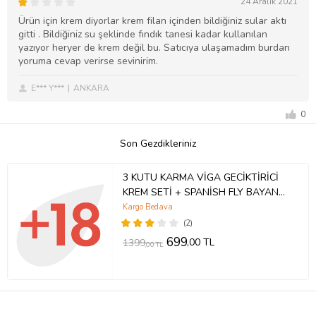
24 Aralık 2021
Ürün için krem diyorlar krem filan içinden bildiğiniz sular aktı
gitti . Bildiğiniz su şeklinde fındık tanesi kadar kullanılan
yazıyor heryer de krem değil bu. Satıcıya ulaşamadım burdan
yoruma cevap verirse sevinirim.
E*** Y***
ANKARA
0
Son Gezdikleriniz
3 KUTU KARMA VİGA GECİKTİRİCİ
KREM SETİ + SPANİSH FLY BAYAN
UYARICI DAMLA PREMİUM ÜRÜN
Kargo Bedava
(2)
699
,00 TL
1399
,00 TL