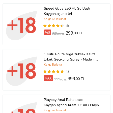
Çocukların erişemeyeceği yerlerde saklayınız.
Speed Glide 250 ML Su Bazlı
Kayganlaştırıcı Jel
Tahriş veya alerji durumunda kullanımı durdurunuz
Kargo ile Teslimat
18 yaş altı bireyler kullanmamalıdır.
(9)
Serin, kuru ve doğrudan güneş ışığından uzak bir ortamda
%8
299
,00 TL
325
saklayınız.
,00 TL
Ürün Kodu:
kc9262088
1 Kutu Route Viga Yüksek Kalite
Erkek Geçiktirici Sprey - Made in
Germany - Premium Qualty Delay
Kargo Bedava
Sprey - 1 Kutu 20 ML
(1)
%60
399
,00 TL
999
,00 TL
Playboy Anal Rahatlatıcı
Kayganlaştırıcı Krem 125ml / Playboy
Anal Relax Lubricant Cream 125ml
Kargo ile Teslimat