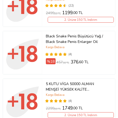
(22)
1199
,00 TL
2499
,00 TL
2. Ürüne 150 TL İndirim
Black Snake Penis Büyütücü Yağ /
Black Snake Penis Enlarger Oil
Kargo Bedava
(4)
%18
376
,60 TL
457
,30 TL
5 KUTU VİGA 50000 ALMAN
MENŞEİ YÜKSEK KALİTE
GECİKTİRİCİ KREM- PREMİUM
Kargo Bedava
QUALTY HEDİYELİ ÜRÜN %100
(4)
ORJİNAL
1749
,00 TL
2299
,00 TL
2. Ürüne 150 TL İndirim