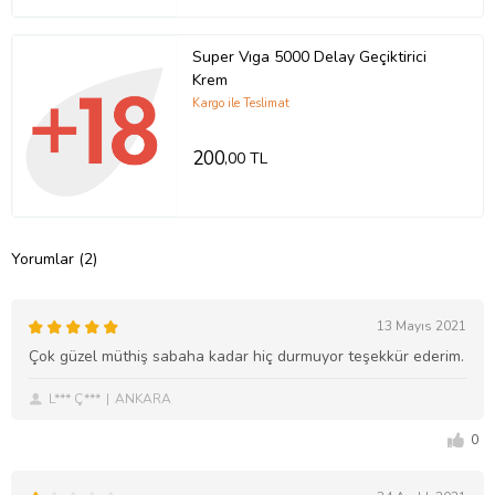
Super Vıga 5000 Delay Geçiktirici
Krem
Kargo ile Teslimat
200
,00 TL
Yorumlar (2)
13 Mayıs 2021
Çok güzel müthiş sabaha kadar hiç durmuyor teşekkür ederim.
L*** Ç***
ANKARA
0