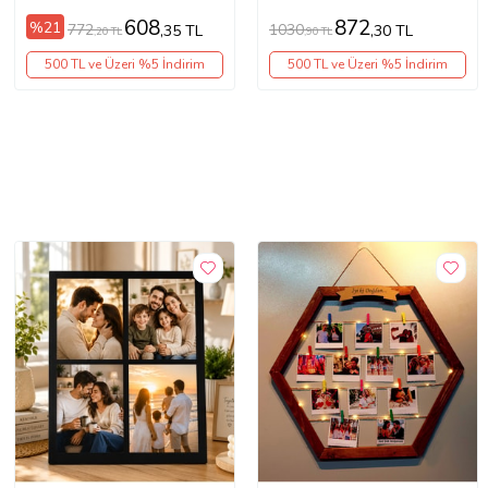
Çerçeve
Çerçeve
608
872
%21
772
1030
,35 TL
,30 TL
,20 TL
,90 TL
500 TL ve Üzeri %5 İndirim
500 TL ve Üzeri %5 İndirim