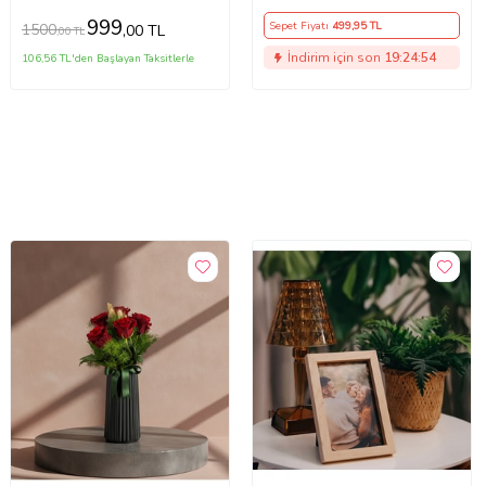
Hediyesi (Kahverengi)
999
Sepet Fiyatı
499
,95 TL
1500
,00 TL
,00 TL
İndirim için son
19:24:53
106,56 TL'den Başlayan Taksitlerle