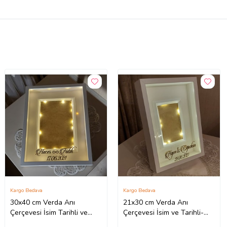
Kargo Bedava
Kargo Bedava
30x40 cm Verda Anı
21x30 cm Verda Anı
Çerçevesi İsim Tarihli ve
Çerçevesi İsim ve Tarihli-
Ledli- Fotoğrafınızı Gönderin
Derin Beyaz Çerçeve-