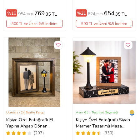
Biz Çıkartalım!
Kişiselleştirilmiş Ürün-
Fotoğrafınızı Gönderin Biz
769
654
%19
%21
954
824
,35 TL
,35 TL
,20 TL
,20 TL
Çıkartalım!
500 TL ve Üzeri %5 İndirim
500 TL ve Üzeri %5 İndirim
Ücretsiz / 24 Saatte Kargo
Aynı Gün Teslimat Seçeneği
Kişiye Özel Fotoğraflı El
Kişiye Özel Fotoğraflı Siyah
Yapımı Ahşap Dönen
Mermer Tasarımlı Masa
Fotoğraf Çerçevesi Sokak
Lambası – Yazılı Ahşap
(207)
(330)
Lambalı Doğum Günü
Çerçeveli LED Gece Lambası