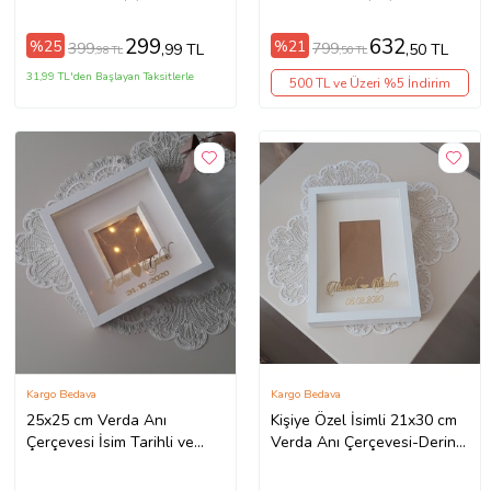
Çiçek Tasarımı İçin Hediye
Çerçeve
299
632
%25
%21
399
799
,99 TL
,50 TL
,98 TL
,50 TL
31,99 TL'den Başlayan Taksitlerle
500 TL ve Üzeri %5 İndirim
Kargo Bedava
Kargo Bedava
25x25 cm Verda Anı
Kişiye Özel İsimli 21x30 cm
Çerçevesi İsim Tarihli ve
Verda Anı Çerçevesi-Derin
Ledli-Derin Çerçeve-
Anı Çerçevesi 4,5 cm derin
Hediyelik Kişiselleştirilmiş
Ahşap Özel Kaplama