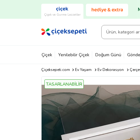
Çiçek ve Gurme Lezzetler
Çiçek
Yenilebilir Çiçek
Doğum Günü
Gönde
Çiçeksepeti.com
Ev Yaşam
Ev Dekorasyon
Çerçe
TASARLANABİLİR