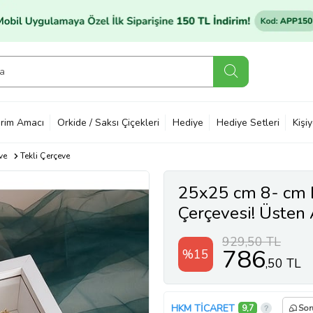
rim Amacı
Orkide / Saksı Çiçekleri
Hediye
Hediye Setleri
Kişi
ve
Tekli Çerçeve
25x25 cm 8- cm D
Çerçevesi! Üsten 
Model
929,50 TL
786
%15
,50 TL
HKM TİCARET
9,7
Sor