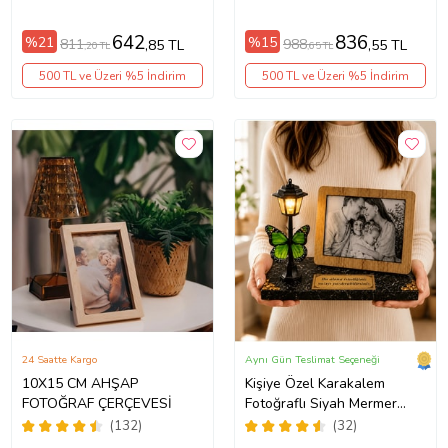
Tasarım Çerçeve
Fotoğraflarınız İçin!
642
836
%21
%15
811
988
,85 TL
,55 TL
,20 TL
,65 TL
500 TL ve Üzeri %5 İndirim
500 TL ve Üzeri %5 İndirim
24 Saatte Kargo
Aynı Gün Teslimat Seçeneği
10X15 CM AHŞAP
Kişiye Özel Karakalem
FOTOĞRAF ÇERÇEVESİ
Fotoğraflı Siyah Mermer
Desenli Masa Lambası
(132)
(32)