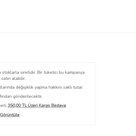
stoklarla sınırlıdır. Bir tüketici bu kampanya
tın alabilir.
arında değişiklik yapma hakkını saklı tutar.
fından gönderilecektir.
erli
350,00 TL Üzeri Kargo Bedava
 Görüntüle
iyat bilgileri, satıcı tarafından