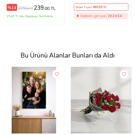
239
%14
Sepet Fiyatı
699
,95 TL
279
,00 TL
,00 TL
İndirim için son
19:24:53
25,49 TL'den Başlayan Taksitlerle
Bu Ürünü Alanlar Bunları da Aldı