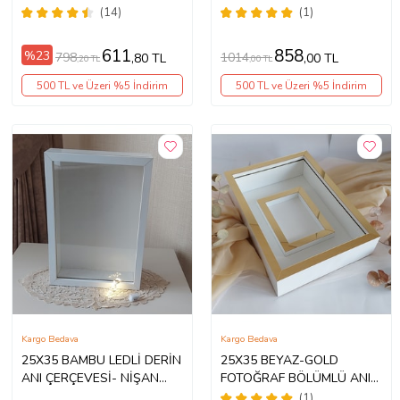
Fotoğraf Çerçevesi! Gül Anı
ÇERÇEVESİ- NİŞAN SÖZ
(14)
(1)
Çerçevesi-HKM
GÜLLERİNİZ İÇİN
Ticaret(Fotoğraf Hediye)
ÇERÇEVELER
611
858
%23
798
1014
,80 TL
,00 TL
,20 TL
,00 TL
500 TL ve Üzeri %5 İndirim
500 TL ve Üzeri %5 İndirim
Kargo Bedava
Kargo Bedava
25X35 BAMBU LEDLİ DERİN
25X35 BEYAZ-GOLD
ANI ÇERÇEVESİ- NİŞAN
FOTOĞRAF BÖLÜMLÜ ANI
SÖZ GÜLLERİNİZ İÇİN
ÇERÇEVESİ- NİŞAN SÖZ
(1)