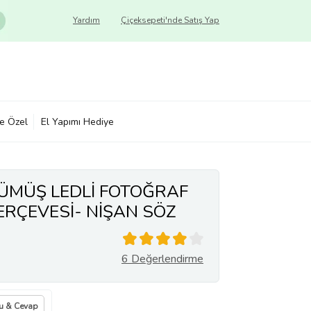
Yardım
Çiçeksepeti'nde Satış Yap
ye Özel
El Yapımı Hediye
ÜMÜŞ LEDLİ FOTOĞRAF
ERÇEVESİ- NİŞAN SÖZ
N ÇERÇEVELER
6 Değerlendirme
u & Cevap