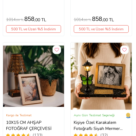
ÇERÇEVESİ- NİŞAN SÖZ
ÇERÇEVESİ- NİŞAN SÖZ
GÜLLERİNİZ İÇİN
GÜLLERİNİZ İÇİN
ÇERÇEVELER
ÇERÇEVELER
858
858
1014
1014
,00 TL
,00 TL
,00 TL
,00 TL
500 TL ve Üzeri %5 İndirim
500 TL ve Üzeri %5 İndirim
Kargo ile Teslimat
Aynı Gün Teslimat Seçeneği
10X15 CM AHŞAP
Kişiye Özel Karakalem
FOTOĞRAF ÇERÇEVESİ
Fotoğraflı Siyah Mermer
Desenli Masa Lambası
(133)
(32)