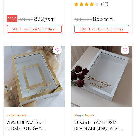
ÇERÇEVESİ- NİŞAN SÖZ
ÇERÇEVESİ- NİŞAN SÖZ
(10)
GÜLLERİNİZ İÇİN
GÜLLERİNİZ İÇİN
ÇERÇEVELER
ÇERÇEVELER
822
858
%15
971
1014
,25 TL
,00 TL
,75 TL
,00 TL
500 TL ve Üzeri %5 İndirim
500 TL ve Üzeri %5 İndirim
Kargo Bedava
Kargo Bedava
25X35 BEYAZ-GOLD
25X35 BEYAZ LEDSİZ
LEDSİZ FOTOĞRAF
DERİN ANI ÇERÇEVESİ-
BÖLÜMLÜ ANI ÇERÇEVESİ-
NİŞAN SÖZ GÜLLERİNİZ