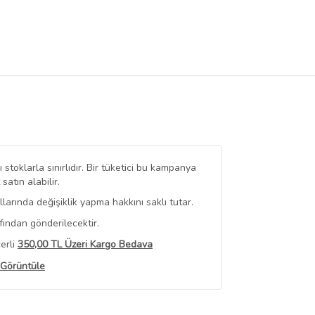
stoklarla sınırlıdır. Bir tüketici bu kampanya
tın alabilir.
arında değişiklik yapma hakkını saklı tutar.
fından gönderilecektir.
erli
350,00 TL Üzeri Kargo Bedava
 Görüntüle
iyat bilgileri, satıcı tarafından