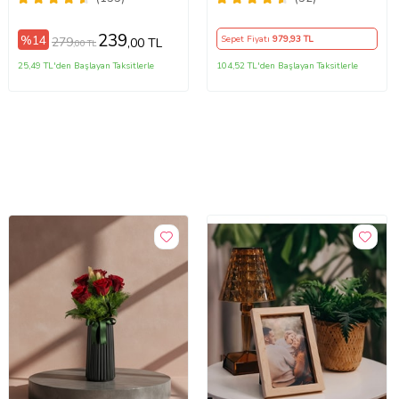
239
%14
Sepet Fiyatı
979
,93 TL
279
,00 TL
,00 TL
25,49 TL'den Başlayan Taksitlerle
104,52 TL'den Başlayan Taksitlerle