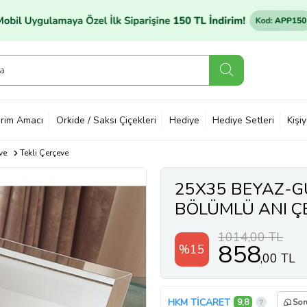
rim Amacı
Orkide / Saksı Çiçekleri
Hediye
Hediye Setleri
Kişi
ve
Tekli Çerçeve
25X35 BEYAZ-G
BÖLÜMLÜ ANI Ç
GÜLLERİNİZ İÇİ
1014,00 TL
858
%15
,00 TL
HKM TİCARET
9,8
Sor