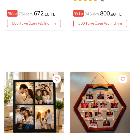
ÇERÇEVELER
GÜLLERİNİZ İÇİN
ÇERÇEVELER
672
800
%15
%15
794
946
,10 TL
,80 TL
,30 TL
,40 TL
500 TL ve Üzeri %5 İndirim
500 TL ve Üzeri %5 İndirim