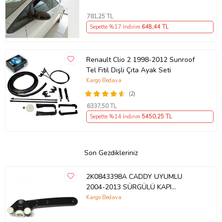
781
,25 TL
Sepette %17 İndirim
648
,44 TL
Renault Clio 2 1998-2012 Sunroof
Tel Fitil Dişli Çıta Ayak Seti
Kargo Bedava
(2)
6337
,50 TL
Sepette %14 İndirim
5450
,25 TL
Son Gezdikleriniz
2K0843398A CADDY UYUMLU
2004-2013 SÜRGÜLÜ KAPI
MAKARASI SAĞ ALT
Kargo Bedava