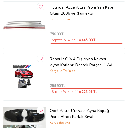
Hyundai Accent Era Krom Yan Kapı
Çıtası 2006 ve (Füme-Gri)
Kargo Bedava
750
,00 TL
Sepette %14 İndirim
645
,00 TL
Renault Clio 4 Dış Ayna Kovanı -
Ayna Katlanır Destek Parçası 1 Adet
490307706 M3625
Kargo ile Teslimat
259
,90 TL
Sepette %14 İndirim
223
,51 TL
Opel Astra J Yarasa Ayna Kapağı
Piano Black Parlak Siyah
Kargo Bedava