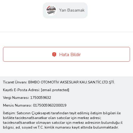
Yan Basamak
Hata Bildir
Ticaret Ünvanı: BİMBO OTOMOTİV AKSESUAR KAU.SAN.TİC.LTD.ŞTİ.
Kayıtlı E-Posta Adresi:
[email protected]
Vergi Numarası: 1750059632
Mersis Numarası: 0175005963200019
İletişim: Satıcının Çiçeksepeti tarafından teyit edilmiş iletişim bilgileri ile
birlikte tacir/esnaf/sanatkar olan satıcılar için merkez adresi;
tacir/esnaf/sanatkar olmayan satıcılar için merkez adresinin bulunduğu il
bilgisi, ad, soyad ve T.C. kimlik numarası kayıt altında bulunmaktadır.