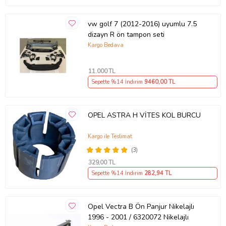
vw golf 7 (2012-2016) uyumlu 7.5
dizayn R ön tampon seti
Kargo Bedava
11.000
TL
Sepette %14 İndirim
9460
,00 TL
OPEL ASTRA H VİTES KOL BURCU
Kargo ile Teslimat
(3)
329
,00 TL
Sepette %14 İndirim
282
,94 TL
Opel Vectra B Ön Panjur Nikelajlı
1996 - 2001 / 6320072 Nikelajlı