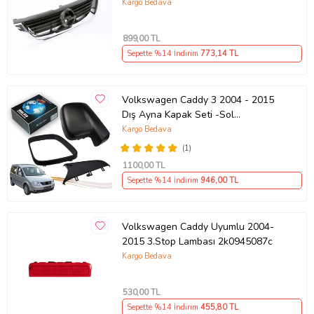
Kargo Bedava
899
,00 TL
Sepette %14 İndirim
773
,14 TL
Volkswagen Caddy 3 2004 - 2015
Dış Ayna Kapak Seti -Sol
7E18575289 B9
Kargo Bedava
(1)
1100
,00 TL
Sepette %14 İndirim
946
,00 TL
Volkswagen Caddy Uyumlu 2004-
2015 3.Stop Lambası 2k0945087c
Kargo Bedava
530
,00 TL
Sepette %14 İndirim
455
,80 TL