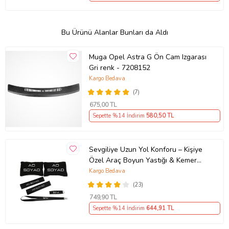
Bu Ürünü Alanlar Bunları da Aldı
Muga Opel Astra G Ön Cam Izgarası
Gri renk - 7208152
Kargo Bedava
(7)
675
,00 TL
Sepette %14 İndirim
580
,50 TL
Sevgiliye Uzun Yol Konforu – Kişiye
Özel Araç Boyun Yastığı & Kemer
Pedi Hediye Seti
Kargo Bedava
(23)
749
,90 TL
Sepette %14 İndirim
644
,91 TL