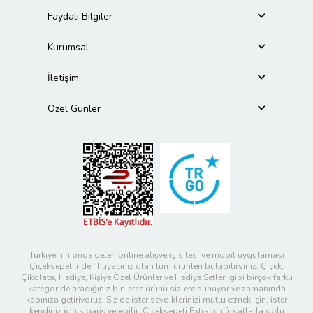
Faydalı Bilgiler
Kurumsal
İletişim
Özel Günler
Türkiye’nin önde gelen online alışveriş sitesi ve mobil uygulaması
Çiçeksepeti’nde, ihtiyacınız olan tüm ürünleri bulabilirsiniz. Çiçek,
Çikolata, Hediye, Kişiye Özel Ürünler ve Hediye Setleri gibi birçok farklı
kategoride aradığınız binlerce ürünü sizlere sunuyor ve zamanında
kapınıza getiriyoruz! Siz de ister sevdiklerinizi mutlu etmek için, ister
kendiniz için sipariş verebilir; Çiçeksepeti Extra’nın fırsatlarla dolu