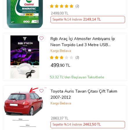
(2)
2499
,00 TL
Sepette %14 İndirim
2149
,14 TL
Rgb Araç İçi Atmosfer Ambiyans İp
Neon Torpido Led 3 Metre USB
Girişli
Kargo Bedava
(3)
499
,90 TL
53,32 TL'den Başlayan Taksitlerle
Toyota Auris Tavan Çıtası Çift Takım
2007-2012
Kargo Bedava
2863
,37 TL
Sepette %14 İndirim
2462
,50 TL