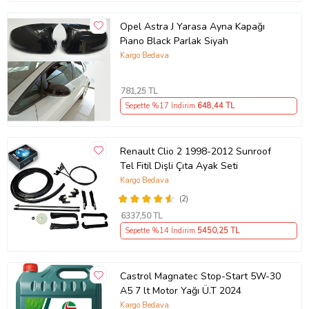
Opel Astra J Yarasa Ayna Kapağı
Piano Black Parlak Siyah
Kargo Bedava
781
,25 TL
Sepette %17 İndirim
648
,44 TL
Renault Clio 2 1998-2012 Sunroof
Tel Fitil Dişli Çıta Ayak Seti
Kargo Bedava
(2)
6337
,50 TL
Sepette %14 İndirim
5450
,25 TL
Castrol Magnatec Stop-Start 5W-30
A5 7 lt Motor Yağı Ü.T 2024
Kargo Bedava