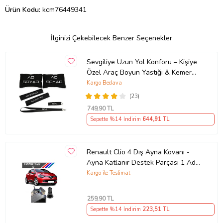
Ürün Kodu:
kcm76449341
İlginizi Çekebilecek Benzer Seçenekler
Sevgiliye Uzun Yol Konforu – Kişiye
Özel Araç Boyun Yastığı & Kemer
Pedi Hediye Seti
Kargo Bedava
(23)
749
,90 TL
Sepette %14 İndirim
644
,91 TL
Renault Clio 4 Dış Ayna Kovanı -
Ayna Katlanır Destek Parçası 1 Adet
490307706 M3625
Kargo ile Teslimat
259
,90 TL
Sepette %14 İndirim
223
,51 TL