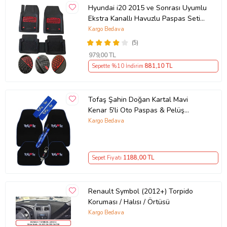
Hyundai i20 2015 ve Sonrası Uyumlu
Ekstra Kanallı Havuzlu Paspas Seti
Krom Kırmızı 4D
Kargo Bedava
(5)
979
,00 TL
Sepette %10 İndirim
881
,10 TL
Tofaş Şahin Doğan Kartal Mavi
Kenar 5'li Oto Paspas & Pelüş
Emniyet Kemer Kılıfı & Araç Içi
Kargo Bedava
Aksesuarı
Sepet Fiyatı
1188
,00 TL
Renault Symbol (2012+) Torpido
Koruması / Halısı / Örtüsü
Kargo Bedava