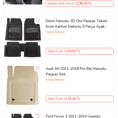
Sepette %18 İndirim
1238
,56 TL
Derin Havuzlu 3D Oto Paspas Takımı
Krom Karbon Dekorlu 5 Parça Ayak
Dayama Dilli TeamCar Safir Citroen
Kargo Bedava
Berlingo
Sepet Fiyatı
1219
,50 TL
Audi A6 2011-2018 Pro Bej Havuzlu
Paspas Seti
Kargo Bedava
Sepet Fiyatı
1125
,00 TL
Ford Focus 3 2011-2014 Uyumlu