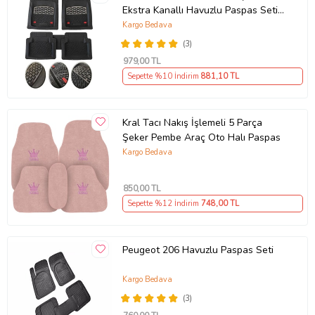
Ekstra Kanallı Havuzlu Paspas Seti
Krom Gümüş 4D
Kargo Bedava
(3)
979
,00 TL
Sepette %10 İndirim
881
,10 TL
Kral Tacı Nakış İşlemeli 5 Parça
Şeker Pembe Araç Oto Halı Paspas
Kargo Bedava
850
,00 TL
Sepette %12 İndirim
748
,00 TL
Peugeot 206 Havuzlu Paspas Seti
Kargo Bedava
(3)