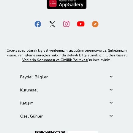
Çiçeksepeti olarak kişisel verilerinizin gizliliğini önemsiyoruz. Şirketimizin
kişisel veri işleme süreçleri hakkında detaylı bilgi almak için lütfen
Kişisel
Verilerin Korunması ve Gizlilik Politikası
’nı inceleyiniz.
Faydalı Bilgiler
Kurumsal
İletişim
Özel Günler