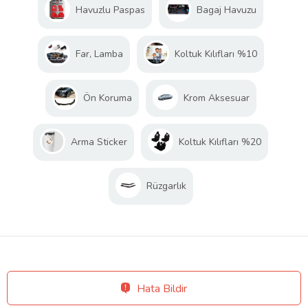
Havuzlu Paspas
Bagaj Havuzu
Far, Lamba
Koltuk Kılıfları %10
Ön Koruma
Krom Aksesuar
Arma Sticker
Koltuk Kılıfları %20
Rüzgarlık
Hata Bildir