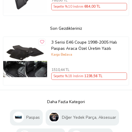
760
,00 TL
Sepette %10 İndirim
684
,00 TL
Son Gezdikleriniz
3 Serisi E46 Coupe 1998-2005 Halı
Paspas Araca Özel Üretim Yazılı
Kargo Bedava
1510
,44 TL
Sepette %18 İndirim
1238
,56 TL
Daha Fazla Kategori
Paspas
Diğer Yedek Parça, Aksesuar