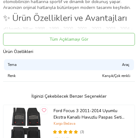
otomobilinizin hatlarına sportif ve dinamik bir dokunuş yapar.
Aracınızın orijinal hatlarıyla bütünleşen modern tasarımı keşfedin.
✨ Ürün Özellikleri ve Avantajları
✔
Uyumlu Yıllar:
1998 - 1999 - 2000 - 2001 - 2002 - 2003 - 2004 -
2005 modelleriyle tam uyumludur.
Tüm Açıklamayı Gör
⚠️
Aracınızın modeli 1998 (ve altı) veya 2005 (ve üstü) ise, kasa
koduna (Makyajlı Kasa) göre kontrol etmenizi rica ederiz.
Ürün Özellikleri
✔
Malzeme:
Dayanıklı ve uzun ömürlü malzeme.
Uygulama
Tema
Araç
Aracınızın ölçülerine uygundur. Montaj işlemi el yatkınlığı
gerektirebilir.
Renk
Karışık/Çok renkli
Paket İçeriği
3 Serisi E46 Coupe 1998-2005 Halı Paspas Araca Özel Üretim
İlginizi Çekebilecek Benzer Seçenekler
Yazılı
Güvenli Teslimat
Ford Focus 3 2011-2014 Uyumlu
Siparişleriniz darbe emici özel ambalajlarla, kargoda zarar
Ekstra Kanallı Havuzlu Paspas Seti
görmeyecek şekilde paketlenerek tarafınıza ulaştırılır. %100
Krom Gümüş 4D
Kargo Bedava
Müşteri memnuniyeti garantisiyle.
(3)
Ürün Kodu:
kcm53409658