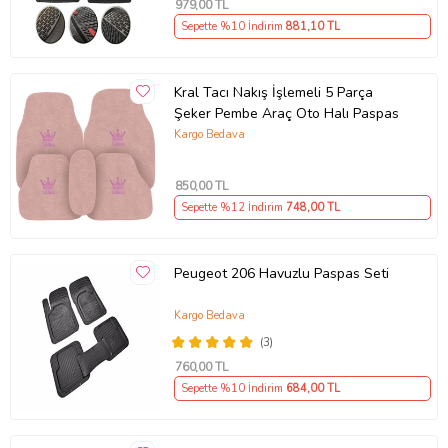
979
,00 TL
Sepette %10 İndirim
881
,10 TL
Kral Tacı Nakış İşlemeli 5 Parça
Şeker Pembe Araç Oto Halı Paspas
Kargo Bedava
850
,00 TL
Sepette %12 İndirim
748
,00 TL
Peugeot 206 Havuzlu Paspas Seti
Kargo Bedava
(3)
760
,00 TL
Sepette %10 İndirim
684
,00 TL