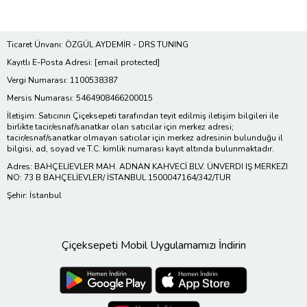
Ticaret Ünvanı: ÖZGÜL AYDEMİR - DRS TUNING
Kayıtlı E-Posta Adresi:
[email protected]
Vergi Numarası: 1100538387
Mersis Numarası: 5464908466200015
İletişim: Satıcının Çiçeksepeti tarafından teyit edilmiş iletişim bilgileri ile
birlikte tacir/esnaf/sanatkar olan satıcılar için merkez adresi;
tacir/esnaf/sanatkar olmayan satıcılar için merkez adresinin bulunduğu il
bilgisi, ad, soyad ve T.C. kimlik numarası kayıt altında bulunmaktadır.
Adres: BAHÇELİEVLER MAH. ADNAN KAHVECİ BLV. ÜNVERDI IŞ MERKEZI
NO: 73 B BAHÇELİEVLER/ İSTANBUL 1500047164/342/TUR
Şehir: İstanbul
Çiçeksepeti Mobil Uygulamamızı İndirin