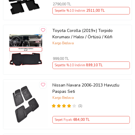
2790
,00 TL
Sepette %10 İndirim
2511
,00 TL
Toyota Corolla (2019+) Torpido
Koruması / Halısı / Örtüsü / Kılıfı
Kargo Bedava
999
,00 TL
Sepette %10 İndirim
899
,10 TL
Nissan Navara 2006-2013 Havuzlu
Paspas Seti
Kargo Bedava
(1)
Sepet Fiyatı
684
,00 TL