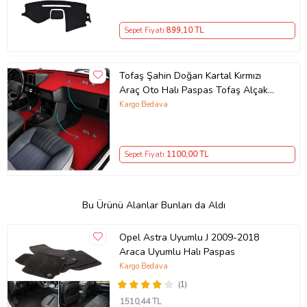
Sepet Fiyatı
899
,10 TL
Tofaş Şahin Doğan Kartal Kırmızı
Araç Oto Halı Paspas Tofaş Alçak
Torpido Koruma Kaplama Halısı
Kargo Bedava
Sepet Fiyatı
1100
,00 TL
Bu Ürünü Alanlar Bunları da Aldı
Opel Astra Uyumlu J 2009-2018
Araca Uyumlu Halı Paspas
Kargo Bedava
(1)
1510
,44 TL