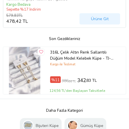
Kargo Bedava
Sepette %17 İndirim
579,83TL
Ürüne Git
478,42 TL
Son Gezdikleriniz
316L Çelik Altın Renk Sallantılı
Düğüm Model Kelebek Küpe - TJ-
BKP9496
Kargo ile Teslimat
%11
342
,83 TL
386
,66 TL
124,56 TL'den Başlayan Taksitlerle
Daha Fazla Kategori
Bijuteri Küpe
Gümüş Küpe