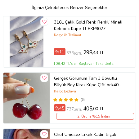
İlginizi Çekebilecek Benzer Seçenekler
316L Çelik Gold Renk Renkli Mineli
Kelebek Küpe TJ-BKP9027
Kargo ile Teslimat
%11
298
,43 TL
335
,92 TL
108,42 TL'den Başlayan Taksitlerle
Gerçek Görünüm Tam 3 Boyutlu
Büyük Boy Kiraz Küpe Çifti bck40
(Kırmızı)
Kargo Bedava
(6)
%45
405
,00 TL
737
,25 TL
2. Ürüne %15 İndirim
Chef Uniesex Erkek Kadın Bıçak