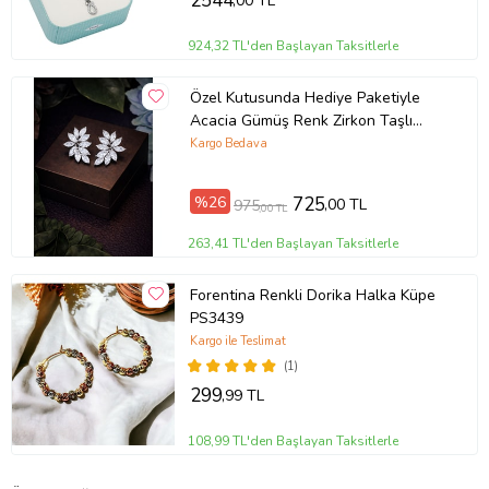
2544
,00 TL
924,32 TL'den Başlayan Taksitlerle
Özel Kutusunda Hediye Paketiyle
Acacia Gümüş Renk Zirkon Taşlı
Abiye Düğün Nişan Söz Parti Davet
Kargo Bedava
Hediye Küpe
%26
725
,00 TL
975
,00 TL
263,41 TL'den Başlayan Taksitlerle
Forentina Renkli Dorika Halka Küpe
PS3439
Kargo ile Teslimat
(1)
299
,99 TL
108,99 TL'den Başlayan Taksitlerle