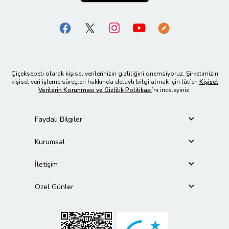
Çiçeksepeti olarak kişisel verilerinizin gizliliğini önemsiyoruz. Şirketimizin
kişisel veri işleme süreçleri hakkında detaylı bilgi almak için lütfen
Kişisel
Verilerin Korunması ve Gizlilik Politikası
’nı inceleyiniz.
Faydalı Bilgiler
Kurumsal
İletişim
Özel Günler