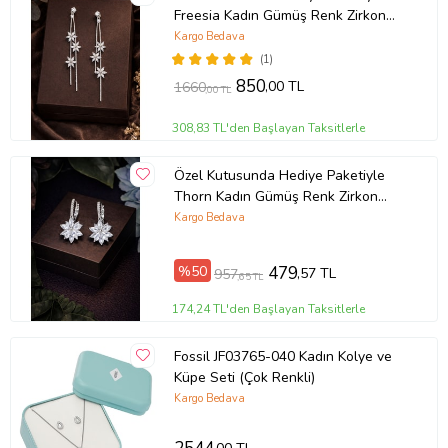
Freesia Kadın Gümüş Renk Zirkon
Taşlı Abiye Düğün Nişan Söz Parti
Kargo Bedava
Davet Hediye Küpe
(1)
850
,00 TL
1660
,00 TL
308,83 TL'den Başlayan Taksitlerle
Özel Kutusunda Hediye Paketiyle
Thorn Kadın Gümüş Renk Zirkon
Taşlı Abiye Düğün Nişan Söz Parti
Kargo Bedava
Davet Küpe Hediye Küpe
%50
479
,57 TL
957
,65 TL
174,24 TL'den Başlayan Taksitlerle
Fossil JF03765-040 Kadın Kolye ve
Küpe Seti (Çok Renkli)
Kargo Bedava