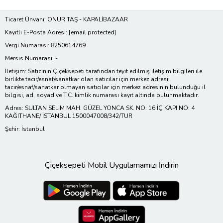
Ticaret Ünvanı: ONUR TAŞ - KAPALİBAZAAR
Kayıtlı E-Posta Adresi:
[email protected]
Vergi Numarası: 8250614769
Mersis Numarası: -
İletişim: Satıcının Çiçeksepeti tarafından teyit edilmiş iletişim bilgileri ile
birlikte tacir/esnaf/sanatkar olan satıcılar için merkez adresi;
tacir/esnaf/sanatkar olmayan satıcılar için merkez adresinin bulunduğu il
bilgisi, ad, soyad ve T.C. kimlik numarası kayıt altında bulunmaktadır.
Adres: SULTAN SELİM MAH. GÜZEL YONCA SK. NO: 16 İÇ KAPI NO: 4
KAĞITHANE/ İSTANBUL 1500047008/342/TUR
Şehir: İstanbul
Çiçeksepeti Mobil Uygulamamızı İndirin