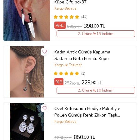
Küpe Çifti bck37
Kargo Bedava
(44)
%43
398
,00 TL
699
,75 TL
2. Ürüne %15 İndirim
Kadın Antik Gümüş Kaplama
Sallantılı Nota Formlu Küpe
Kargo ile Teslimat
(1)
%9
229
,90 TL
252
,90 TL
2. Ürüne %10 İndirim
Özel Kutusunda Hediye Paketiyle
Pollen Gümüş Renk Zirkon Taşlı
Küpe Abiye Düğün Nişan Söz Parti
Kargo Bedava
Davet Hediye Küpe
850
,00 TL
1260
,00 TL