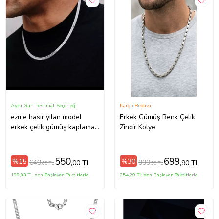
Aynı Gün Teslimat Seçeneği
Kargo Bedava
ezme hasır yılan model
Erkek Gümüş Renk Çelik
erkek çelik gümüş kaplama
Zincir Kolye
italyan zincir kolye
550
699
%15
%30
649
999
,00 TL
,90 TL
,00 TL
,90 TL
199,83 TL'den Başlayan Taksitlerle
254,29 TL'den Başlayan Taksitlerle