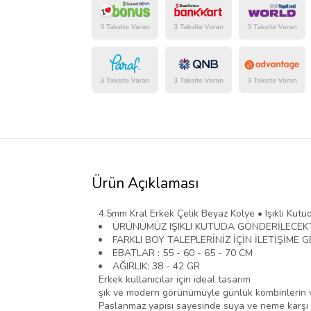
Ürün Açıklaması
4.5mm Kral Erkek Çelik Beyaz Kolye • Işıklı Kutu
ÜRÜNÜMÜZ IŞIKLI KUTUDA GÖNDERİLECEKT
FARKLI BOY TALEPLERİNİZ İÇİN İLETİŞİME G
EBATLAR : 55 - 60 - 65 - 70 CM
AĞIRLIK: 38 - 42 GR
Erkek kullanıcılar için ideal tasarım
şık ve modern görünümüyle günlük kombinlerin v
Paslanmaz yapısı sayesinde suya ve neme karşı 