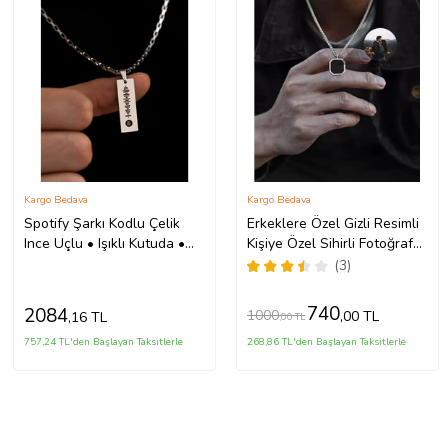
Kargo Bedava
Kargo Bedava
Spotify Şarkı Kodlu Çelik
Erkeklere Özel Gizli Resimli
Ince Uçlu • Işıklı Kutuda •
Kişiye Özel Sihirli Fotoğraf
Sevgiliye • Eşe • Babaya
Baskılı Çelik Yanan Kolye
(3)
Hediye Kolye
(Gümüş Gri)
740
2084
1000
,00 TL
,16 TL
,00 TL
757,24 TL'den Başlayan Taksitlerle
268,86 TL'den Başlayan Taksitlerle