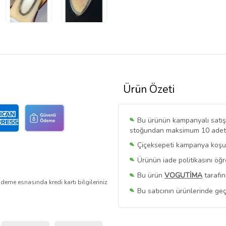
Ürün Özeti
Bu ürünün kampanyalı satışı 
stoğundan maksimum 10 adet sa
Çiçeksepeti kampanya koşull
Ürünün iade politikasını öğ
Bu ürün
VOGUTİMA
tarafın
deme esnasında kredi kartı bilgileriniz
Bu satıcının ürünlerinde geç
Bu Satıcının
Tüm Ürünlerini
Ürün sayfasında gördüğünüz f