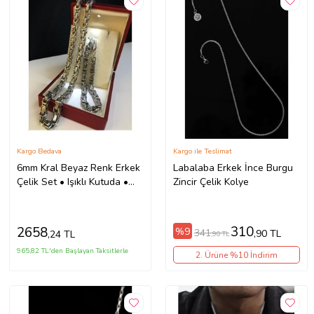
Kargo Bedava
Kargo ile Teslimat
6mm Kral Beyaz Renk Erkek
Labalaba Erkek İnce Burgu
Çelik Set • Işıklı Kutuda •
Zincir Çelik Kolye
Sevgiliye • Eşe • Babaya •
Bileklik Kolye
310
2658
%9
341
,90 TL
,24 TL
,90 TL
965,82 TL'den Başlayan Taksitlerle
2. Ürüne %10 İndirim