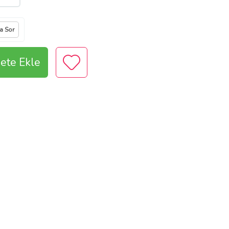
ya Sor
ete Ekle