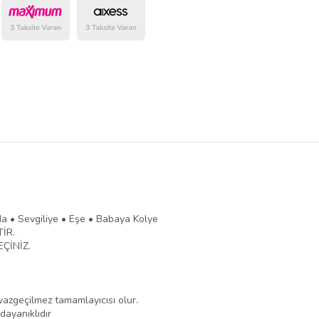
belirlenmektedir.
da • Sevgiliye • Eşe • Babaya Kolye
İR.
EÇİNİZ.
azgeçilmez tamamlayıcısı olur.
dayanıklıdır