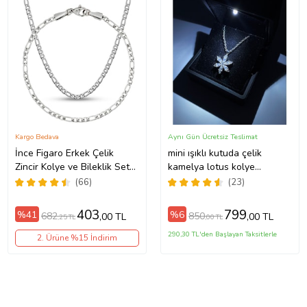
Kargo Bedava
Aynı Gün Ücretsiz Teslimat
İnce Figaro Erkek Çelik
mini ışıklı kutuda çelik
Zincir Kolye ve Bileklik Set
kamelya lotus kolye
4mm eck55s (Metal)
sevgililer günü yılbaşı
(66)
(23)
doğum günü hediyesi
(Gümüş)
403
799
%41
%6
682
850
,00 TL
,00 TL
,25 TL
,00 TL
290,30 TL'den Başlayan Taksitlerle
2. Ürüne %15 İndirim