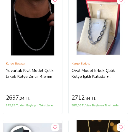
Kargo Bedava
Kargo Bedava
Yuvarlak Kral Model Çelik
Oval Model Erkek Çelik
Erkek Kolye Zincir 4.5mm
Kolye Işıklı Kutuda •
Sevgiliye • Eşe • Babaya •
Arkadaşa Hediye Kolye
2697
2712
,24 TL
,84 TL
979,99 TL'den Başlayan Taksitlerle
985,66 TL'den Başlayan Taksitlerle