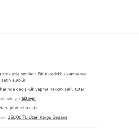
stoklarla sınırlıdır. Bir tüketici bu kampanya
tın alabilir.
arında değişiklik yapma hakkını saklı tutar.
renmek için
tıklayın.
dan gönderilecektir.
erli
350,00 TL Üzeri Kargo Bedava
 Görüntüle
iyat bilgileri, satıcı tarafından