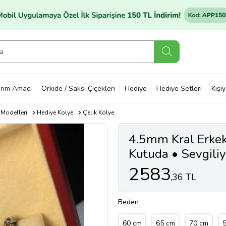
rim Amacı
Orkide / Saksı Çiçekleri
Hediye
Hediye Setleri
Kişi
 Modelleri
Hediye Kolye
Çelik Kolye
4.5mm Kral Erkek 
Kutuda • Sevgili
2583
,36 TL
Beden
60 cm
65 cm
70 cm