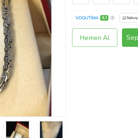
VOGUTİMA
9,3
Satıcı
Sep
Hemen Al