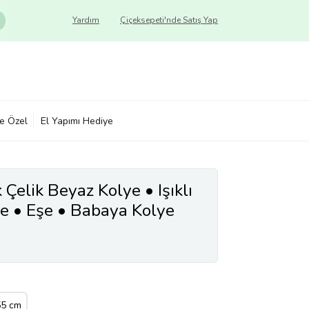
Yardım
Çiçeksepeti'nde Satış Yap
ye Özel
El Yapımı Hediye
Çelik Beyaz Kolye • Işıklı
ye • Eşe • Babaya Kolye
55 cm