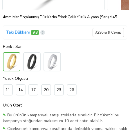
4mm Mat Fırçalanmış Düz Kadın Erkek Çelik Yüzük Alyans (Sarı) cl45
Takı Dükkanı
9,8
Soru & Cevap
Renk
: Sarı
Yüzük Ölçüsü
11
14
17
20
23
26
Ürün Özeti
Bu ürünün kampanyalı satışı stoklarla sınırlıdır. Bir tüketici bu
kampanya stoğundan maksimum 10 adet satın alabilir.
Çiçeksepeti kampanya koşullarında değişiklik yapma hakkını saklı