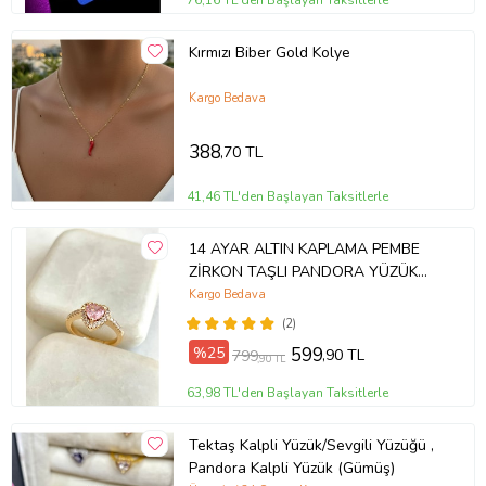
76,16 TL'den Başlayan Taksitlerle
Kırmızı Biber Gold Kolye
Kargo Bedava
388
,70 TL
41,46 TL'den Başlayan Taksitlerle
14 AYAR ALTIN KAPLAMA PEMBE
ZİRKON TAŞLI PANDORA YÜZÜK
(Altın)
Kargo Bedava
(2)
%25
599
,90 TL
799
,90 TL
63,98 TL'den Başlayan Taksitlerle
Tektaş Kalpli Yüzük/Sevgili Yüzüğü ,
Pandora Kalpli Yüzük (Gümüş)