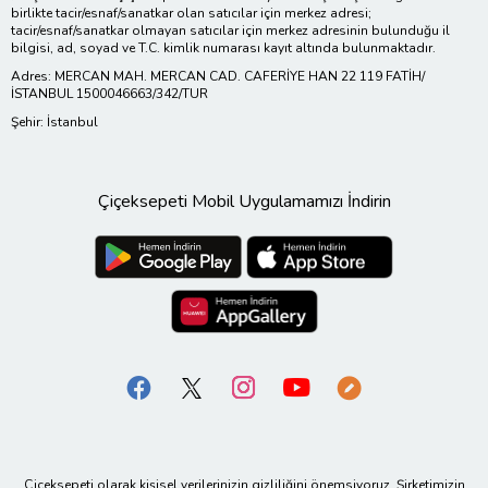
birlikte tacir/esnaf/sanatkar olan satıcılar için merkez adresi;
tacir/esnaf/sanatkar olmayan satıcılar için merkez adresinin bulunduğu il
bilgisi, ad, soyad ve T.C. kimlik numarası kayıt altında bulunmaktadır.
Adres: MERCAN MAH. MERCAN CAD. CAFERİYE HAN 22 119 FATİH/
İSTANBUL 1500046663/342/TUR
Şehir: İstanbul
Çiçeksepeti Mobil Uygulamamızı İndirin
Çiçeksepeti olarak kişisel verilerinizin gizliliğini önemsiyoruz. Şirketimizin