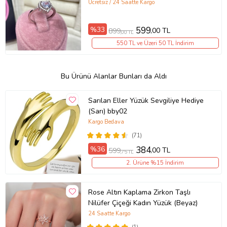
Ücretsiz / 24 Saatte Kargo
%33
599
,00 TL
899
,00 TL
550 TL ve Üzeri 50 TL İndirim
Bu Ürünü Alanlar Bunları da Aldı
Sarılan Eller Yüzük Sevgiliye Hediye
(Sarı) bby02
Kargo Bedava
(71)
%36
384
,00 TL
599
,75 TL
2. Ürüne %15 İndirim
Rose Altın Kaplama Zirkon Taşlı
Nilüfer Çiçeği Kadın Yüzük (Beyaz)
24 Saatte Kargo