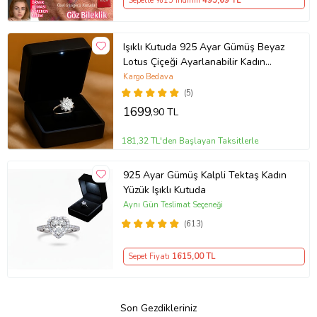
Sepette %15 İndirim
495
,69 TL
Işıklı Kutuda 925 Ayar Gümüş Beyaz
Lotus Çiçeği Ayarlanabilir Kadın
Yüzük
Kargo Bedava
(5)
1699
,90 TL
181,32 TL'den Başlayan Taksitlerle
925 Ayar Gümüş Kalpli Tektaş Kadın
Yüzük Işıklı Kutuda
Aynı Gün Teslimat Seçeneği
(613)
Sepet Fiyatı
1615
,00 TL
Son Gezdikleriniz