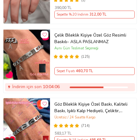
(1)
390
,00 TL
Sepette %20 İndirim
312
,00 TL
Çelik Bileklik Kişiye Özel Göz Resimli
Baskılı- ASLA PASLANMAZ
Aynı Gün Teslimat Seçeneği
(125)
Sepet Fiyatı
460
,70 TL
İndirim için son
10:04:06
Göz Bileklik Kişiye Özel Baskı, Kaliteli
Baskı, Işıklı Kalp Hediyeli, Çeliktir,
Paslanmaz, Kararmaz
Ücretsiz / 24 Saatte Kargo
(714)
583
,17 TL