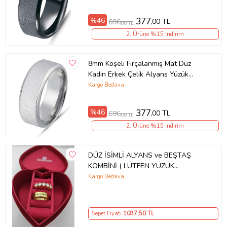
%46
377
,00 TL
696
,00 TL
2. Ürüne %15 İndirim
8mm Köşeli Fırçalanmış Mat Düz
Kadın Erkek Çelik Alyans Yüzük
(Beyaz) cl48
Kargo Bedava
%46
377
,00 TL
696
,00 TL
2. Ürüne %15 İndirim
DÜZ İSİMLİ ALYANS ve BEŞTAŞ
KOMBİNİ ( LÜTFEN YÜZÜK
ÖLÇÜNÜZÜ TABLOYA GÖRE ALIP
Kargo Bedava
SİPARİŞ EDİNİZ )
Sepet Fiyatı
1087
,50 TL