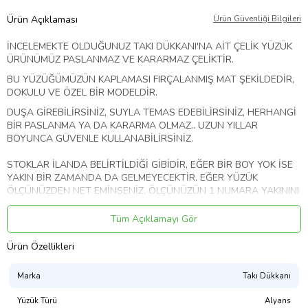
Ürün Açıklaması
Ürün Güvenliği Bilgileri
İNCELEMEKTE OLDUĞUNUZ TAKI DÜKKANI'NA AİT ÇELİK YÜZÜK
ÜRÜNÜMÜZ PASLANMAZ VE KARARMAZ ÇELİKTİR.
BU YÜZÜĞÜMÜZÜN KAPLAMASI FIRÇALANMIŞ MAT ŞEKİLDEDİR,
DOKULU VE ÖZEL BİR MODELDİR.
DUŞA GİREBİLİRSİNİZ, SUYLA TEMAS EDEBİLİRSİNİZ, HERHANGİ
BİR PASLANMA YA DA KARARMA OLMAZ.. UZUN YILLAR
BOYUNCA GÜVENLE KULLANABİLİRSİNİZ.
STOKLAR İLANDA BELİRTİLDİĞİ GİBİDİR, EĞER BİR BOY YOK İSE
YAKIN BİR ZAMANDA DA GELMEYECEKTİR. EĞER YÜZÜK
ÖLÇÜNÜZDEN NET EMİNSENİZ, ÖLÇÜNÜZÜN 1 NUMARA YAKININI
SİPARİŞ VEREBİLİRSİNİZ. YÜZÜKLERİMİZ BOMBELİ OLDUĞUNDAN
1 NUMARAYI TELAFİ EDEBİLMEKTEDİR.
Tüm Açıklamayı Gör
YÜZÜK BOYU NASIL ÖĞRENİLİR SORUSUNUN BİZDEKİ EN NET
Ürün Özellikleri
CEVABI ŞUDUR. BÖLGENİZDEKİ HERHANGİ BİR KUYUMCU YA DA
GÜMÜŞÇÜYE GİDEREK 1 KEREYE MAHSUS YÜZÜK ÖLÇÜLERİNİZİ
Marka
Takı Dükkanı
NET ÖĞRENEBİLİRSİNİZ.
Yüzük Türü
Alyans