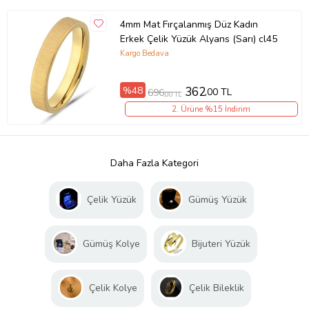
4mm Mat Fırçalanmış Düz Kadın
Erkek Çelik Yüzük Alyans (Sarı) cl45
Kargo Bedava
%48
362
,00 TL
696
,00 TL
2. Ürüne %15 İndirim
Daha Fazla Kategori
Çelik Yüzük
Gümüş Yüzük
Gümüş Kolye
Bijuteri Yüzük
Çelik Kolye
Çelik Bileklik