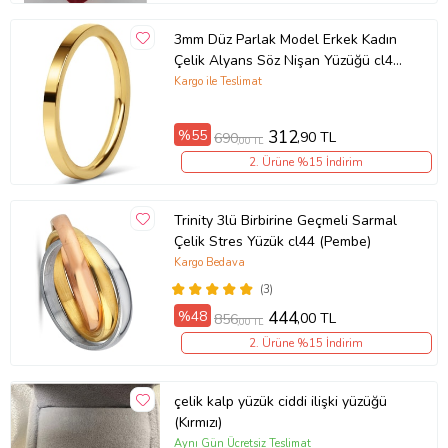
3mm Düz Parlak Model Erkek Kadın
Çelik Alyans Söz Nişan Yüzüğü cl42
(Sarı)
Kargo ile Teslimat
%55
312
,90 TL
690
,00 TL
2. Ürüne %15 İndirim
Trinity 3lü Birbirine Geçmeli Sarmal
Çelik Stres Yüzük cl44 (Pembe)
Kargo Bedava
(3)
%48
444
,00 TL
856
,00 TL
2. Ürüne %15 İndirim
çelik kalp yüzük ciddi ilişki yüzüğü
(Kırmızı)
Aynı Gün Ücretsiz Teslimat