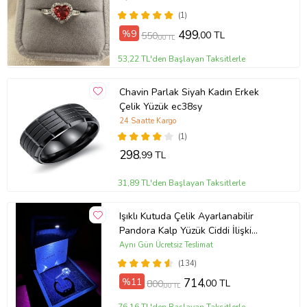
(1)
%9
499
,00 TL
550
,00 TL
53,22 TL'den Başlayan Taksitlerle
Chavin Parlak Siyah Kadın Erkek
Çelik Yüzük ec38sy
24 Saatte Kargo
(1)
298
,99 TL
31,89 TL'den Başlayan Taksitlerle
Işıklı Kutuda Çelik Ayarlanabilir
Pandora Kalp Yüzük Ciddi İlişki
Yüzüğü (Gümüş)
Aynı Gün Ücretsiz Teslimat
(134)
%11
714
,00 TL
800
,00 TL