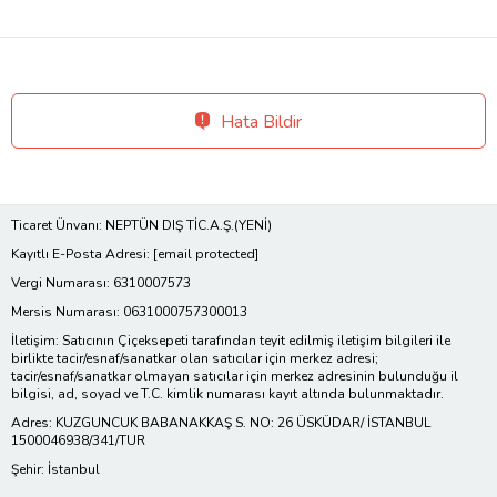
Hata Bildir
Ticaret Ünvanı: NEPTÜN DIŞ TİC.A.Ş.(YENİ)
Kayıtlı E-Posta Adresi:
[email protected]
Vergi Numarası: 6310007573
Mersis Numarası: 0631000757300013
İletişim: Satıcının Çiçeksepeti tarafından teyit edilmiş iletişim bilgileri ile
birlikte tacir/esnaf/sanatkar olan satıcılar için merkez adresi;
tacir/esnaf/sanatkar olmayan satıcılar için merkez adresinin bulunduğu il
bilgisi, ad, soyad ve T.C. kimlik numarası kayıt altında bulunmaktadır.
Adres: KUZGUNCUK BABANAKKAŞ S. NO: 26 ÜSKÜDAR/ İSTANBUL
1500046938/341/TUR
Şehir: İstanbul