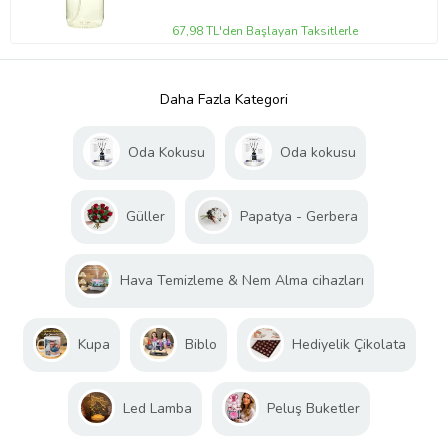
67,98 TL'den Başlayan Taksitlerle
Daha Fazla Kategori
Oda Kokusu
Oda kokusu
Güller
Papatya - Gerbera
Hava Temizleme & Nem Alma cihazları
Kupa
Biblo
Hediyelik Çikolata
Led Lamba
Peluş Buketler