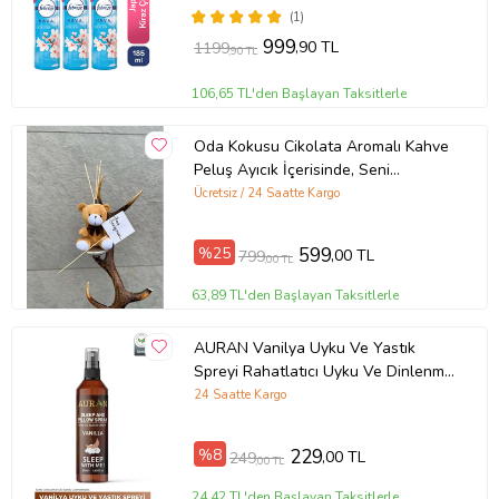
(1)
999
,90 TL
1199
,90 TL
106,65 TL'den Başlayan Taksitlerle
Oda Kokusu Cikolata Aromalı Kahve
Peluş Ayıcık İçerisinde, Seni
Seviyorum Kartlı Hediyelik 15 ML
Ücretsiz / 24 Saatte Kargo
Kalıcı Koku (Kahverengi)
%25
599
,00 TL
799
,00 TL
63,89 TL'den Başlayan Taksitlerle
AURAN Vanilya Uyku Ve Yastık
Spreyi Rahatlatıcı Uyku Ve Dinlenme
Spreyi Sleep And Pıllow Spray 50ml
24 Saatte Kargo
%8
229
,00 TL
249
,00 TL
24,42 TL'den Başlayan Taksitlerle