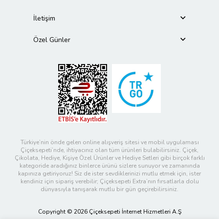
İletişim
Özel Günler
Türkiye’nin önde gelen online alışveriş sitesi ve mobil uygulaması
Çiçeksepeti’nde, ihtiyacınız olan tüm ürünleri bulabilirsiniz. Çiçek,
Çikolata, Hediye, Kişiye Özel Ürünler ve Hediye Setleri gibi birçok farklı
kategoride aradığınız binlerce ürünü sizlere sunuyor ve zamanında
kapınıza getiriyoruz! Siz de ister sevdiklerinizi mutlu etmek için, ister
kendiniz için sipariş verebilir; Çiçeksepeti Extra’nın fırsatlarla dolu
dünyasıyla tanışarak mutlu bir gün geçirebilirsiniz.
Copyright © 2026 Çiçeksepeti İnternet Hizmetleri A.Ş