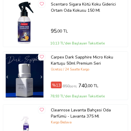
Scentaro Sigara Kötü Koku Giderici
Ortam Oda Kokusu 150 Ml
95
,00 TL
10,13 TL'den Başlayan Taksitlerle
Carpex Dark Sapphire Micro Koku
Kartuşu 50ml Premium Seri
Ücretsiz / 24 Saatte Kargo
%13
740
,00 TL
850
,00 TL
78,93 TL'den Başlayan Taksitlerle
Cleanrose Lavanta Bahçesi Oda
Parfümü - Lavanta 375 Ml
Kargo Bedava