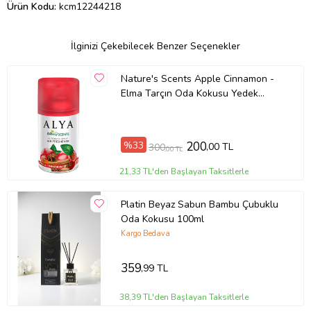
Ürün Kodu:
kcm12244218
İlginizi Çekebilecek Benzer Seçenekler
Nature's Scents Apple Cinnamon -
Elma Tarçın Oda Kokusu Yedek
Makine Spreyi 250 ml
%33
200
,00 TL
300
,00 TL
21,33 TL'den Başlayan Taksitlerle
Platin Beyaz Sabun Bambu Çubuklu
Oda Kokusu 100ml
Kargo Bedava
359
,99 TL
38,39 TL'den Başlayan Taksitlerle