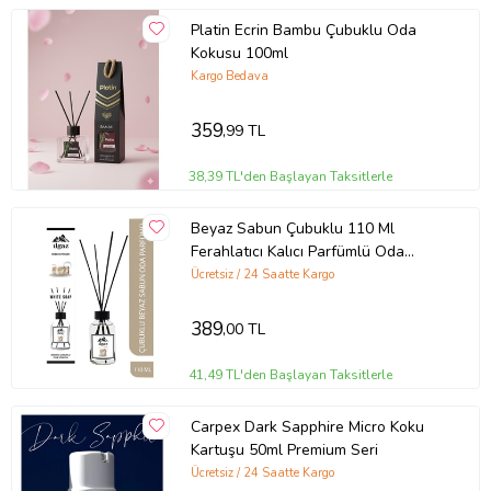
Platin Ecrin Bambu Çubuklu Oda
Kokusu 100ml
Kargo Bedava
359
,99 TL
38,39 TL'den Başlayan Taksitlerle
Beyaz Sabun Çubuklu 110 Ml
Ferahlatıcı Kalıcı Parfümlü Oda
Kokusu
Ücretsiz / 24 Saatte Kargo
389
,00 TL
41,49 TL'den Başlayan Taksitlerle
Carpex Dark Sapphire Micro Koku
Kartuşu 50ml Premium Seri
Ücretsiz / 24 Saatte Kargo