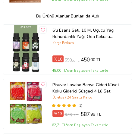
Bu Ürünü Alanlar Bunları da Aldı
6’lı Esans Seti, 10 Ml Uçucu Yağ,
Buhurdanlık Yağı, Oda Kokusu
Esansı, Hava Nemlendirici Esansı
Kargo Bedava
%18
450
,00 TL
550
,00 TL
48,00 TL'den Başlayan Taksitlerle
Pisuvar Lavabo Banyo Gideri Küvet
Koku Giderici Süzgeci 4 Lü Set
Ücretsiz / 24 Saatte Kargo
(1)
%13
587
,99 TL
676
,19 TL
62,71 TL'den Başlayan Taksitlerle