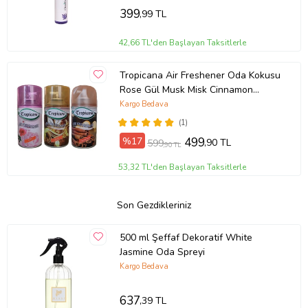
399
,99 TL
42,66 TL'den Başlayan Taksitlerle
Tropicana Air Freshener Oda Kokusu
Rose Gül Musk Misk Cinnamon
Tarçın Koku Parfüm Spreyi 260 Ml X
Kargo Bedava
3 Adet
(1)
%17
499
,90 TL
599
,90 TL
53,32 TL'den Başlayan Taksitlerle
Son Gezdikleriniz
500 ml Şeffaf Dekoratif White
Jasmine Oda Spreyi
Kargo Bedava
637
,39 TL