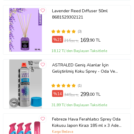
Lavender Reed Dıffuser 50ml
8681529302121
(3)
%21
169
,90 TL
215
,90 TL
18,12 TL'den Başlayan Taksitlerle
ASTRALED Geniş Alanlar İçin
Geliştirilmiş Koku Sprey - Oda Ve
Araba Için Kalıcı Ferahlık 500 Ml
(1)
%14
299
,00 TL
349
,00 TL
31,89 TL'den Başlayan Taksitlerle
Febreze Hava Ferahlatıcı Sprey Oda
Kokusu Japon Kirazı 185 ml x 3 Adet
Hava Temizleyi 185 ml Parfüm
Kargo Bedava