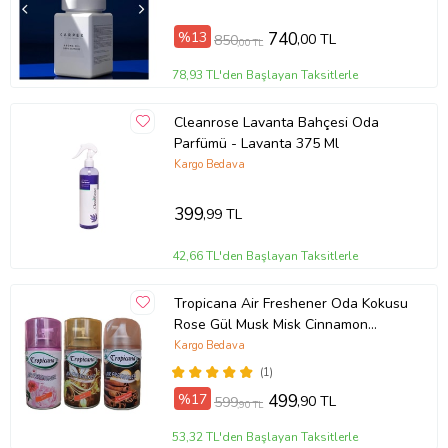
%13
740
,00 TL
850
,00 TL
78,93 TL'den Başlayan Taksitlerle
Cleanrose Lavanta Bahçesi Oda
Parfümü - Lavanta 375 Ml
Kargo Bedava
399
,99 TL
42,66 TL'den Başlayan Taksitlerle
Tropicana Air Freshener Oda Kokusu
Rose Gül Musk Misk Cinnamon
Tarçın Koku Parfüm Spreyi 260 Ml X
Kargo Bedava
3 Adet
(1)
%17
499
,90 TL
599
,90 TL
53,32 TL'den Başlayan Taksitlerle