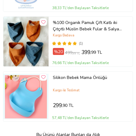
38,33 TL'den Başlayan Taksitlerle
%100 Organik Pamuk Çift Katlı iki
Çıtçıtlı Müslin Bebek Fular & Salya
Önlük 4 Adet
Kargo Bedava
(1)
%20
399
,99 TL
499
,99 TL
76,66 TL'den Başlayan Taksitlerle
Silikon Bebek Mama Önlüğü
Kargo ile Teslimat
299
,90 TL
57,48 TL'den Başlayan Taksitlerle
Bu Ürünü Alanlar Bunları da Aldı