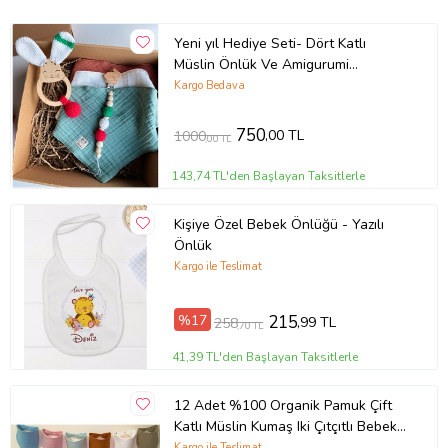
Yeni yıl Hediye Seti- Dört Katlı
Müslin Önlük Ve Amigurumi
Oyuncak-diş Kaşıyıcı Seti
Kargo Bedava
750
,00 TL
1000
,00 TL
143,74 TL'den Başlayan Taksitlerle
Kişiye Özel Bebek Önlüğü - Yazılı
Önlük
Kargo ile Teslimat
%17
215
,99 TL
258
,70 TL
41,39 TL'den Başlayan Taksitlerle
12 Adet %100 Organik Pamuk Çift
Katlı Müslin Kumaş Iki Çıtçıtlı Bebek
Salya Önlük & Fular
Kargo ile Teslimat