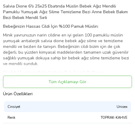
Salvia Dione 6'lı 25x25 Ebatında Müslin Bebek Ağız Mendili
Pamuklu Yumuşak Ağız Silme Temizleme Bezi Anne Bebek Bakım
Bezi Bebek Mendil Seti
Bebeğinizin Hassas Cildi İçin %100 Pamuk Müslin:
Minik yavrunuzun narin cildine en iyi gelen 100 pamuklu müslin
yumuşak antialerjik salvia dione bebek ağız silme ve temizleme
mendili ve bezleri ile tanışın. Bebeğinizin cildi bizim için de çok
değerli, bu yüzden kimyasal maddelerden tamamen uzak güvenilir
sağlıklı yumuşak dokuya sahip bir bebek ağız silme temizleme bezi
ve mendili sunduk.
Günlük Hayatınızı Kolaylaştıran Çok Amaçlı Kullanım:
Bebek bakımı bazen zorlayıcı olabilir ama bu bebek ağız silme
Tüm Açıklamayı Gör
mendilleri çok yönlü yapısıyla siz annelerin işinizi kolaylaştırıyor.
İster emzirme sonrası bebek ağız silme bezi olarak kullanın, ister
Ürün Özellikleri
bebek salya silme bezi olarak, isterseniz bebek tükürük bezi olarak
kullanın. İsterseniz de bebeklerin gazını çıkartırken omuz örtüsü gibi
Cinsiyet
Unisex
omzunuza serin. Bu anne yardımcısı bebek ağız silme ve temizleme
bezi mendili emzirme esnasında bebeğin gazını çıkartırken
Renk
TOPRAK-KAHVE
beslenme bebek bakım bebeklerin tükürük ve salyalarını
temizlemek için banyo ve diş çıkartma zamanlarında ağız bezi
olarak terlediği zaman ter bezi olarak her an elinizin altında.