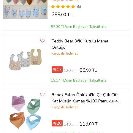
(5)
299
,00 TL
57,30 TL'den Başlayan Taksitlerle
Teddy Bear 3\'lü Kutulu Mama
Önlüğü
Kargo ile Teslimat
%17
99
,90 TL
120
,00 TL
19,14 TL'den Başlayan Taksitlerle
Bebek Fuları Önlük 4'lü Çıt Çıtlı Çift
Kat Müslin Kumaş %100 Pamuklu 4
Desen Renk
Kargo ile Teslimat
%20
119
,00 TL
149
,00 TL