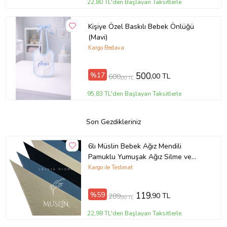
22,80 TL'den Başlayan Taksitlerle
Kişiye Özel Baskılı Bebek Önlüğü
(Mavi)
Kargo Bedava
%17
500
,00 TL
600
,00 TL
95,83 TL'den Başlayan Taksitlerle
Son Gezdikleriniz
6lı Müslin Bebek Ağız Mendili
Pamuklu Yumuşak Ağız Silme ve
Temizleme Bezi Anne Bebek Bakım
Kargo ile Teslimat
Bez Mendil Seti Tükürük Salya
Bebek Banyo Kurulama Bezleri
%59
119
,90 TL
289
,90 TL
25x25 % 100 Pamuk 6 Adet Müslin
Ağız Bezi Seti (Okyanus Mavi)
22,98 TL'den Başlayan Taksitlerle