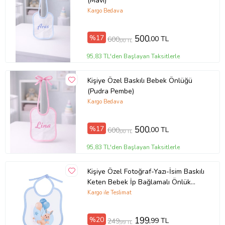
(Mavi)
Kargo Bedava
%17
500
,00 TL
600
,00 TL
95,83 TL'den Başlayan Taksitlerle
Kişiye Özel Baskılı Bebek Önlüğü
(Pudra Pembe)
Kargo Bedava
%17
500
,00 TL
600
,00 TL
95,83 TL'den Başlayan Taksitlerle
Kişiye Özel Fotoğraf-Yazı-İsim Baskılı
Keten Bebek İp Bağlamalı Önlük
(Mavi)
Kargo ile Teslimat
%20
199
,99 TL
249
,99 TL