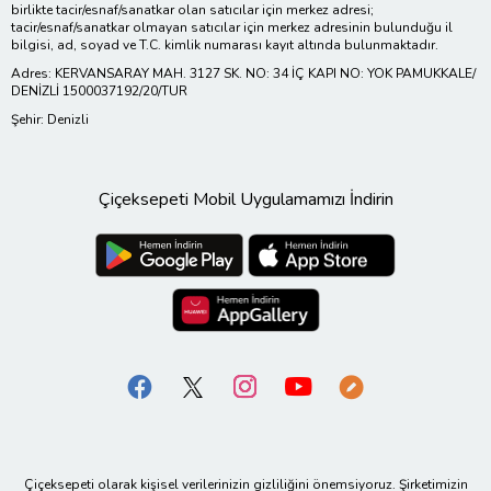
birlikte tacir/esnaf/sanatkar olan satıcılar için merkez adresi;
tacir/esnaf/sanatkar olmayan satıcılar için merkez adresinin bulunduğu il
bilgisi, ad, soyad ve T.C. kimlik numarası kayıt altında bulunmaktadır.
Adres: KERVANSARAY MAH. 3127 SK. NO: 34 İÇ KAPI NO: YOK PAMUKKALE/
DENİZLİ 1500037192/20/TUR
Şehir: Denizli
Çiçeksepeti Mobil Uygulamamızı İndirin
Çiçeksepeti olarak kişisel verilerinizin gizliliğini önemsiyoruz. Şirketimizin