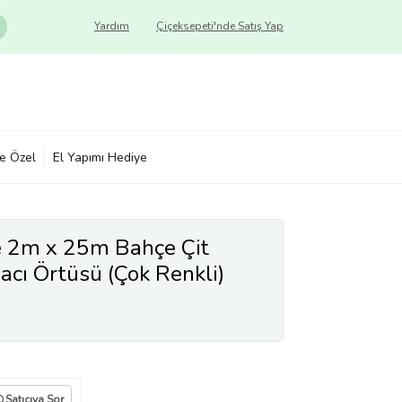
Yardım
Çiçeksepeti'nde Satış Yap
ye Özel
El Yapımı Hediye
e 2m x 25m Bahçe Çit
cı Örtüsü (Çok Renkli)
Satıcıya Sor