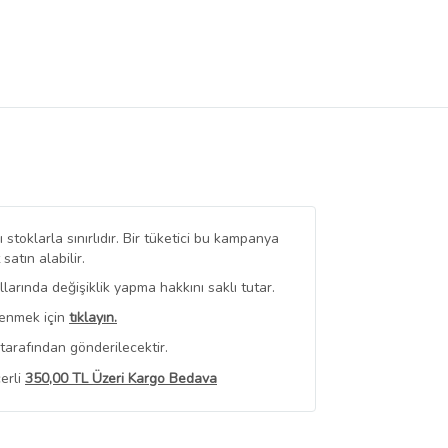
stoklarla sınırlıdır. Bir tüketici bu kampanya
tın alabilir.
arında değişiklik yapma hakkını saklı tutar.
renmek için
tıklayın.
tarafından gönderilecektir.
erli
350,00 TL Üzeri Kargo Bedava
 Görüntüle
iyat bilgileri, satıcı tarafından