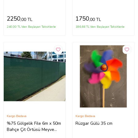
Ağacı Örtüsü (Çok Renkli)
Ağacı Örtüsü (Çok Renkli)
2250
1750
,00 TL
,00 TL
240,00 TL'den Başlayan Taksitlerle
186,66 TL'den Başlayan Taksitlerle
Kargo Bedava
Kargo Bedava
%75 Gölgelik File 6m x 50m
Rüzgar Gülü 35 cm
Bahçe Çit Örtüsü Meyve
Ağacı Örtüsü (Çok Renkli)