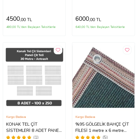
Ağacı Örtüsü (Çok Renkli)
Ağacı Örtüsü (Çok Renkli)
4500
6000
,00 TL
,00 TL
480,00 TL'den Başlayan Taksitlerle
640,00 TL'den Başlayan Taksitlerle
Kargo Bedava
Kargo Bedava
KONAK TEL ÇİT
%95 GÖLGELİK BAHÇE ÇİT
SİSTEMLERİ 8 ADET PANEL
FİLESİ 1 metre x 6 metre
ÇİT TELİ SADE 100 X 250
YEŞİL
(1)
(5)