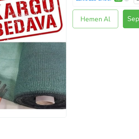
Sep
Hemen Al