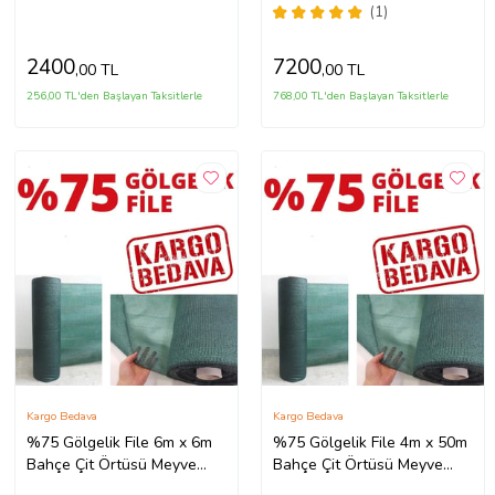
Ağacı Örtüsü (Çok Renkli)
Ağacı Örtüsü (Çok Renkli)
(1)
2400
7200
,00 TL
,00 TL
256,00 TL'den Başlayan Taksitlerle
768,00 TL'den Başlayan Taksitlerle
Kargo Bedava
Kargo Bedava
%75 Gölgelik File 6m x 6m
%75 Gölgelik File 4m x 50m
Bahçe Çit Örtüsü Meyve
Bahçe Çit Örtüsü Meyve
Ağacı Örtüsü (Çok Renkli)
Ağacı Örtüsü (Çok Renkli)