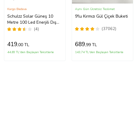
Kargo Bedava
Aynı Gün Ücretsiz Teslimat
Schulzz Solar Güneş 10
9'lu Kırmızı Gül Çiçek Buketi
Metre 100 Led Enerjili Dış
Bahçe Aydınlatma Su
(37062)
(4)
Geçirmez Led
419
689
,00 TL
,99 TL
44,69 TL'den Başlayan Taksitlerle
143,74 TL'den Başlayan Taksitlerle