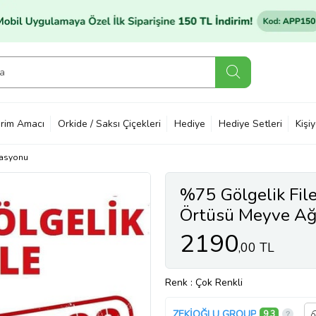
rim Amacı
Orkide / Saksı Çiçekleri
Hediye
Hediye Setleri
Kişi
asyonu
%75 Gölgelik Fil
Örtüsü Meyve Ağa
2190
,00 TL
Renk
: Çok Renkli
ZEKİOĞLU GROUP
9,3