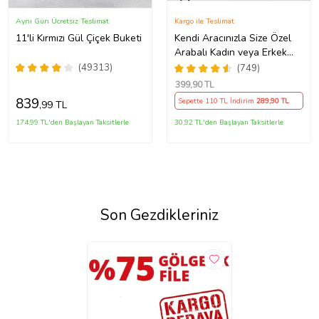
Aynı Gün Ücretsiz Teslimat
Kargo ile Teslimat
11'li Kırmızı Gül Çiçek Buketi
Kendi Aracınızla Size Özel
Arabalı Kadın veya Erkek
Tasarımlı Karikatür Biblo ,
(49313)
(749)
Babalar Günü Hediyesi,
399
,90 TL
Erkeğe Hediye, Rent A Car
839
Sepette 110 TL İndirim
289
,90 TL
,99 TL
Hediyesi
174,99 TL'den Başlayan Taksitlerle
30,92 TL'den Başlayan Taksitlerle
Son Gezdikleriniz