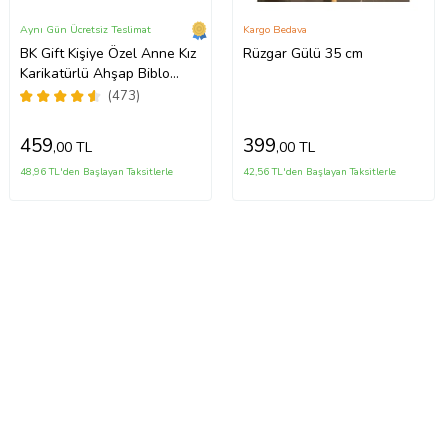
Aynı Gün Ücretsiz Teslimat
Kargo Bedava
BK Gift Kişiye Özel Anne Kız
Rüzgar Gülü 35 cm
Karikatürlü Ahşap Biblo
Model-2, Anneye Hediye,
(473)
Doğum Günü Hediyesi
(Beyaz)
459
399
,00 TL
,00 TL
48,96 TL'den Başlayan Taksitlerle
42,56 TL'den Başlayan Taksitlerle