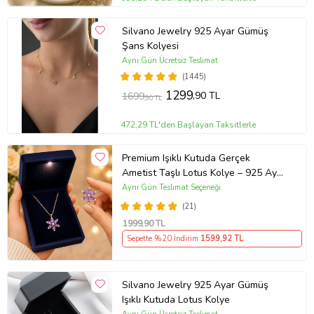
Silvano Jewelry 925 Ayar Gümüş
Şans Kolyesi
Aynı Gün Ücretsiz Teslimat
(1445)
1299
,90 TL
1699
,90 TL
472,29 TL'den Başlayan Taksitlerle
Premium Işıklı Kutuda Gerçek
Ametist Taşlı Lotus Kolye – 925 Ayar
Gümüş Kadın Kolye
Aynı Gün Teslimat Seçeneği
(21)
1999
,90 TL
Sepette %20 İndirim
1599
,92 TL
Silvano Jewelry 925 Ayar Gümüş
Işıklı Kutuda Lotus Kolye