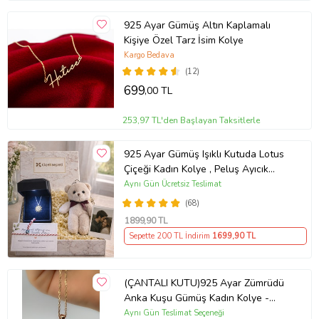
925 Ayar Gümüş Altın Kaplamalı
Kişiye Özel Tarz İsim Kolye
Kargo Bedava
(12)
699
,00 TL
253,97 TL'den Başlayan Taksitlerle
925 Ayar Gümüş Işıklı Kutuda Lotus
Çiçeği Kadın Kolye , Peluş Ayıcık
Anahtarlık Marteniçka Bileklik,
Aynı Gün Ücretsiz Teslimat
Polaroid Fotoğraf Hediye
(68)
1899
,90 TL
Sepette 200 TL İndirim
1699
,90 TL
(ÇANTALI KUTU)925 Ayar Zümrüdü
Anka Kuşu Gümüş Kadın Kolye -
MAVİ
Aynı Gün Teslimat Seçeneği