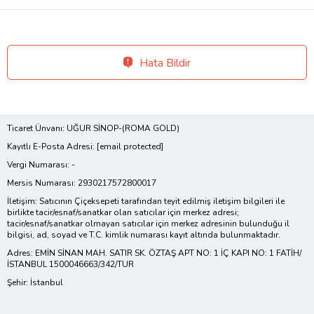
Hata Bildir
Ticaret Ünvanı: UĞUR SİNOP-(ROMA GOLD)
Kayıtlı E-Posta Adresi:
[email protected]
Vergi Numarası: -
Mersis Numarası: 2930217572800017
İletişim: Satıcının Çiçeksepeti tarafından teyit edilmiş iletişim bilgileri ile
birlikte tacir/esnaf/sanatkar olan satıcılar için merkez adresi;
tacir/esnaf/sanatkar olmayan satıcılar için merkez adresinin bulunduğu il
bilgisi, ad, soyad ve T.C. kimlik numarası kayıt altında bulunmaktadır.
Adres: EMİN SİNAN MAH. SATIR SK. ÖZTAŞ APT NO: 1 İÇ KAPI NO: 1 FATİH/
İSTANBUL 1500046663/342/TUR
Şehir: İstanbul