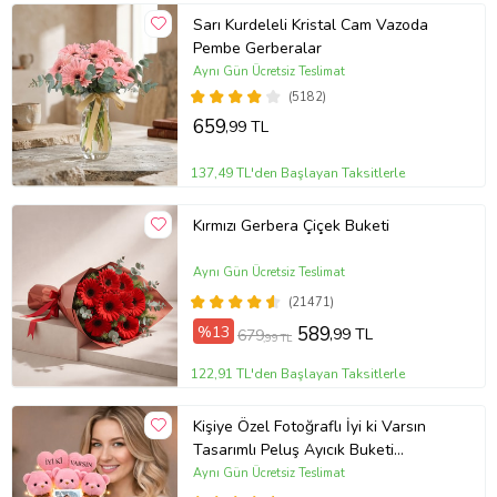
Sarı Kurdeleli Kristal Cam Vazoda
Pembe Gerberalar
Aynı Gün Ücretsiz Teslimat
(5182)
659
,99 TL
137,49 TL'den Başlayan Taksitlerle
Kırmızı Gerbera Çiçek Buketi
Aynı Gün Ücretsiz Teslimat
(21471)
%13
589
,99 TL
679
,99 TL
122,91 TL'den Başlayan Taksitlerle
Kişiye Özel Fotoğraflı İyi ki Varsın
Tasarımlı Peluş Ayıcık Buketi
(Pembe)
Aynı Gün Ücretsiz Teslimat