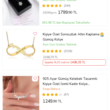
Aynı Gün Ücretsiz Teslimat
(244)
1799
,90 TL
2599
,86 TL
653,96 TL'den Başlayan Taksitlerle
Kişiye Özel Sonsuzluk Altın Kaplama
Gümüş Kolye
Aynı Gün Ücretsiz Teslimat
(1518)
2166
,70 TL
Sepette %35 İndirim
1408
,35 TL
925 Ayar Gümüş Kelebek Tasarımlı
Kişiye Özel İsimli Kadın Kolye
Anneye Hediye,Sevgiliye
Kargo Bedava
Hediye,Arkadaşa Hediye,Doğum
(47)
Günü Hediyesi,Eşe Hediye
1249
,90 TL