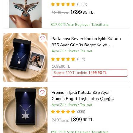
(1339)
1699
,99 TL
1899
,99 TL
617,66 TL'den Başlayan Taksitlerle
Parlamayı Seven Kadına Işıklı Kutuda
925 Ayar Gümüş Baget Kolye -
Kişiye Özel Fotoğraf Hediye
Aynı Gün Ücretsiz Teslimat
(119)
1699
,90 TL
Sepette 200 TL İndirim
1499
,90 TL
Premium Işıklı Kutuda 925 Ayar
Gümüş Baget Taşlı Lotus Çiçeği
Kolye
Aynı Gün Ücretsiz Teslimat
(225)
1899
,90 TL
2499
,90 TL
690,29 TL'den Başlayan Taksitlerle