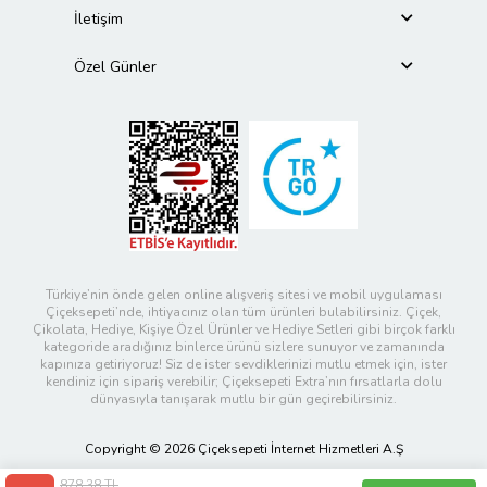
İletişim
Özel Günler
Türkiye’nin önde gelen online alışveriş sitesi ve mobil uygulaması
Çiçeksepeti’nde, ihtiyacınız olan tüm ürünleri bulabilirsiniz. Çiçek,
Çikolata, Hediye, Kişiye Özel Ürünler ve Hediye Setleri gibi birçok farklı
kategoride aradığınız binlerce ürünü sizlere sunuyor ve zamanında
kapınıza getiriyoruz! Siz de ister sevdiklerinizi mutlu etmek için, ister
kendiniz için sipariş verebilir; Çiçeksepeti Extra’nın fırsatlarla dolu
dünyasıyla tanışarak mutlu bir gün geçirebilirsiniz.
Copyright © 2026 Çiçeksepeti İnternet Hizmetleri A.Ş
878,38 TL