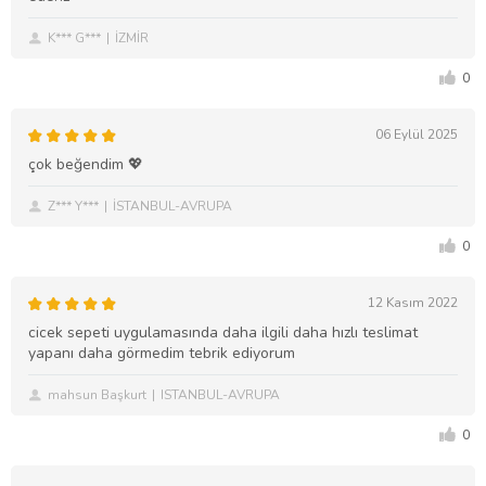
K*** G***
İZMİR
0
06 Eylül 2025
çok beğendim 💖
Z*** Y***
İSTANBUL-AVRUPA
0
12 Kasım 2022
cicek sepeti uygulamasında daha ilgili daha hızlı teslimat
yapanı daha görmedim tebrik ediyorum
mahsun Başkurt
ISTANBUL-AVRUPA
0