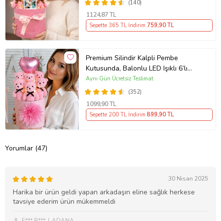
(140)
1124
,87 TL
Sepette 365 TL İndirim
759
,90 TL
Premium Silindir Kalpli Pembe
Kutusunda, Balonlu LED Işıklı 6’lı
Pembe Ayıcık Buketi Arkadaşa
Aynı Gün Ücretsiz Teslimat
Sevgiliye Hediye
(352)
1099
,90 TL
Sepette 200 TL İndirim
899
,90 TL
Yorumlar (47)
30 Nisan 2025
Harika bir ürün geldi yapan arkadaşın eline sağlık herkese
tavsiye ederim ürün mükemmeldi
E*** B***
ADANA