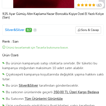
(
47
)
925 Ayar Gümüş Altın Kaplama Nazar Boncuklu Kişiye Özel El Yazılı Kolye
(Sarı)
Silver&Silver
9,7
Soru & Cevap
Renk
: Sarı
Ürünü tasarlamak için Tasarla butonuna basın.
Ürün Özeti
Bu ürünün kampanyalı satışı stoklarla sınırlıdır. Bir tüketici bu
kampanya stoğundan maksimum 10 adet satın alabilir.
Çiçeksepeti kampanya koşullarında değişiklik yapma hakkını saklı
tutar.
Bu ürün
Silver&Silver
tarafından gönderilecektir.
Bu satıcının ürünlerinde geçerli
350,00 TL Üzeri Kargo Bedava
Bu Satıcının
Tüm Ürünlerini Görüntüle
Ürün sayfasında gördüğünüz fiyat bilgileri, satıcı tarafından