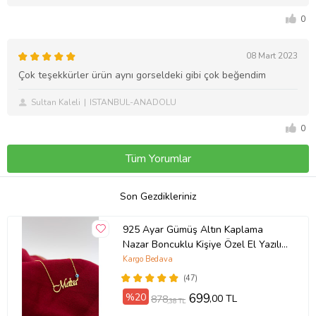
0
08 Mart 2023
Çok teşekkürler ürün aynı gorseldeki gibi çok beğendim
Sultan Kaleli
ISTANBUL-ANADOLU
0
Tüm Yorumlar
Son Gezdikleriniz
925 Ayar Gümüş Altın Kaplama
Nazar Boncuklu Kişiye Özel El Yazılı
Kolye (Sarı)
Kargo Bedava
(47)
%20
699
,00 TL
878
,38 TL