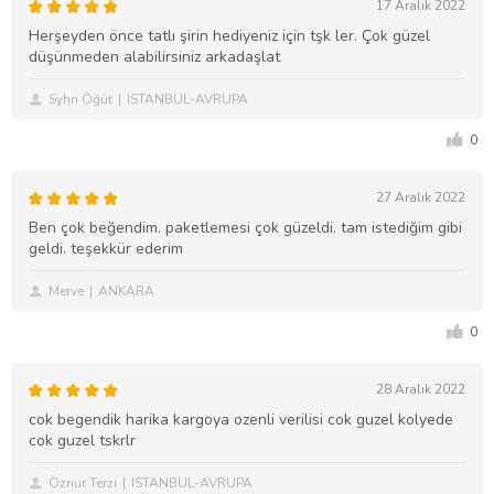
17 Aralık 2022
Herşeyden önce tatlı şirin hediyeniz için tşk ler. Çok güzel
düşünmeden alabilirsiniz arkadaşlat
Syhn Öğüt
ISTANBUL-AVRUPA
0
27 Aralık 2022
Ben çok beğendim. paketlemesi çok güzeldi. tam istediğim gibi
geldi. teşekkür ederim
Merve
ANKARA
0
28 Aralık 2022
cok begendik harika kargoya ozenli verilisi cok guzel kolyede
cok guzel tskrlr
Öznur Terzi
ISTANBUL-AVRUPA