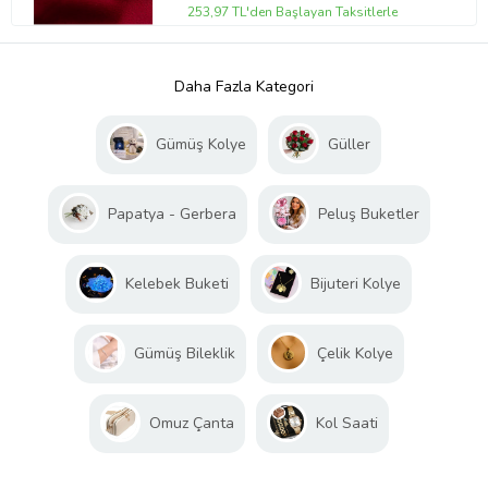
253,97 TL'den Başlayan Taksitlerle
Daha Fazla Kategori
Gümüş Kolye
Güller
Papatya - Gerbera
Peluş Buketler
Kelebek Buketi
Bijuteri Kolye
Gümüş Bileklik
Çelik Kolye
Omuz Çanta
Kol Saati