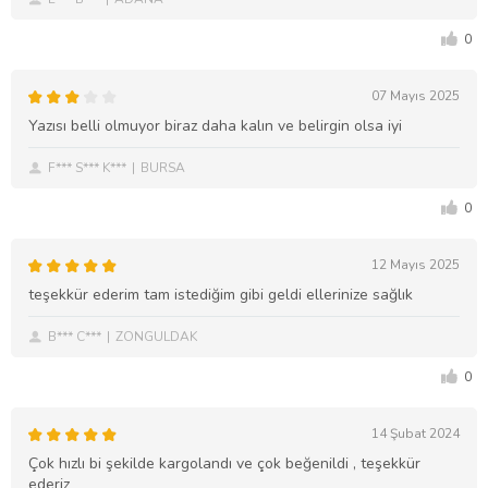
0
07 Mayıs 2025
Yazısı belli olmuyor biraz daha kalın ve belirgin olsa iyi
F*** S*** K***
BURSA
0
12 Mayıs 2025
teşekkür ederim tam istediğim gibi geldi ellerinize sağlık
B*** C***
ZONGULDAK
0
14 Şubat 2024
Çok hızlı bi şekilde kargolandı ve çok beğenildi , teşekkür
ederiz