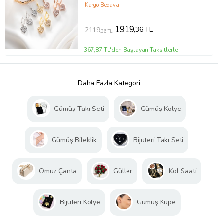
Kargo Bedava
1919
,36 TL
2119
,36 TL
367,87 TL'den Başlayan Taksitlerle
Daha Fazla Kategori
Gümüş Takı Seti
Gümüş Kolye
Gümüş Bileklik
Bijuteri Takı Seti
Omuz Çanta
Güller
Kol Saati
Bijuteri Kolye
Gümüş Küpe