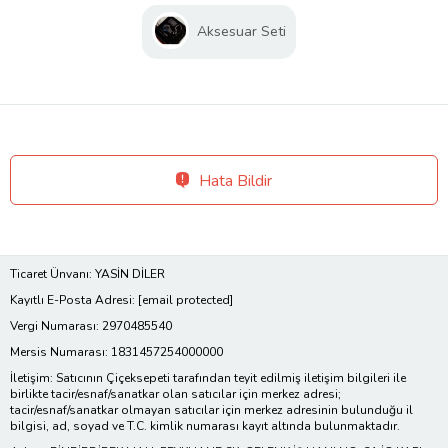
Aksesuar Seti
Hata Bildir
Ticaret Ünvanı: YASİN DİLER
Kayıtlı E-Posta Adresi:
[email protected]
Vergi Numarası: 2970485540
Mersis Numarası: 1831457254000000
İletişim: Satıcının Çiçeksepeti tarafından teyit edilmiş iletişim bilgileri ile
birlikte tacir/esnaf/sanatkar olan satıcılar için merkez adresi;
tacir/esnaf/sanatkar olmayan satıcılar için merkez adresinin bulunduğu il
bilgisi, ad, soyad ve T.C. kimlik numarası kayıt altında bulunmaktadır.