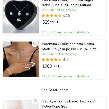
Kolye Küpe Yüzük Kalpli Kutuda
Hediye Takı Seti PS3786
Aynı Gün Teslimat Seçeneği
(106)
529
,99 TL
101,58 TL'den Başlayan Taksitlerle
Forentina Gümüş Kaplama Damla
Model Kolye Küpe Bileklik Takı Seti
PS3702
Aynı Gün Teslimat Seçeneği
(54)
1000
,00 TL
191,66 TL'den Başlayan Taksitlerle
Son Gezdikleriniz
925 Ayar Gümüş Baget Taşlı Kalpli
Kolye-Küpe Seti