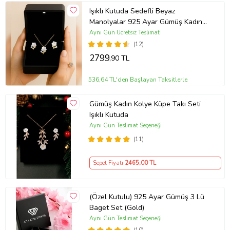
Işıklı Kutuda Sedefli Beyaz
Manolyalar 925 Ayar Gümüş Kadın
Kolye Küpe Takı Seti
Aynı Gün Ücretsiz Teslimat
(12)
2799
,90 TL
536,64 TL'den Başlayan Taksitlerle
Gümüş Kadın Kolye Küpe Takı Seti
Işıklı Kutuda
Aynı Gün Teslimat Seçeneği
(11)
Sepet Fiyatı
2465
,00 TL
(Özel Kutulu) 925 Ayar Gümüş 3 Lü
Baget Set (Gold)
Aynı Gün Teslimat Seçeneği