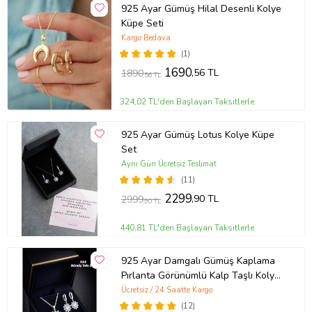
925 Ayar Gümüş Hilal Desenli Kolye
Küpe Seti
Kargo Bedava
(1)
1690
,56 TL
1890
,56 TL
324,02 TL'den Başlayan Taksitlerle
925 Ayar Gümüş Lotus Kolye Küpe
Set
Aynı Gün Ücretsiz Teslimat
(11)
2299
,90 TL
2999
,90 TL
440,81 TL'den Başlayan Taksitlerle
925 Ayar Damgalı Gümüş Kaplama
Pırlanta Görünümlü Kalp Taşlı Kolye
Küpe Takı Seti
Ücretsiz / 24 Saatte Kargo
(12)