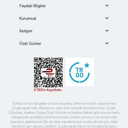
Faydalı Bilgiler
Kurumsal
İletişim
Özel Günler
Türkiye’nin önde gelen online alışveriş sitesi ve mobil uygulaması
Çiçeksepeti’nde, ihtiyacınız olan tüm ürünleri bulabilirsiniz. Çiçek,
Çikolata, Hediye, Kişiye Özel Ürünler ve Hediye Setleri gibi birçok farklı
kategoride aradığınız binlerce ürünü sizlere sunuyor ve zamanında
kapınıza getiriyoruz! Siz de ister sevdiklerinizi mutlu etmek için, ister
kendiniz için sipariş verebilir; Çiçeksepeti Extra’nın fırsatlarla dolu