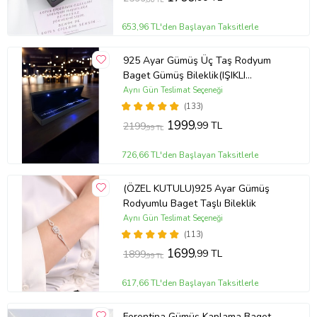
653,96 TL'den Başlayan Taksitlerle
925 Ayar Gümüş Üç Taş Rodyum
Baget Gümüş Bileklik(IŞIKLI
KUTULU)
Aynı Gün Teslimat Seçeneği
(133)
1999
,99 TL
2199
,99 TL
726,66 TL'den Başlayan Taksitlerle
(ÖZEL KUTULU)925 Ayar Gümüş
Rodyumlu Baget Taşlı Bileklik
Aynı Gün Teslimat Seçeneği
(113)
1699
,99 TL
1899
,99 TL
617,66 TL'den Başlayan Taksitlerle
Forentina Gümüş Kaplama Baget