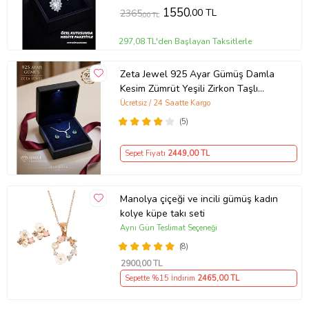
1550
,00 TL
2365
,00 TL
297,08 TL'den Başlayan Taksitlerle
Zeta Jewel 925 Ayar Gümüş Damla
Kesim Zümrüt Yeşili Zirkon Taşlı
Kolye Küpe Seti LED Işıklı Lüks
Ücretsiz / 24 Saatte Kargo
Hediye Kutulu Zarif Kadın Takı Seti
(5)
Sepet Fiyatı
2449
,00 TL
Manolya çiçeği ve incili gümüş kadın
kolye küpe takı seti
Aynı Gün Teslimat Seçeneği
(8)
2900
,00 TL
Sepette %15 İndirim
2465
,00 TL