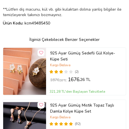
**Lütfen diş macunu, kül vb. gibi kulaktan dolma yanlış bilgiler ile
temizleyerek takınızı bozmayınız.
Ürün Kodu:
kcm49485450
İlginizi Çekebilecek Benzer Seçenekler
925 Ayar Gümüş Sedefli Gül Kolye-
Küpe Seti
Kargo Bedava
(2)
1676
,26 TL
1876
,26 TL
321,28 TL'den Başlayan Taksitlerle
925 Ayar Gümüş Mistik Topaz Taşlı
Damla Kolye Küpe Set
Kargo Bedava
(92)