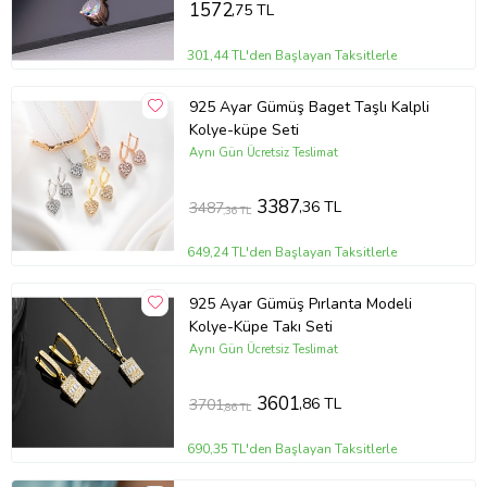
1572
,75 TL
301,44 TL'den Başlayan Taksitlerle
925 Ayar Gümüş Baget Taşlı Kalpli
Kolye-küpe Seti
Aynı Gün Ücretsiz Teslimat
3387
,36 TL
3487
,36 TL
649,24 TL'den Başlayan Taksitlerle
925 Ayar Gümüş Pırlanta Modeli
Kolye-Küpe Takı Seti
Aynı Gün Ücretsiz Teslimat
3601
,86 TL
3701
,86 TL
690,35 TL'den Başlayan Taksitlerle