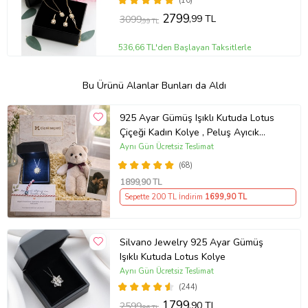
(10)
2799
,99 TL
3099
,99 TL
536,66 TL'den Başlayan Taksitlerle
Bu Ürünü Alanlar Bunları da Aldı
925 Ayar Gümüş Işıklı Kutuda Lotus
Çiçeği Kadın Kolye , Peluş Ayıcık
Anahtarlık Marteniçka Bileklik,
Aynı Gün Ücretsiz Teslimat
Polaroid Fotoğraf Hediye
(68)
1899
,90 TL
Sepette 200 TL İndirim
1699
,90 TL
Silvano Jewelry 925 Ayar Gümüş
Işıklı Kutuda Lotus Kolye
Aynı Gün Ücretsiz Teslimat
(244)
1799
,90 TL
2599
,86 TL