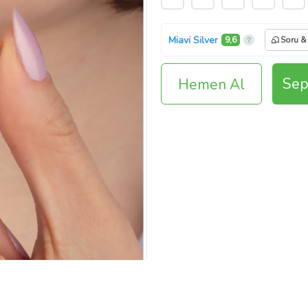
Miavi Silver
9,6
Soru &
Sep
Hemen Al