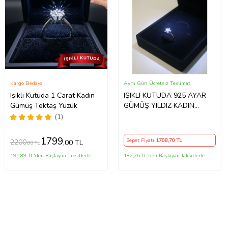
Kargo Bedava
Aynı Gün Ücretsiz Teslimat
Işıklı Kutuda 1 Carat Kadın
IŞIKLI KUTUDA 925 AYAR
Gümüş Tektaş Yüzük
GÜMÜŞ YILDIZ KADIN
YÜZÜK
(1)
1799
Sepet Fiyatı
1708
,70 TL
2200
,00 TL
,00 TL
191,89 TL'den Başlayan Taksitlerle
182,26 TL'den Başlayan Taksitlerle