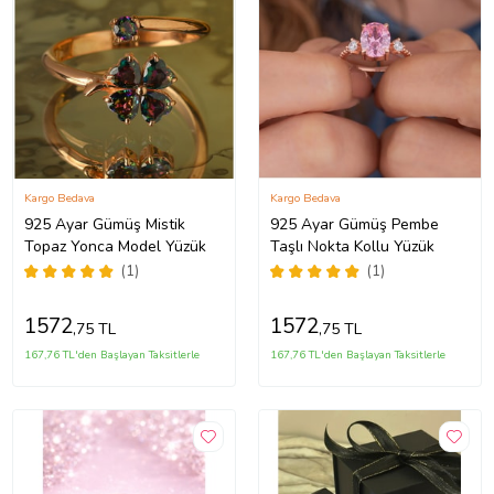
Kargo Bedava
Kargo Bedava
925 Ayar Gümüş Mistik
925 Ayar Gümüş Pembe
Topaz Yonca Model Yüzük
Taşlı Nokta Kollu Yüzük
(1)
(1)
1572
1572
,75 TL
,75 TL
167,76 TL'den Başlayan Taksitlerle
167,76 TL'den Başlayan Taksitlerle