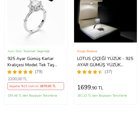
Aynı Gün Teslimat Seçeneği
Kargo Bedava
925 Ayar Gümüş Karlar
LOTUS ÇİÇEĞİ YÜZÜK - 925
Kraliçesi Model Tek Taş
AYAR GÜMÜŞ YÜZÜK
Yüzük
(Beyaz)
(79)
(37)
2200
,00 TL
1699
Sepette %15 İndirim
1870
,00 TL
,90 TL
199,46 TL'den Başlayan Taksitlerle
181,32 TL'den Başlayan Taksitlerle