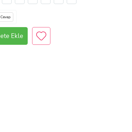
 Cevap
ete Ekle