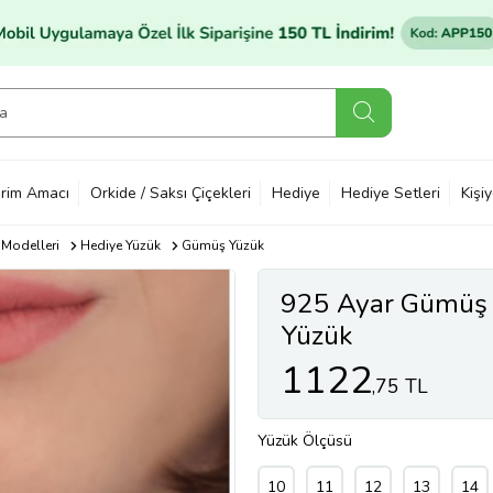
rim Amacı
Orkide / Saksı Çiçekleri
Hediye
Hediye Setleri
Kişi
 Modelleri
Hediye Yüzük
Gümüş Yüzük
925 Ayar Gümüş 
Yüzük
1122
,75 TL
Yüzük Ölçüsü
10
11
12
13
14