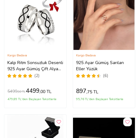
Kargo Bedava
Kargo Bedava
Kalp Ritm Sonsuzluk Desenli
925 Ayar Gümüş Sarılan
925 Ayar Gümüş Çift Alyans
Eller Yüzük
Yüzük
(2)
(6)
4499
897
5499
,00 TL
,75 TL
,00 TL
479,89 TL'den Başlayan Taksitlerle
95,76 TL'den Başlayan Taksitlerle