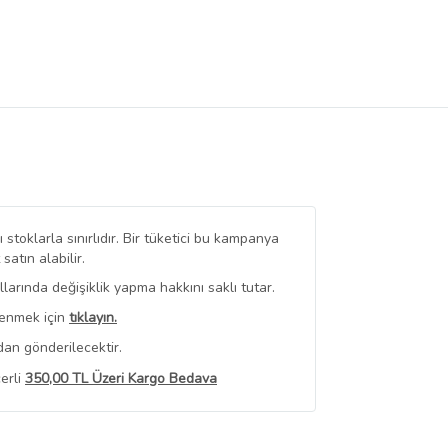
stoklarla sınırlıdır. Bir tüketici bu kampanya
tın alabilir.
arında değişiklik yapma hakkını saklı tutar.
renmek için
tıklayın.
dan gönderilecektir.
erli
350,00 TL Üzeri Kargo Bedava
 Görüntüle
iyat bilgileri, satıcı tarafından