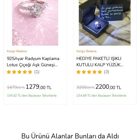
Kargo Bedava
Kargo Bedava
925Ayar Radyum Kaplama
HEDİYE PAKETLİ IŞIKLI
Lotus Çiçeği Aşk Güneşi
KUTULU KALP YÜZÜK
Gümüş Yüzük
PANDORA MODEL YÜZÜK
(1)
(3)
1279
2200
1479
3200
,00 TL
,00 TL
,00 TL
,00 TL
136,42 TL'den Başlayan Taksitlerle
234,66 TL'den Başlayan Taksitlerle
Bu Ürünü Alanlar Bunları da Aldı