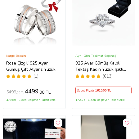
Kargo Bedava
Aynı Gün Teslimat Seçeneği
Rose Çizgili 925 Ayar
925 Ayar Gümüş Kalpli
Gümüş Çift Alyans Yüzük
Tektaş Kadın Yüzük Işıklı
Kutuda
(1)
(613)
4499
Sepet Fiyatı
1615
,00 TL
5499
,00 TL
,00 TL
479,89 TL'den Başlayan Taksitlerle
172,26 TL'den Başlayan Taksitlerle