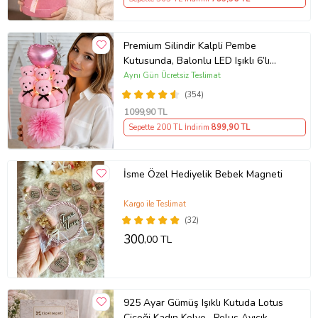
Premium Silindir Kalpli Pembe
Kutusunda, Balonlu LED Işıklı 6’lı
Pembe Ayıcık Buketi Arkadaşa
Aynı Gün Ücretsiz Teslimat
Sevgiliye Hediye
(354)
1099
,90 TL
Sepette 200 TL İndirim
899
,90 TL
İsme Özel Hediyelik Bebek Magneti
Kargo ile Teslimat
(32)
300
,00 TL
925 Ayar Gümüş Işıklı Kutuda Lotus
Çiçeği Kadın Kolye , Peluş Ayıcık