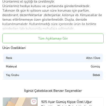
Ürünlerimiz el işçiliği ile üretilmiştir.
Ürünlerimiz hediye kutusu ve çantasında gönderilmektedir.
Takınızın ilk gün ki ışıltısını uzun süre koruması için parfüm,
deodorant, dezenfektanlar ,deterjanlar, kolonya vb. Kimyasallar ile
temas ettirilmemeye özen gösterilmelidir. Duşta, denizde
kullanılmamalıdır. Kullanılmadığı süre içerisinde ürün ile birlikte
gönderilen takı kutusunda muhafaza edilmelidir..
Görselde ki ürün fotoğraf çekimi firmamıza aittir ve birebir
gördüğünüz ürün gelmektedir.
Tüm Açıklamayı Gör
Güzel Günlerde Kullanmanız Dileğiyle.
Ürün Özellikleri
Ürün Kodu:
kcm65034114
Renk
Altın / Dore
Materyal
Gümüş
Yaş Grubu
Bebek
İlginizi Çekebilecek Benzer Seçenekler
925 Ayar Gümüş Kişiye Özel Uğur