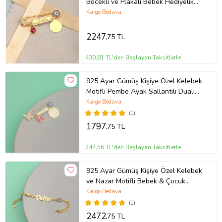
Böcekli ve Plakalı Bebek Hediyelik
İğne
Kargo Bedava
2247
,75 TL
430,81 TL'den Başlayan Taksitlerle
925 Ayar Gümüş Kişiye Özel Kelebek
Motifli Pembe Ayak Sallantılı Dualı
Bebek İğnesi
Kargo Bedava
(1)
1797
,75 TL
344,56 TL'den Başlayan Taksitlerle
925 Ayar Gümüş Kişiye Özel Kelebek
ve Nazar Motifli Bebek & Çocuk
Bilekliği
Kargo Bedava
(1)
2472
,75 TL