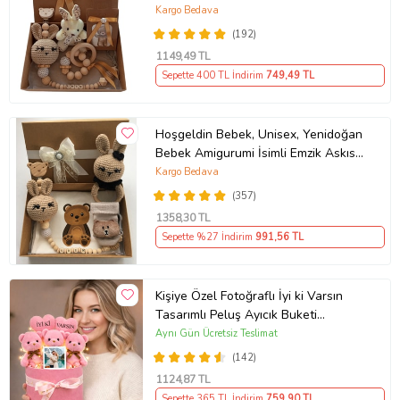
Hediye Seti
Kargo Bedava
(192)
1149
,49 TL
Sepette 400 TL İndirim
749
,49 TL
Hoşgeldin Bebek, Unisex, Yenidoğan
Bebek Amigurumi İsimli Emzik Askısı
Hediye Seti
Kargo Bedava
(357)
1358
,30 TL
Sepette %27 İndirim
991
,56 TL
Kişiye Özel Fotoğraflı İyi ki Varsın
Tasarımlı Peluş Ayıcık Buketi
(Pembe)
Aynı Gün Ücretsiz Teslimat
(142)
1124
,87 TL
Sepette 365 TL İndirim
759
,90 TL