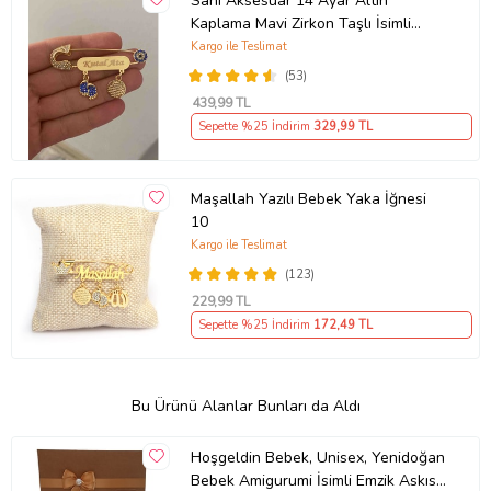
Sahi Aksesuar 14 Ayar Altın
Kaplama Mavi Zirkon Taşlı İsimli
Erkek Bebek Yaka İğnesi IBCB004
Kargo ile Teslimat
(53)
439
,99 TL
Sepette %25 İndirim
329
,99 TL
Maşallah Yazılı Bebek Yaka İğnesi
10
Kargo ile Teslimat
(123)
229
,99 TL
Sepette %25 İndirim
172
,49 TL
Bu Ürünü Alanlar Bunları da Aldı
Hoşgeldin Bebek, Unisex, Yenidoğan
Bebek Amigurumi İsimli Emzik Askısı