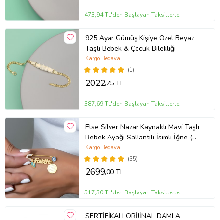
473,94 TL'den Başlayan Taksitlerle
925 Ayar Gümüş Kişiye Özel Beyaz
Taşlı Bebek & Çocuk Bilekliği
Kargo Bedava
(1)
2022
,75 TL
387,69 TL'den Başlayan Taksitlerle
Else Silver Nazar Kaynaklı Mavi Taşlı
Bebek Ayağı Sallantılı İsimli İğne (Y)
(Gold)
Kargo Bedava
(35)
2699
,00 TL
517,30 TL'den Başlayan Taksitlerle
SERTİFİKALI ORİJİNAL DAMLA