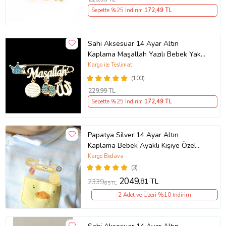
Sepette %25 İndirim
172
,49 TL
Sahi Aksesuar 14 Ayar Altın
Kaplama Maşallah Yazılı Bebek Yaka
İğnesi BKI038 (Sarı)
Kargo ile Teslimat
(103)
229
,99 TL
Sepette %25 İndirim
172
,49 TL
Papatya Silver 14 Ayar Altın
Kaplama Bebek Ayaklı Kişiye Özel
Gümüş Kız Bebek İğnesi
Kargo Bedava
(3)
2049
,81 TL
2339
,65 TL
2 Adet ve Üzeri %10 İndirim