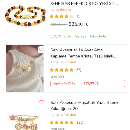
KEHRİBAR BEBEK DİŞ KOLYESİ 32-
33 cm 0-3 YAŞ
Kargo Bedava
(1)
625
,00 TL
1000
,00 TL
119,79 TL'den Başlayan Taksitlerle
Sahi Aksesuar 14 Ayar Altın
Kaplama Pembe Kristal Taşlı İsimli
Kız Bebek Yaka İğnesi 47
Kargo ile Teslimat
(67)
439
,99 TL
Sepette %25 İndirim
329
,99 TL
Sahi Aksesuar Maşallah Yazılı Bebek
Yaka İğnesi 20
Kargo ile Teslimat
(126)
229
,99 TL