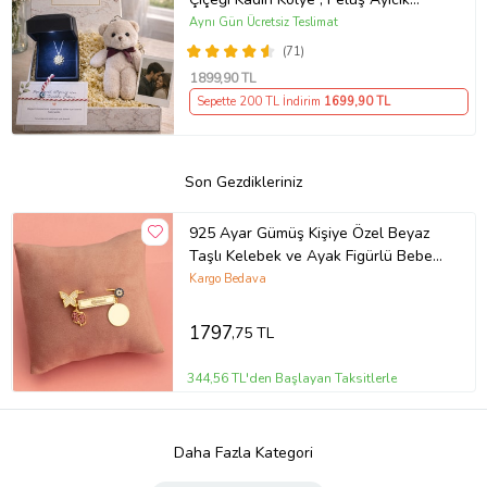
Anahtarlık Marteniçka Bileklik,
Aynı Gün Ücretsiz Teslimat
Polaroid Fotoğraf Hediye
(71)
1899
,90 TL
Sepette 200 TL İndirim
1699
,90 TL
Son Gezdikleriniz
925 Ayar Gümüş Kişiye Özel Beyaz
Taşlı Kelebek ve Ayak Figürlü Bebek
Hediyelik İğne
Kargo Bedava
1797
,75 TL
344,56 TL'den Başlayan Taksitlerle
Daha Fazla Kategori