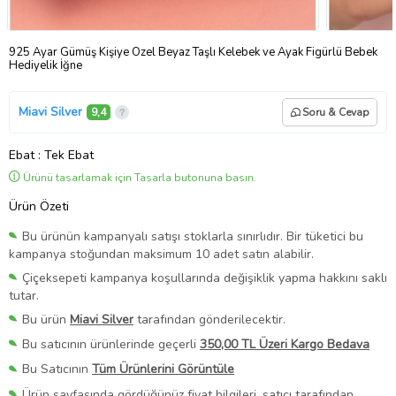
925 Ayar Gümüş Kişiye Özel Beyaz Taşlı Kelebek ve Ayak Figürlü Bebek
Hediyelik İğne
Miavi Silver
9,4
Soru & Cevap
Ebat
: Tek Ebat
Ürünü tasarlamak için Tasarla butonuna basın.
Ürün Özeti
Bu ürünün kampanyalı satışı stoklarla sınırlıdır. Bir tüketici bu
kampanya stoğundan maksimum 10 adet satın alabilir.
Çiçeksepeti kampanya koşullarında değişiklik yapma hakkını saklı
tutar.
Bu ürün
Miavi Silver
tarafından gönderilecektir.
Bu satıcının ürünlerinde geçerli
350,00 TL Üzeri Kargo Bedava
Bu Satıcının
Tüm Ürünlerini Görüntüle
Ürün sayfasında gördüğünüz fiyat bilgileri, satıcı tarafından