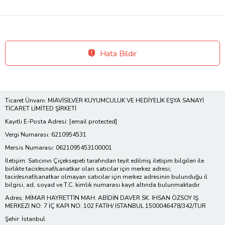
Hata Bildir
Ticaret Ünvanı: MİAVİSİLVER KUYUMCULUK VE HEDİYELİK EŞYA SANAYİ
TİCARET LİMİTED ŞİRKETİ
Kayıtlı E-Posta Adresi:
[email protected]
Vergi Numarası: 6210954531
Mersis Numarası: 0621095453100001
İletişim: Satıcının Çiçeksepeti tarafından teyit edilmiş iletişim bilgileri ile
birlikte tacir/esnaf/sanatkar olan satıcılar için merkez adresi;
tacir/esnaf/sanatkar olmayan satıcılar için merkez adresinin bulunduğu il
bilgisi, ad, soyad ve T.C. kimlik numarası kayıt altında bulunmaktadır.
Adres: MİMAR HAYRETTİN MAH. ABİDİN DAVER SK. IHSAN ÖZSOY IŞ
MERKEZI NO: 7 İÇ KAPI NO: 102 FATİH/ İSTANBUL 1500046478/342/TUR
Şehir: İstanbul