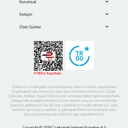
Kurumsal
İletişim
Özel Günler
Türkiye’nin önde gelen online alışveriş sitesi ve mobil uygulaması
Çiçeksepeti’nde, ihtiyacınız olan tüm ürünleri bulabilirsiniz. Çiçek,
Çikolata, Hediye, Kişiye Özel Ürünler ve Hediye Setleri gibi birçok farklı
kategoride aradığınız binlerce ürünü sizlere sunuyor ve zamanında
kapınıza getiriyoruz! Siz de ister sevdiklerinizi mutlu etmek için, ister
kendiniz için sipariş verebilir; Çiçeksepeti Extra’nın fırsatlarla dolu
dünyasıyla tanışarak mutlu bir gün geçirebilirsiniz.
Copyright © 2026 Çiçeksepeti İnternet Hizmetleri A.Ş