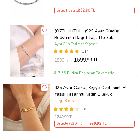
Sepet Fiyatı
1852
,90 TL
(ÖZEL KUTULU)925 Ayar Gümüş
Rodyumlu Baget Taşlı Bileklik
Aynı Gün Teslimat Seçeneği
(114)
1699
,99 TL
1899
,99 TL
617,66 TL'den Başlayan Taksitlerle
925 Ayar Gümüş Kişiye Özel İsimli El
Yazısı Tasarımlı Kadın Bileklik
So0063
Kargo Bedava
(18)
1249
,90 TL
Sepette %20 İndirim
999
,92 TL