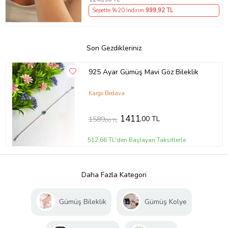
Sepette %20 İndirim
999
,92 TL
Son Gezdikleriniz
925 Ayar Gümüş Mavi Göz Bileklik
Kargo Bedava
1411
,00 TL
1589
,00 TL
512,66 TL'den Başlayan Taksitlerle
Daha Fazla Kategori
Gümüş Bileklik
Gümüş Kolye