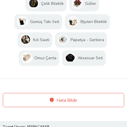
Çelik Bileklik
Güller
Gümüş Takı Seti
Bijuteri Bileklik
Kol Saati
Papatya - Gerbera
Omuz Çanta
Aksesuar Seti
Hata Bildir
Ticaret Ünvanı: YEŞİM ÇAKAR