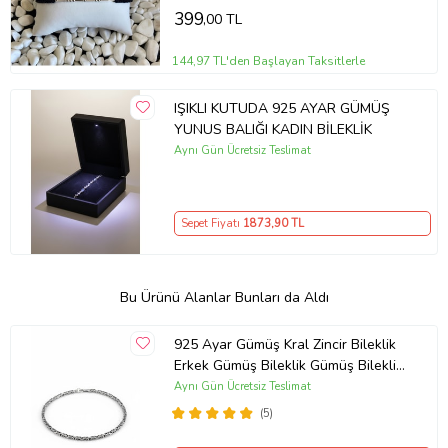
399
,00 TL
144,97 TL'den Başlayan Taksitlerle
IŞIKLI KUTUDA 925 AYAR GÜMÜŞ
YUNUS BALIĞI KADIN BİLEKLİK
Aynı Gün Ücretsiz Teslimat
Sepet Fiyatı
1873
,90 TL
Bu Ürünü Alanlar Bunları da Aldı
925 Ayar Gümüş Kral Zincir Bileklik
Erkek Gümüş Bileklik Gümüş Bileklik
(Çok Renkli)
Aynı Gün Ücretsiz Teslimat
(5)