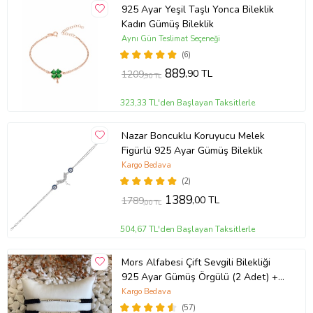
925 Ayar Yeşil Taşlı Yonca Bileklik
Kadın Gümüş Bileklik
Aynı Gün Teslimat Seçeneği
(6)
889
,90 TL
1209
,90 TL
323,33 TL'den Başlayan Taksitlerle
Nazar Boncuklu Koruyucu Melek
Figürlü 925 Ayar Gümüş Bileklik
Kargo Bedava
(2)
1389
,00 TL
1789
,00 TL
504,67 TL'den Başlayan Taksitlerle
Mors Alfabesi Çift Sevgili Bilekliği
925 Ayar Gümüş Örgülü (2 Adet) +
1 Adet Hediye Bileklik
Kargo Bedava
(57)