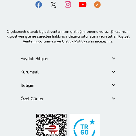
Çiçeksepeti olarak kişisel verilerinizin gizliliğini önemsiyoruz. Şirketimizin
kişisel veri işleme süreçleri hakkında detaylı bilgi almak için lütfen
Kişisel
Verilerin Korunması ve Gizlilik Politikası
’nı inceleyiniz.
Faydalı Bilgiler
Kurumsal
İletişim
Özel Günler