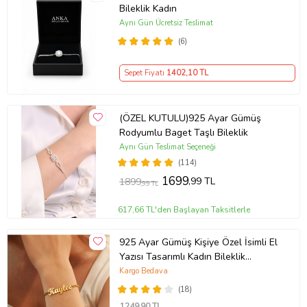
Bileklik Kadın
Aynı Gün Ücretsiz Teslimat
(6)
Sepet Fiyatı
1402
,10 TL
(ÖZEL KUTULU)925 Ayar Gümüş
Rodyumlu Baget Taşlı Bileklik
Aynı Gün Teslimat Seçeneği
(114)
1699
,99 TL
1899
,99 TL
617,66 TL'den Başlayan Taksitlerle
925 Ayar Gümüş Kişiye Özel İsimli El
Yazısı Tasarımlı Kadın Bileklik
So0063
Kargo Bedava
(18)
1249
,90 TL