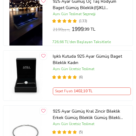
925 Ayar Gümüş Üç Taş Rodyum
Baget Gümüş Bileklik(IŞIKLI
KUTULU)
Aynı Gün Teslimat Seçeneği
(133)
1999
,99 TL
2199
,99 TL
726,66 TL'den Başlayan Taksitlerle
Işıklı Kutuda 925 Ayar Gümüş Baget
Bileklik Kadın
Aynı Gün Ücretsiz Teslimat
(6)
Sepet Fiyatı
1402
,10 TL
925 Ayar Gümüş Kral Zincir Bileklik
Erkek Gümüş Bileklik Gümüş Bileklik
(Çok Renkli)
Aynı Gün Ücretsiz Teslimat
(5)