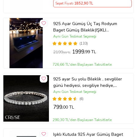
Sepet Fiyatı
1852
,90 TL
925 Ayar Gümüş Üç Taş Rodyum
Baget Gümüş Bileklik(IŞIKLI
KUTULU)
Aynı Gün Teslimat Seçeneği
(133)
1999
,99 TL
2199
,99 TL
726,66 TL'den Başlayan Taksitlerle
925 ayar Su yolu Bileklik , sevgililer
günü hediyesi, sevgiliye hediye,
doğum günü hediyesi, yeni iş
Aynı Gün Teslimat Seçeneği
hediyesi, geçmiş olsun hediyesi, altın
(6)
kolye, kız arkadaş hediyesi, hediye
799
,00 TL
altın kolye
290,30 TL'den Başlayan Taksitlerle
Işıklı Kutuda 925 Ayar Gümüş Baget