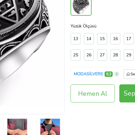
Yüzük Ölçüsü
13
14
15
16
17
25
26
27
28
29
MODASİLVERS
9,3
Sa
Sep
Hemen Al