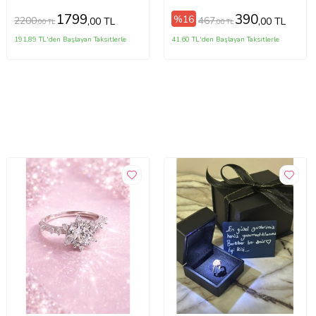
1799
390
%16
2200
467
,00 TL
,00 TL
,00 TL
,00 TL
191,89 TL'den Başlayan Taksitlerle
41,60 TL'den Başlayan Taksitlerle