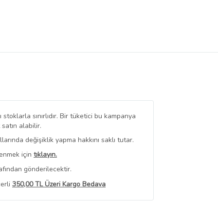
stoklarla sınırlıdır. Bir tüketici bu kampanya
tın alabilir.
arında değişiklik yapma hakkını saklı tutar.
renmek için
tıklayın.
afından gönderilecektir.
erli
350,00 TL Üzeri Kargo Bedava
 Görüntüle
iyat bilgileri, satıcı tarafından