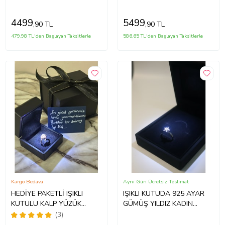
4499
5499
,90 TL
,90 TL
479,98 TL'den Başlayan Taksitlerle
586,65 TL'den Başlayan Taksitlerle
Kargo Bedava
Aynı Gün Ücretsiz Teslimat
HEDİYE PAKETLİ IŞIKLI
IŞIKLI KUTUDA 925 AYAR
KUTULU KALP YÜZÜK
GÜMÜŞ YILDIZ KADIN
PANDORA MODEL YÜZÜK
YÜZÜK
(3)