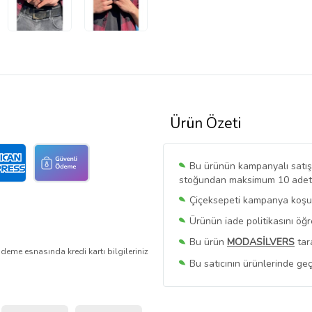
Ürün Özeti
Bu ürünün kampanyalı satışı 
stoğundan maksimum 10 adet sa
Çiçeksepeti kampanya koşull
Ürünün iade politikasını öğ
Bu ürün
MODASİLVERS
tar
deme esnasında kredi kartı bilgileriniz
Bu satıcının ürünlerinde geç
Bu Satıcının
Tüm Ürünlerini
Ürün sayfasında gördüğünüz f