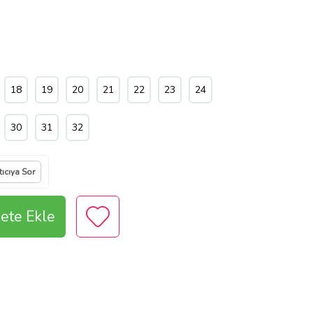
18
19
20
21
22
23
24
30
31
32
tıcıya Sor
ete Ekle