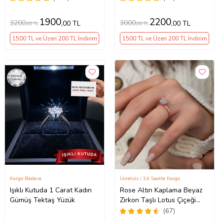
1900
2200
3200
3000
,00 TL
,00 TL
,00 TL
,00 TL
1500 TL ve Üzeri 200 TL İndirim
1500 TL ve Üzeri 200 TL İndirim
Kargo Bedava
Ücretsiz / 24 Saatte Kargo
Işıklı Kutuda 1 Carat Kadın
Rose Altın Kaplama Beyaz
Gümüş Tektaş Yüzük
Zirkon Taşlı Lotus Çiçeği
Kadın Yüzük
(67)