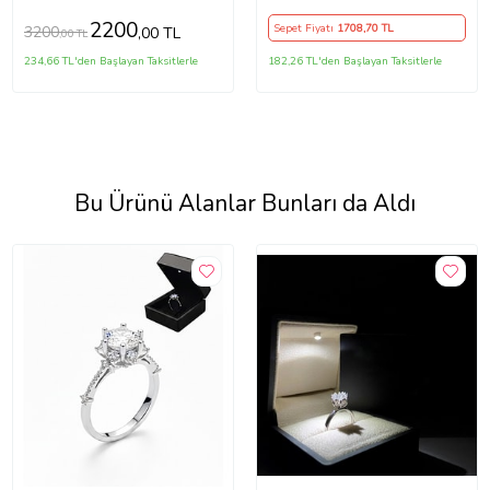
2200
Sepet Fiyatı
1708
,70 TL
3200
,00 TL
,00 TL
234,66 TL'den Başlayan Taksitlerle
182,26 TL'den Başlayan Taksitlerle
Bu Ürünü Alanlar Bunları da Aldı