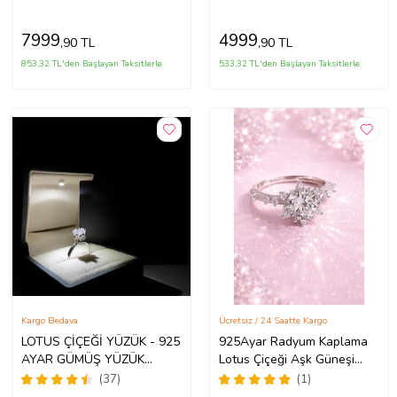
7999
4999
,90 TL
,90 TL
853,32 TL'den Başlayan Taksitlerle
533,32 TL'den Başlayan Taksitlerle
Kargo Bedava
Ücretsiz / 24 Saatte Kargo
LOTUS ÇİÇEĞİ YÜZÜK - 925
925Ayar Radyum Kaplama
AYAR GÜMÜŞ YÜZÜK
Lotus Çiçeği Aşk Güneşi
(Beyaz)
Gümüş Yüzük
(37)
(1)