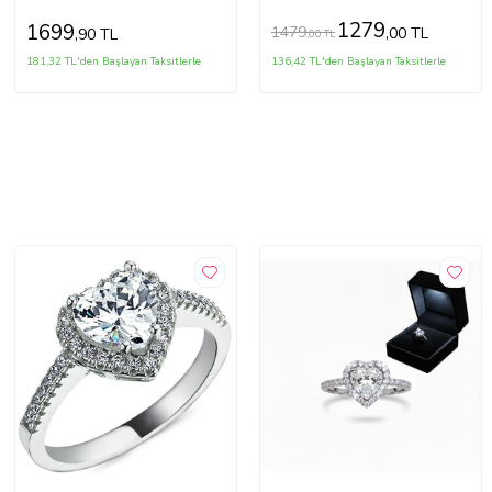
1279
1699
1479
,00 TL
,90 TL
,00 TL
181,32 TL'den Başlayan Taksitlerle
136,42 TL'den Başlayan Taksitlerle