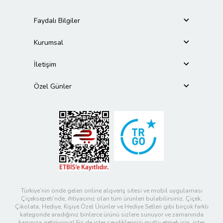
Faydalı Bilgiler
Kurumsal
İletişim
Özel Günler
Türkiye’nin önde gelen online alışveriş sitesi ve mobil uygulaması
Çiçeksepeti’nde, ihtiyacınız olan tüm ürünleri bulabilirsiniz. Çiçek,
Çikolata, Hediye, Kişiye Özel Ürünler ve Hediye Setleri gibi birçok farklı
kategoride aradığınız binlerce ürünü sizlere sunuyor ve zamanında
kapınıza getiriyoruz! Siz de ister sevdiklerinizi mutlu etmek için, ister