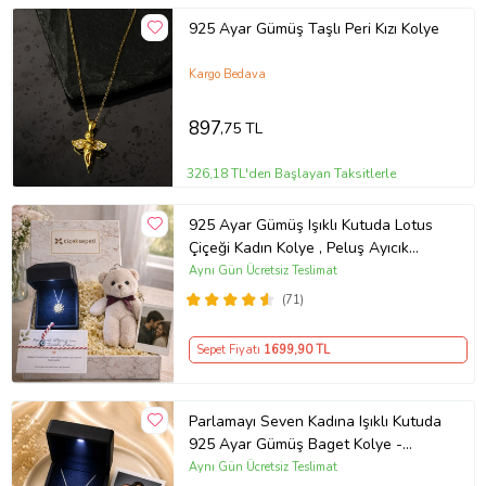
925 Ayar Gümüş Taşlı Peri Kızı Kolye
Kargo Bedava
897
,75 TL
326,18 TL'den Başlayan Taksitlerle
925 Ayar Gümüş Işıklı Kutuda Lotus
Çiçeği Kadın Kolye , Peluş Ayıcık
Anahtarlık Marteniçka Bileklik,
Aynı Gün Ücretsiz Teslimat
Polaroid Fotoğraf Hediye
(71)
Sepet Fiyatı
1699
,90 TL
Parlamayı Seven Kadına Işıklı Kutuda
925 Ayar Gümüş Baget Kolye -
Kişiye Özel Fotoğraf Hediye
Aynı Gün Ücretsiz Teslimat