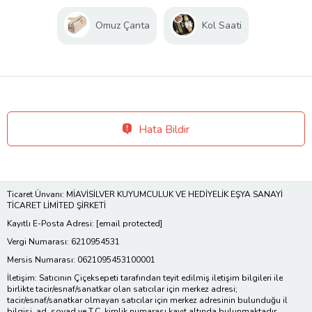
Omuz Çanta
Kol Saati
Hata Bildir
Ticaret Ünvanı: MİAVİSİLVER KUYUMCULUK VE HEDİYELİK EŞYA SANAYİ
TİCARET LİMİTED ŞİRKETİ
Kayıtlı E-Posta Adresi:
[email protected]
Vergi Numarası: 6210954531
Mersis Numarası: 0621095453100001
İletişim: Satıcının Çiçeksepeti tarafından teyit edilmiş iletişim bilgileri ile
birlikte tacir/esnaf/sanatkar olan satıcılar için merkez adresi;
tacir/esnaf/sanatkar olmayan satıcılar için merkez adresinin bulunduğu il
bilgisi, ad, soyad ve T.C. kimlik numarası kayıt altında bulunmaktadır.