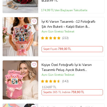
839
,99 TL
174,99 TL'den Başlayan Taksitlerle
İyi Ki Varsın Tasarımlı -12 Fotoğraflı
Şık Anı Buketi – Kalpli Balon &
Çubuk Stickerlı - Kişiye Özel Çiçek
Aynı Gün Ücretsiz Teslimat
Buketi Sevgiliye -Arkadaşa- Yeni
(222)
Doğan Bebek Hediyeleri Root&Hug
Sepet Fiyatı
799
,00 TL
Kişiye Özel Fotoğraflı İyi ki Varsın
Tasarımlı Peluş Ayıcık Buketi
(Pembe)
Aynı Gün Ücretsiz Teslimat
(142)
1124
,87 TL
Sepette 365 TL İndirim
759
,90 TL