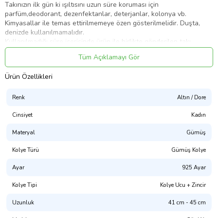
Takınızın ilk gün ki ışıltısını uzun süre koruması için
parfüm,deodorant, dezenfektanlar, deterjanlar, kolonya vb.
Kimyasallar ile temas ettirilmemeye özen gösterilmelidir. Duşta,
denizde kullanılmamalıdır.
Kullanılmadığı süre içerisinde ürün ile birlikte gönderilen takı
kutusunda muhafaza edilmelidir..
Tüm Açıklamayı Gör
Görselde ki ürün fotoğraf çekimi firmamıza aittir ve birebir
gördüğünüz ürün gelmektedir.
Ürün Özellikleri
Güzel Günlerde Kullanmanız Dileğiyle.
Ürün Kodu:
kcm12306563
Renk
Altın / Dore
Cinsiyet
Kadın
Materyal
Gümüş
Kolye Türü
Gümüş Kolye
Ayar
925 Ayar
Kolye Tipi
Kolye Ucu + Zincir
Uzunluk
41 cm - 45 cm