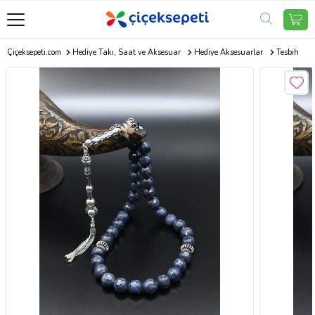
Çiçeksepeti.com
Hediye Takı, Saat ve Aksesuar
Hediye Aksesuarlar
Tesbih