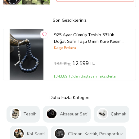
Son Gezdikleriniz
925 Ayar Gümüş Tesbih 33'lük
Doğal Safir Taşlı 8 mm Küre Kesim
901357
Kargo Bedava
12.599
TL
18.999
TL
1343,89 TL'den Başlayan Taksitlerle
Daha Fazla Kategori
Tesbih
Aksesuar Seti
Çakmak
Kol Saati
Cüzdan, Kartlık, Pasaportluk