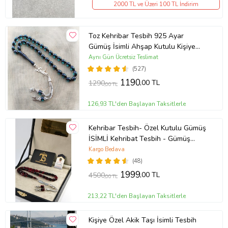
2000 TL ve Üzeri 100 TL İndirim
Toz Kehribar Tesbih 925 Ayar
Gümüş İsimli Ahşap Kutulu Kişiye
Özel İsimli Tesbih
Aynı Gün Ücretsiz Teslimat
(527)
1190
,00 TL
1290
,00 TL
126,93 TL'den Başlayan Taksitlerle
Kehribar Tesbih- Özel Kutulu Gümüş
İSİMLİ Kehribat Tesbih - Gümüş
İsimli TEsbih (Kırmızı) (Kırmızı-Siyah)
Kargo Bedava
(48)
1999
,00 TL
4500
,00 TL
213,22 TL'den Başlayan Taksitlerle
Kişiye Özel Akik Taşı İsimli Tesbih