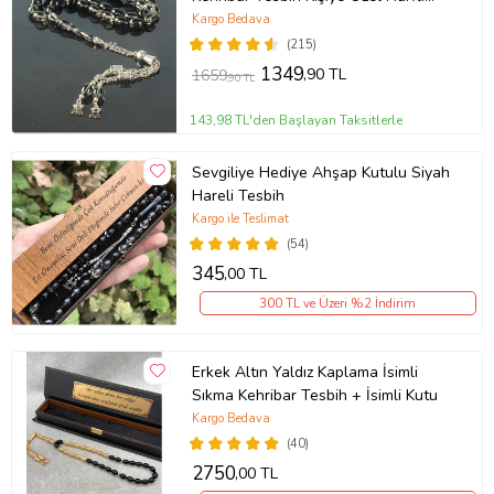
Ahşap Kutulu Sertifikalı Tespih
Kargo Bedava
(Siyah)
(215)
1349
,90 TL
1659
,90 TL
143,98 TL'den Başlayan Taksitlerle
Sevgiliye Hediye Ahşap Kutulu Siyah
Hareli Tesbih
Kargo ile Teslimat
(54)
345
,00 TL
300 TL ve Üzeri %2 İndirim
Erkek Altın Yaldız Kaplama İsimli
Sıkma Kehribar Tesbih + İsimli Kutu
Kargo Bedava
(40)
2750
,00 TL