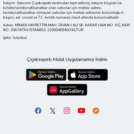
İletişim: Satıcının Çiçeksepeti tarafından teyit edilmiş iletişim bilgileri ile
birlikte tacir/esnaf/sanatkar olan satıcılar için merkez adresi;
tacir/esnaf/sanatkar olmayan satıcılar için merkez adresinin bulunduğu il
bilgisi, ad, soyad ve T.C. kimlik numarası kayıt altında bulunmaktadır.
Adres: MİMAR HAYRETTİN MAH. DİVAN-I ALİ SK. KARAR HAN NO: 4 İÇ KAPI
NO: 306 FATİH/ İSTANBUL 1500046940/341/TUR
Şehir: İstanbul
Çiçeksepeti Mobil Uygulamamızı İndirin