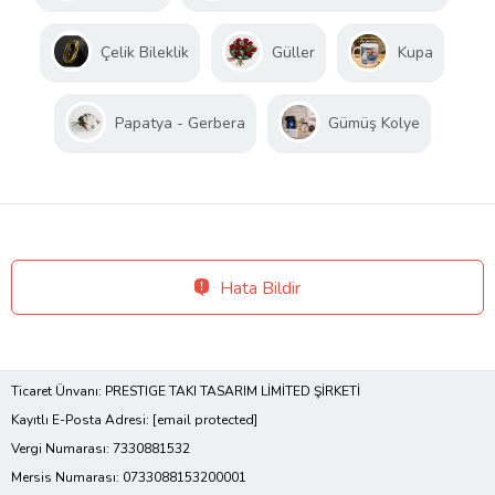
Çelik Bileklik
Güller
Kupa
Papatya - Gerbera
Gümüş Kolye
Hata Bildir
Ticaret Ünvanı: PRESTIGE TAKI TASARIM LİMİTED ŞİRKETİ
Kayıtlı E-Posta Adresi:
[email protected]
Vergi Numarası: 7330881532
Mersis Numarası: 0733088153200001