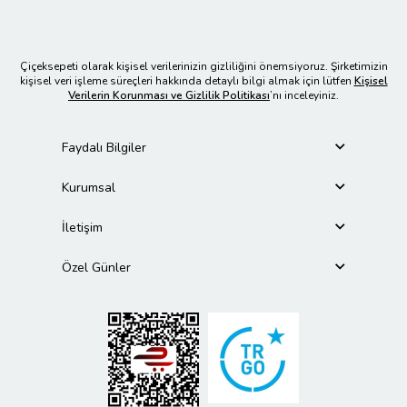
Çiçeksepeti olarak kişisel verilerinizin gizliliğini önemsiyoruz. Şirketimizin
kişisel veri işleme süreçleri hakkında detaylı bilgi almak için lütfen
Kişisel
Verilerin Korunması ve Gizlilik Politikası
’nı inceleyiniz.
Faydalı Bilgiler
Kurumsal
İletişim
Özel Günler