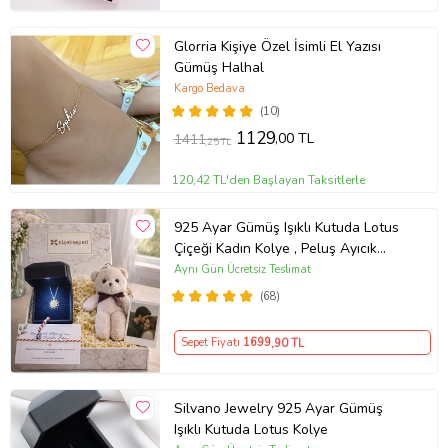
Glorria Kişiye Özel İsimli El Yazısı
Gümüş Halhal
Kargo Bedava
(10)
1129
,00 TL
1411
,25 TL
120,42 TL'den Başlayan Taksitlerle
925 Ayar Gümüş Işıklı Kutuda Lotus
Çiçeği Kadın Kolye , Peluş Ayıcık
Anahtarlık Marteniçka Bileklik,
Aynı Gün Ücretsiz Teslimat
Polaroid Fotoğraf Hediye
(68)
Sepet Fiyatı
1699
,90 TL
Silvano Jewelry 925 Ayar Gümüş
Işıklı Kutuda Lotus Kolye