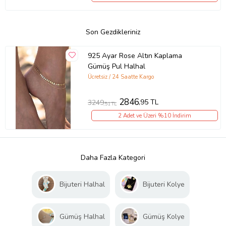
Son Gezdikleriniz
925 Ayar Rose Altın Kaplama
Gümüş Pul Halhal
Ücretsiz / 24 Saatte Kargo
2846
,95 TL
3249
,51 TL
2 Adet ve Üzeri %10 İndirim
Daha Fazla Kategori
Bijuteri Halhal
Bijuteri Kolye
Gümüş Halhal
Gümüş Kolye