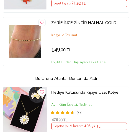
Sepet Fiyatı
71
,92 TL
ZARİF İNCE ZİNCİR HALHAL GOLD
Kargo ile Teslimat
149
,00 TL
15,89 TL'den Başlayan Taksitlerle
Bu Ürünü Alanlar Bunları da Aldı
Hediye Kutusunda Kişiye Özel Kolye
Aynı Gün Ücretsiz Teslimat
(77)
476
,90 TL
Sepette %15 İndirim
405
,37 TL