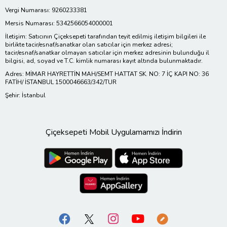
Vergi Numarası: 9260233381
Mersis Numarası: 5342566054000001
İletişim: Satıcının Çiçeksepeti tarafından teyit edilmiş iletişim bilgileri ile
birlikte tacir/esnaf/sanatkar olan satıcılar için merkez adresi;
tacir/esnaf/sanatkar olmayan satıcılar için merkez adresinin bulunduğu il
bilgisi, ad, soyad ve T.C. kimlik numarası kayıt altında bulunmaktadır.
Adres: MİMAR HAYRETTİN MAH/SEMT HATTAT SK. NO: 7 İÇ KAPI NO: 36
FATİH/ İSTANBUL 1500046663/342/TUR
Şehir: İstanbul
Çiçeksepeti Mobil Uygulamamızı İndirin