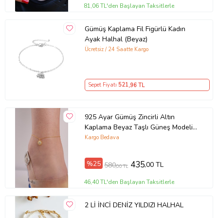
81,06 TL'den Başlayan Taksitlerle
Gümüş Kaplama Fil Figürlü Kadın
Ayak Halhal (Beyaz)
Ücretsiz / 24 Saatte Kargo
Sepet Fiyatı
521
,96 TL
925 Ayar Gümüş Zincirli Altın
Kaplama Beyaz Taşlı Güneş Modeli
Halhal
Kargo Bedava
%25
435
,00 TL
580
,00 TL
46,40 TL'den Başlayan Taksitlerle
2 Lİ İNCİ DENİZ YILDIZI HALHAL