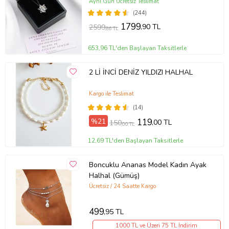
Aynı Gün Ücretsiz Teslimat
(244)
1799
,90 TL
2599
,86 TL
653,96 TL'den Başlayan Taksitlerle
2 Lİ İNCİ DENİZ YILDIZI HALHAL
Kargo ile Teslimat
(14)
%21
119
,00 TL
150
,00 TL
12,69 TL'den Başlayan Taksitlerle
Boncuklu Ananas Model Kadın Ayak
Halhal (Gümüş)
Ücretsiz / 24 Saatte Kargo
499
,95 TL
1000 TL ve Üzeri 75 TL İndirim