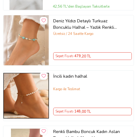
42,56 TL'den Başlayan Taksitlerle
Deniz Yıldızı Detaylı Turkuaz
Boncuklu Halhal – Yazlık Renkli
Bohem Ayarlanabilir Kadın Halhal ,
Ücretsiz / 24 Saatte Kargo
Plaj Aksesuarı
Sepet Fiyatı
479
,20 TL
İncili kadın halhal
Kargo ile Teslimat
Sepet Fiyatı
148
,00 TL
Renkli Bambu Boncuk Kadın Aslan