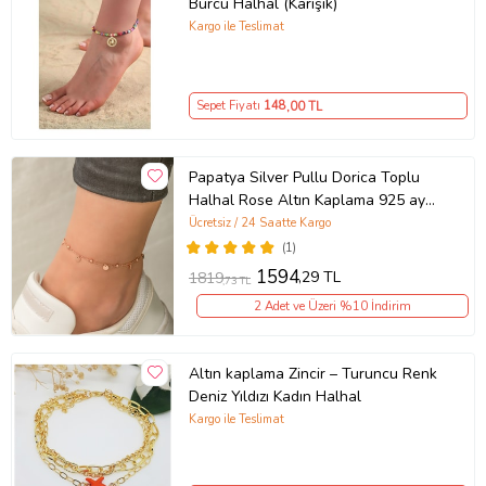
Burcu Halhal (Karışık)
Kargo ile Teslimat
Sepet Fiyatı
148
,00 TL
Papatya Silver Pullu Dorica Toplu
Halhal Rose Altın Kaplama 925 ayar
Gümüş
Ücretsiz / 24 Saatte Kargo
(1)
1594
,29 TL
1819
,73 TL
2 Adet ve Üzeri %10 İndirim
Altın kaplama Zincir – Turuncu Renk
Deniz Yıldızı Kadın Halhal
Kargo ile Teslimat