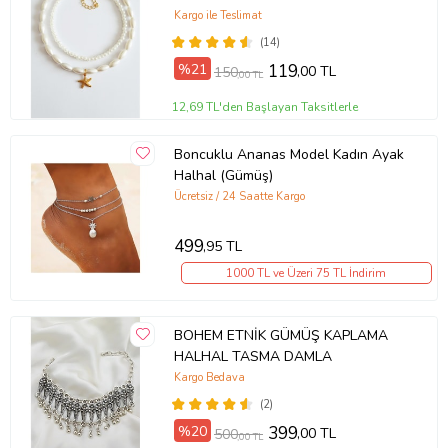
Kargo ile Teslimat
(14)
%21
119
,00 TL
150
,00 TL
12,69 TL'den Başlayan Taksitlerle
Boncuklu Ananas Model Kadın Ayak
Halhal (Gümüş)
Ücretsiz / 24 Saatte Kargo
499
,95 TL
1000 TL ve Üzeri 75 TL İndirim
BOHEM ETNİK GÜMÜŞ KAPLAMA
HALHAL TASMA DAMLA
Kargo Bedava
(2)
%20
399
,00 TL
500
,00 TL