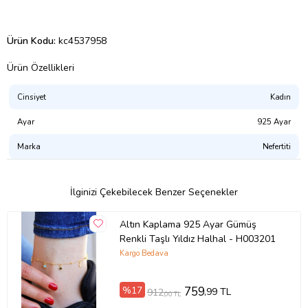
Ürün Kodu:
kc4537958
Ürün Özellikleri
Cinsiyet
Kadın
Ayar
925 Ayar
Marka
Nefertiti
İlginizi Çekebilecek Benzer Seçenekler
Altın Kaplama 925 Ayar Gümüş
Renkli Taşlı Yıldız Halhal - H003201
Kargo Bedava
%17
759
,99 TL
912
,00 TL