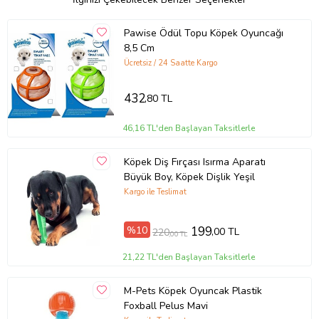
Pawise Ödül Topu Köpek Oyuncağı
8,5 Cm
Ücretsiz / 24 Saatte Kargo
432
,80 TL
46,16 TL'den Başlayan Taksitlerle
Köpek Diş Fırçası Isırma Aparatı
Büyük Boy, Köpek Dişlik Yeşil
Kargo ile Teslimat
%10
199
,00 TL
220
,00 TL
21,22 TL'den Başlayan Taksitlerle
M-Pets Köpek Oyuncak Plastik
Foxball Pelus Mavi