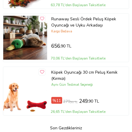
63,78 TL'den Başlayan Taksitlerle
Runaway Sesli Ördek Peluş Köpek
Oyuncağı ve Uyku Arkadaşı
Kargo Bedava
656
,90 TL
70,06 TL'den Başlayan Taksitlerle
Köpek Oyuncağı 30 cm Peluş Kemik
(Kırmızı)
Aynı Gün Teslimat Seçeneği
%11
249
,90 TL
279
,90 TL
26,65 TL'den Başlayan Taksitlerle
Son Gezdikleriniz