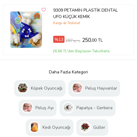
9309 PETAMİN PLASTİK DENTAL
UFO KÜÇÜK KEMİK
Kargo ile Teslimat
%13
250
,00 TL
287
,50 TL
26,66 TL'den Başlayan Taksitlerle
Daha Fazla Kategori
Köpek Oyuncağı
Peluş Hayvanlar
Peluş Ayı
Papatya - Gerbera
Kedi Oyuncağı
Güller