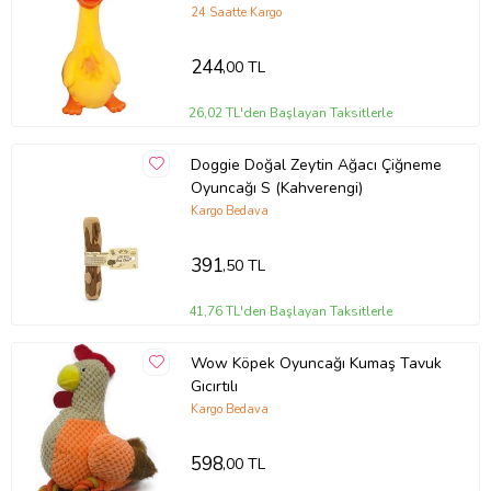
24 Saatte Kargo
244
,00 TL
26,02 TL'den Başlayan Taksitlerle
Doggie Doğal Zeytin Ağacı Çiğneme
Oyuncağı S (Kahverengi)
Kargo Bedava
391
,50 TL
41,76 TL'den Başlayan Taksitlerle
Wow Köpek Oyuncağı Kumaş Tavuk
Gıcırtılı
Kargo Bedava
598
,00 TL