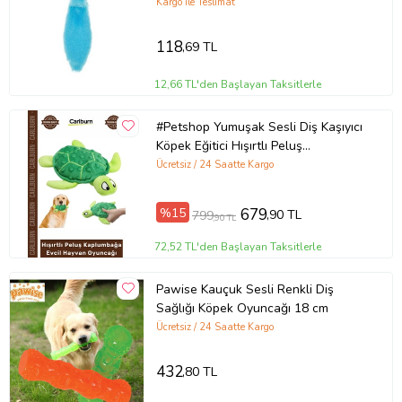
Kargo ile Teslimat
118
,69 TL
12,66 TL'den Başlayan Taksitlerle
#Petshop Yumuşak Sesli Diş Kaşıyıcı
Köpek Eğitici Hışırtlı Peluş
Kaplumbağa Evcil Hayvan Oyuncağı
Ücretsiz / 24 Saatte Kargo
%15
679
,90 TL
799
,90 TL
72,52 TL'den Başlayan Taksitlerle
Pawise Kauçuk Sesli Renkli Diş
Sağlığı Köpek Oyuncağı 18 cm
Ücretsiz / 24 Saatte Kargo
432
,80 TL